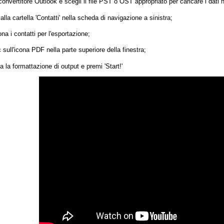
 convertitore Outlook e scegli il file PST o OST appropriato per caricare i dati
lla cartella 'Contatti' nella scheda di navigazione a sinistra;
na i contatti per l'esportazione;
c sull'icona PDF nella parte superiore della finestra;
 la formattazione di output e premi 'Start!'