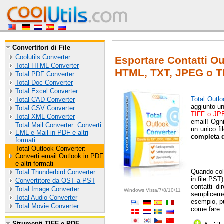
Convertitori di File
Coolutils Converter
Esportare Contatti O
Total HTML Converter
HTML, TXT, JPEG o T
Total PDF Converter
Total Doc Converter
Total Excel Converter
Total Outl
Total CAD Converter
aggiunto un
Total CSV Converter
TIFF o JP
Total XML Converter
email! Ogni
Total Mail Converter: Converti
un unico f
EML e Mail in PDF e altri
completa 
formati
Total Outlook Converter:
Converti email Outlook in PDF
e altri formati
Quando coll
Total Thunderbird Converter
in file PST
Convertitore da OST a PST
contatti d
Total Image Converter
Windows Vista/7/8/10/11
semplicemen
Total Audio Converter
esempio, p
Total Movie Converter
come fare:
Strumenti TIFF e PDF