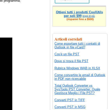
 nel programma;
Ottieni tutti i prodotti CoolUtils
per soli $99
leggi di più
(risparmi fino a $500)
Articoli correlati
Come esportare tutti i contatti di
Outlook in file vCard?
Cos'è un file PST
Dove si trova il file PST
Rubrica Windows WAB in XLSX
Come convertire le email di Outlook
in PDF non ricercabile
Total Outlook Converter vs
SysTools PST Converter: Quale
Gestisce Meglio i File PST?
Converti PST in TIFF
Converti PST in MSG