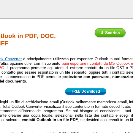
⬇ Scarica
utlook in PDF, DOC,
IFF
ook Converter
è principalmente utilizzato per esportare Outlook in vari form
'altra opzione utile: con il suo aiuto
puoi esportare i contatti da MS Outlook 
EG
. Il programma permette agli utenti di estrarre contatti da un file OST o 
 contatto può essere esportato in un file separato, oppure tutti i contatti sel
ile. La conversione in PDF permette
protezione con password, numerazion
del documento
.
eghi un file di archiviazione email (Outlook solitamente memorizza email, inf
), Total Outlook Converter visualizza il suo contenuto in formato decodificato. P
irettamente all'interno del programma. Se hai bisogno di condividere i tuo
te crearne una copia locale, selezionali nella lista dei contatti e scegli i
uoi salvare i
contatti Outlook in un file PDF
, se desideri conservarli in un f