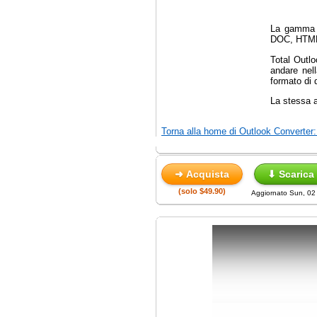
La gamma d
DOC, HTML
Total Outlo
andare nell
formato di 
La stessa a
Torna alla home di Outlook Converter: 
➜ Acquista
⬇ Scarica
(solo $49.90)
Aggiornato Sun, 02