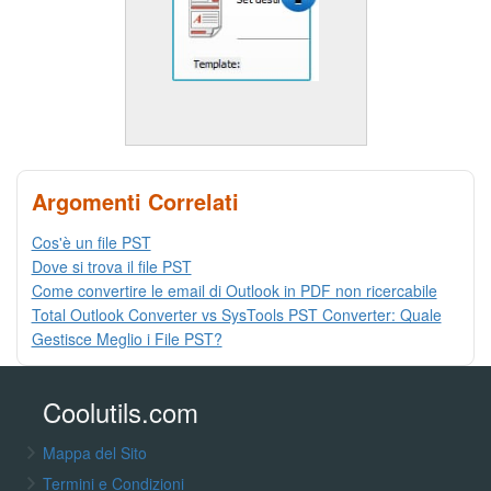
Argomenti Correlati
Cos'è un file PST
Dove si trova il file PST
Come convertire le email di Outlook in PDF non ricercabile
Total Outlook Converter vs SysTools PST Converter: Quale
Gestisce Meglio i File PST?
Coolutils.com
Mappa del Sito
Termini e Condizioni