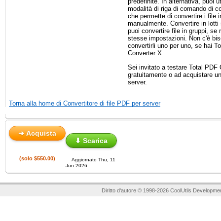
predefinite. In alternativa, puoi ut
modalità di riga di comando di 
che permette di convertire i file in
manualmente. Convertire in lotti 
puoi convertire file in gruppi, se 
stesse impostazioni. Non c'è bis
convertirli uno per uno, se hai T
Converter X.
Sei invitato a testare Total PDF
gratuitamente o ad acquistare un
server.
Torna alla home di Convertitore di file PDF per server
➜ Acquista
⬇ Scarica
(solo $550.00)
Aggiornato Thu, 11
Jun 2026
Diritto d'autore © 1998-2026 CoolUtils Developmen