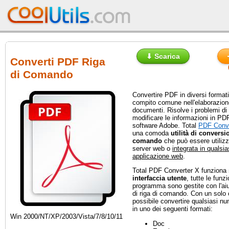
⬇ Scarica
Converti PDF Riga
di Comando
Convertire PDF in diversi formati 
compito comune nell'elaborazion
documenti. Risolve i problemi di 
modificare le informazioni in PD
software Adobe. Total
PDF Conve
una comoda
utilità di convers
comando
che può essere utiliz
server web o
integrata in qualsias
applicazione web
.
Total PDF Converter X funziona
interfaccia utente
, tutte le funzi
programma sono gestite con l'aiu
di riga di comando. Con un sol
possibile convertire qualsiasi nu
in uno dei seguenti formati:
Win 2000/NT/XP/2003/Vista/7/8/10/11
Doc