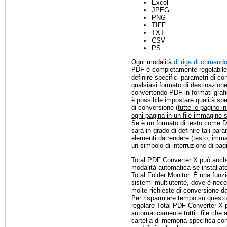
Excel
JPEG
PNG
TIFF
TXT
CSV
PS
Ogni modalità
di riga di comand
PDF è completamente regolabile,
definire specifici parametri di c
qualsiasi formato di destinazion
convertendo PDF in formati gra
è possibile impostare qualità spe
di conversione (
tutte le pagine 
ogni pagina in un file immagine 
Se è un formato di testo come D
sarà in grado di definire tali par
elementi da rendere (testo, imma
un simbolo di interruzione di pag
Total PDF Converter X può anche
modalità automatica se installat
Total Folder Monitor. È una funzi
sistemi multiutente, dove è nece
molte richieste di conversione da
Per risparmiare tempo su questo,
regolare Total PDF Converter X p
automaticamente tutti i file che 
cartella di memoria specifica co