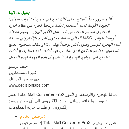
يقول عملاؤنا:
"أنا مسرور جداً بالمنتج. حتى الآن نجح في جميع اختبارات ضمان
الجودة الأولية لدينا. أستخدم الأداة برمجياً كجزء من نظام إدارة
المحتوى القديم المخصص المستقل الأكبر للهجرة. يقوم النظام
الحالي بحفظ محتوى البريد الإلكتروني بصيغة MSG. أوصينا بتوفير
المحتوى بصيغ EML وPDF أثناء الهجرة لتوفير وصول أكثر توحيداً لهذا
المحتوى. هذا هو المكان الذي تتناسب فيه أداتك. لقد قمنا بدمج أداتك
بنجاح في برنامج الهجرة لدينا لتسهيل هذه المهمة لهذه العميل."
جيف بريميو
كبير المستشارين
دي سيجن لابز إنك.
www.decisionlabs.com
يعتبر Total Mail Converter ProX مثالياً للهجرة والأرشفة، والأمور
القانونية، وإضافة رسائل البريد الإلكتروني إلى أي نظام مستند
إلكتروني أو طلبات حرية المعلومات.
ترخيص الخادم:
إذا تم ترخيص Total Mail Converter ProX بشروط ترخيص
الخادم، يُمنح لك الحق غير القابل للنقل، غير الحصري والدائم