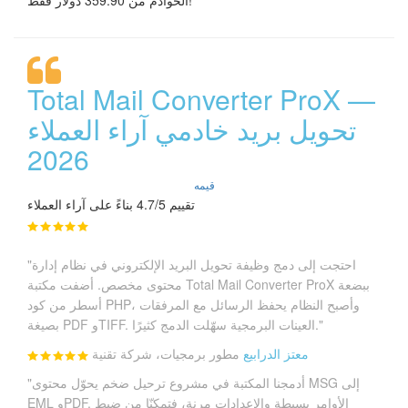
الخوادم من 359.90 دولار فقط!
Total Mail Converter ProX —
تحويل بريد خادمي آراء العملاء
2026
قيمه
تقييم 4.7/5 بناءً على آراء العملاء
"احتجت إلى دمج وظيفة تحويل البريد الإلكتروني في نظام إدارة
محتوى مخصص. أضفت مكتبة Total Mail Converter ProX ببضعة
أسطر من كود PHP، وأصبح النظام يحفظ الرسائل مع المرفقات
بصيغة PDF وTIFF. العينات البرمجية سهّلت الدمج كثيرًا."
معتز الدرابيع
مطور برمجيات، شركة تقنية
"أدمجنا المكتبة في مشروع ترحيل ضخم يحوّل محتوى MSG إلى
EML وPDF. الأوامر بسيطة والإعدادات مرنة، فتمكنّا من ضبط