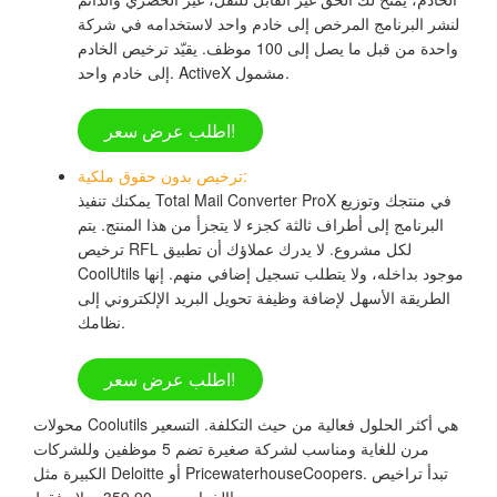
لنشر البرنامج المرخص إلى خادم واحد لاستخدامه في شركة
واحدة من قبل ما يصل إلى 100 موظف. يقيّد ترخيص الخادم
إلى خادم واحد. ActiveX مشمول.
اطلب عرض سعر!
ترخيص بدون حقوق ملكية:
يمكنك تنفيذ Total Mail Converter ProX في منتجك وتوزيع
البرنامج إلى أطراف ثالثة كجزء لا يتجزأ من هذا المنتج. يتم
ترخيص RFL لكل مشروع. لا يدرك عملاؤك أن تطبيق
CoolUtils موجود بداخله، ولا يتطلب تسجيل إضافي منهم. إنها
الطريقة الأسهل لإضافة وظيفة تحويل البريد الإلكتروني إلى
نظامك.
اطلب عرض سعر!
محولات Coolutils هي أكثر الحلول فعالية من حيث التكلفة. التسعير
مرن للغاية ومناسب لشركة صغيرة تضم 5 موظفين وللشركات
الكبيرة مثل Deloitte أو PricewaterhouseCoopers. تبدأ تراخيص