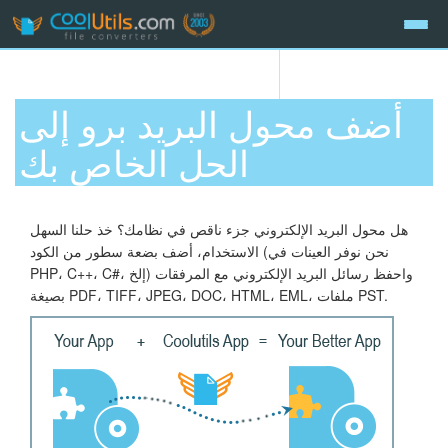
أضف محول البريد برو إلى
الحل الخاص بك
هل محول البريد الإلكتروني جزء ناقص في نظامك؟ خذ حلنا السهل
الاستخدام، أضف بضعة سطور من الكود (نحن نوفر العينات في
PHP، C++، C#، إلخ) واحفظ رسائل البريد الإلكتروني مع المرفقات
بصيغة PDF، TIFF، JPEG، DOC، HTML، EML، ملفات PST.