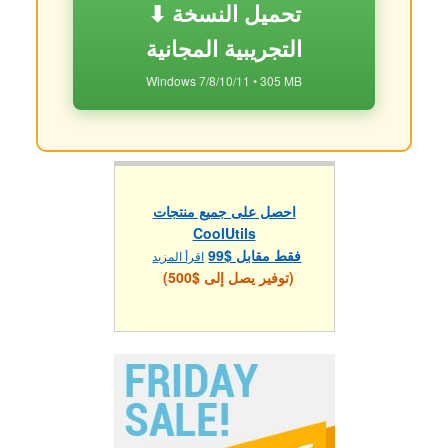
⬇ تحميل النسخة
التجريبية المجانية
Windows 7/8/10/11 • 305 MB
احصل على جميع منتجات
CoolUtils
فقط مقابل $99
اقرأ المزيد
(توفير يصل إلى $500)