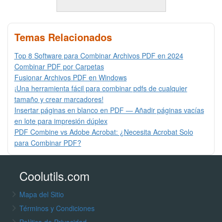
Temas Relacionados
Top 8 Software para Combinar Archivos PDF en 2024
Combinar PDF por Carpetas
Fusionar Archivos PDF en Windows
¡Una herramienta fácil para combinar pdfs de cualquier
tamaño y crear marcadores!
Insertar páginas en blanco en PDF — Añadir páginas vacías
en lote para impresión dúplex
PDF Combine vs Adobe Acrobat: ¿Necesita Acrobat Solo
para Combinar PDF?
Coolutils.com
Mapa del Sitio
Términos y Condiciones
Política de Privacidad