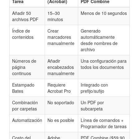
Tarea
(Acrobat)
PDF Combine
Añadir 50
15–30
Menos de 10 segundos
archivos PDF
minutos
Índice de
Crear
Generado
contenidos
marcadores
automáticamente
manualmente
desde nombres de
archivo
Números de
Añadir
Una configuración para
página
encabezados
todos los documentos
continuos
manualmente
Estampado
Requiere
Integrado con
Bates
Acrobat Pro
prefijo/sufijo
Combinación
No soportado
Un PDF por
por carpetas
subcarpeta
Automatización
No es posible
Línea de comandos +
Programador de tareas
Costo del
Adobe
PDF Combine ($59.90