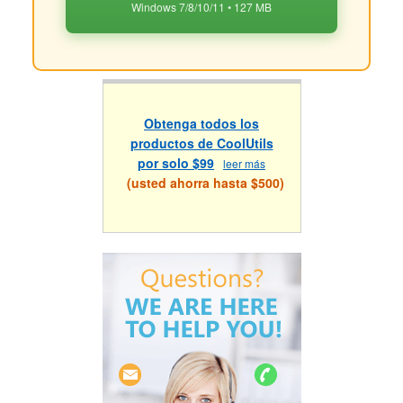
Windows 7/8/10/11 • 127 MB
Obtenga todos los
productos de CoolUtils
por solo $99
leer más
(usted ahorra hasta $500)