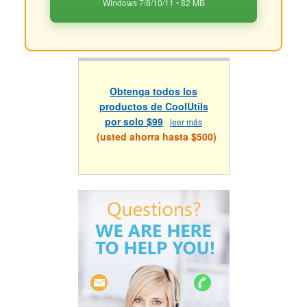
Windows 7/8/10/11 • 82 MB
Obtenga todos los
productos de CoolUtils
por solo $99
leer más
(usted ahorra hasta $500)