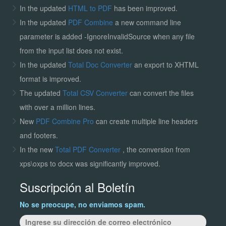
In the updated
HTML to PDF
has been improved.
In the updated
PDF Combine
a new command line
parameter is added -IgnoreInvalidSource when any file
from the input list does not exist.
In the updated
Total Doc Converter
an export to XHTML
format is improved.
The updated
Total CSV Converter
can convert the files
with over a million lines.
New
PDF Combine Pro
can create multiple line headers
and footers.
In the new
Total PDF Converter
, the conversion from
xps\oxps to docx was significantly improved.
Suscripción al Boletín
No se preocupe, no enviamos spam.