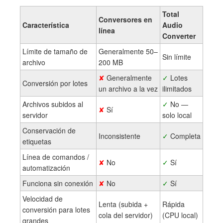
Total
Conversores en
Característica
Audio
línea
Converter
Límite de tamaño de
Generalmente 50–
Sin límite
archivo
200 MB
✘
Generalmente
✓
Lotes
Conversión por lotes
un archivo a la vez
ilimitados
Archivos subidos al
✓
No —
✘
Sí
servidor
solo local
Conservación de
Inconsistente
✓
Completa
etiquetas
Línea de comandos /
✘
No
✓
Sí
automatización
Funciona sin conexión
✘
No
✓
Sí
Velocidad de
Lenta (subida +
Rápida
conversión para lotes
cola del servidor)
(CPU local)
grandes