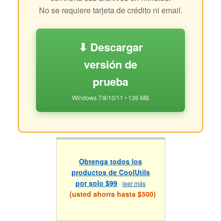
No se requiere tarjeta de crédito ni email.
⬇ Descargar
versión de
prueba
Windows 7/8/10/11 • 136 MB
Obtenga todos los
productos de CoolUtils
por solo $99
leer más
(usted ahorra hasta $500)