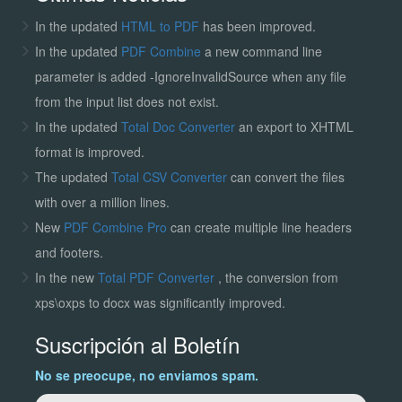
In the updated
HTML to PDF
has been improved.
In the updated
PDF Combine
a new command line
parameter is added -IgnoreInvalidSource when any file
from the input list does not exist.
In the updated
Total Doc Converter
an export to XHTML
format is improved.
The updated
Total CSV Converter
can convert the files
with over a million lines.
New
PDF Combine Pro
can create multiple line headers
and footers.
In the new
Total PDF Converter
, the conversion from
xps\oxps to docx was significantly improved.
Suscripción al Boletín
No se preocupe, no enviamos spam.