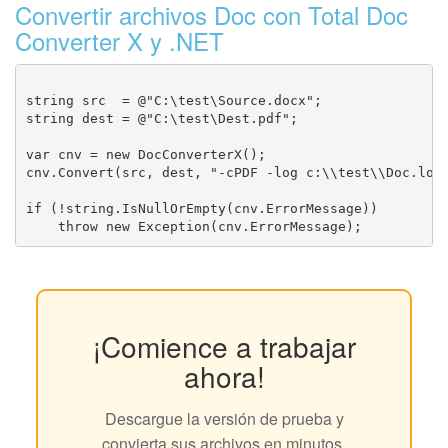
Convertir archivos Doc con Total Doc
Converter X y .NET
string src  = @"C:\test\Source.docx";

string dest = @"C:\test\Dest.pdf";

var cnv = new DocConverterX();

cnv.Convert(src, dest, "-cPDF -log c:\\test\\Doc.log"
if (!string.IsNullOrEmpty(cnv.ErrorMessage))

¡Comience a trabajar
ahora!
Descargue la versión de prueba y
convierta sus archivos en minutos.