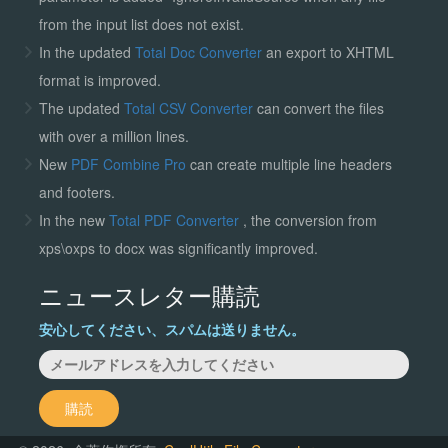
from the input list does not exist.
In the updated
Total Doc Converter
an export to XHTML
format is improved.
The updated
Total CSV Converter
can convert the files
with over a million lines.
New
PDF Combine Pro
can create multiple line headers
and footers.
In the new
Total PDF Converter
, the conversion from
xps\oxps to docx was significantly improved.
ニュースレター購読
安心してください、スパムは送りません。
購読