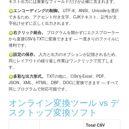
キスト出力には重要なフィールドだけが正確に含まれます。
エンコーディングの制御。
UTF-8、ANSI、Unicodeを選択
できるため、アクセント付き文字、CJKテキスト、記号が文
字化けせずに正しく出力されます。
右クリック統合。
プログラムを開かずにエクスプローラー
から直接CSVをTXTに変換できます — 一度きりのファイルに
便利です。
設定の保存。
入力と出力のオプションが記憶されるため、
同じレイアウトの繰り返し作業はワンクリックで完了しま
す。
多彩な出力形式。
TXTの他に、CSVをExcel、PDF、
JSON、XML、HTML、DBF、DOCに変換できます — すべて
同じプログラムで対応可能です。
オンライン変換ツール vs デ
スクトップ変換ソフト
Total CSV