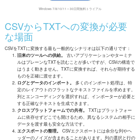
Windows 7/8/10/11 • 30日間無料トライアル
CSVからTXTへの変換が必要
な場面
CSVをTXTに変換する最も一般的なシナリオは以下の通りです：
旧来のツールへの供給。
古いアプリケーションやターミナ
ルはプレーンなTXTを読むことが多いですが、CSVの構造で
はうまく動きません。TXTに変換すれば、それらが期待する
ものを正確に渡せます。
ログとデータのインポート。
多くのインポート処理は、特
定のレイアウトのフラットなテキストファイルを求めます。
列とエンコーディングを選択すれば、インポーターが必要と
する正確なテキストを生成できます。
クロスプラットフォームでの共有。
TXTはプラットフォー
ムに依存せずどこでも開けるため、異なるシステムの相手に
データを渡す最も安全な方法です。
エクスポートの整理。
CSVエクスポートには余分な列やヘ
ッダーのノイズが含まれることがあります。列の選択と行の