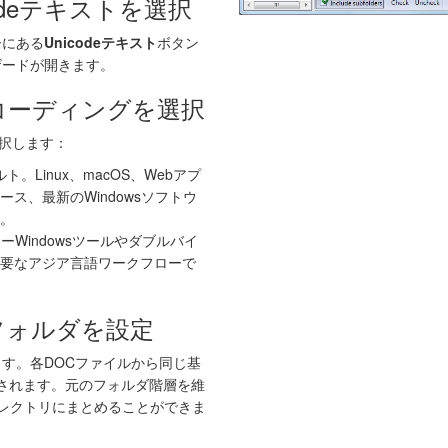
codeテキストを選択
ーにある
Unicodeテキスト
ボタン
ザードが開きます。
ンコーディングを選択
選択します：
。Linux、macOS、Webアプ
ス、最新のWindowsソフトウ
。
ーWindowsツールやダブルバイ
要なアジア言語ワークフローで
力フォルダを設定
す。各DOCファイルから同じ基
成されます。元のフォルダ階層を維
レクトリにまとめることができま