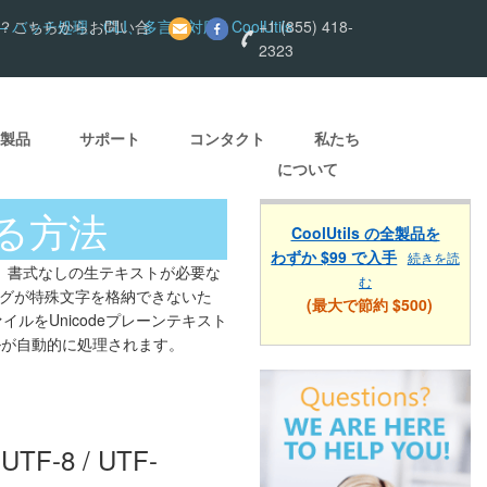
 バッチ処理、CLI、多言語対応 | CoolUtils
？こちらからお問い合
+1 (855) 418-
2323
製品
サポート
コンタクト
私たち
について
する方法
CoolUtils の全製品を
わずか $99 で入手
続きを読
、書式なしの生テキストが必要な
む
ングが特殊文字を格納できないた
(最大で節約 $500)
イルをUnicodeプレーンテキスト
イルが自動的に処理されます。
F-8 / UTF-