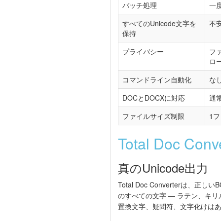
バッチ処理
一
すべてのUnicode文字を
不
保持
プライバシー
フ
ロ
コマンドライン自動化
な
DOCとDOCXに対応
通常
ファイルサイズ制限
1フ
Total Doc C
真のUnicode出力
Total Doc Converter
のすべての文字 — ラテン、キ
置換文字、疑問符、文字化けは