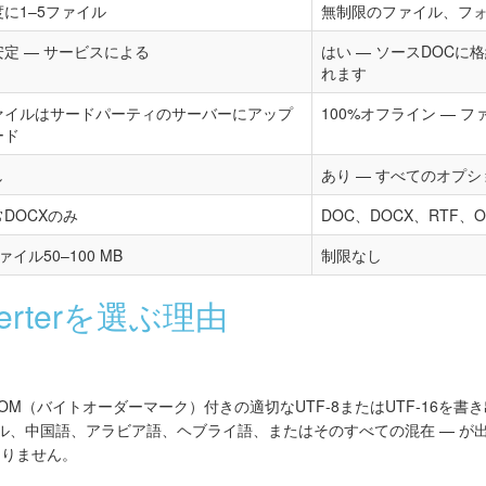
度に1–5ファイル
無制限のファイル、フ
安定 — サービスによる
はい — ソースDOC
れます
ァイルはサードパーティのサーバーにアップ
100%オフライン — 
ード
し
あり — すべてのオプシ
DOCXのみ
DOC、DOCX、RTF、O
ァイル50–100 MB
制限なし
onverterを選ぶ理由
は、正しいBOM（バイトオーダーマーク）付きの適切なUTF-8またはUTF-16
リル、中国語、アラビア語、ヘブライ語、またはそのすべての混在 — が
ありません。