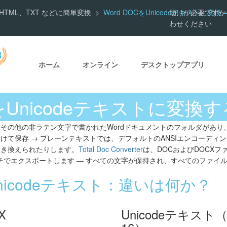
PDF、HTML、TXT などに簡単変換
Word DOCをUnicodeテキストに変換 —
助けが必要ですか
わせください
ホーム
オンライン
デスクトップアプリ
CをUnicodeテキストに変換
その他の非ラテン文字で書かれたWordドキュメントのフォルダがあり
けて保存 → プレーンテキストでは、デフォルトのANSIエンコーディ
置き換えられたりします。
Total Doc Converter
は、DOCおよびDOCXファ
にバッチでエクスポートします — すべての文字が保持され、すべてのファ
Unicodeテキスト：違いは何か？
X
Unicodeテキスト（UT