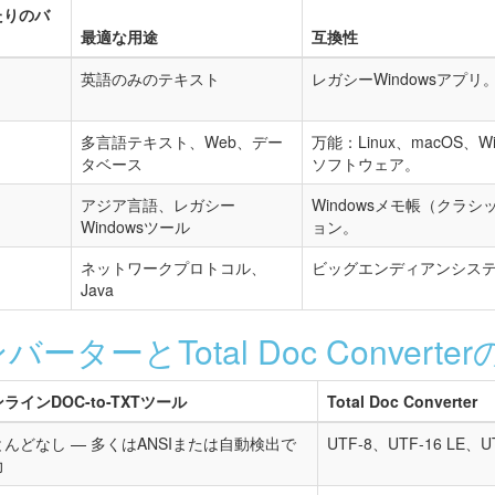
たりのバ
最適な用途
互換性
英語のみのテキスト
レガシーWindowsアプ
多言語テキスト、Web、デー
万能：Linux、macOS、
タベース
ソフトウェア。
アジア言語、レガシー
Windowsメモ帳（クラ
Windowsツール
ョン。
ネットワークプロトコル、
ビッグエンディアンシステム
Java
ターとTotal Doc Converte
ラインDOC-to-TXTツール
Total Doc Converter
とんどなし — 多くはANSIまたは自動検出で
UTF-8、UTF-16 LE、U
力