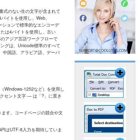
は、書式のない生の文字が含まれて
–4バイトを使用し、Web、
ケーションで標準的なエンコーデ
トまたは4バイトを使用し、古い
一部のアジア言語ワークフローで
グは、Unicode標準のすべて
ル、中国語、アラビア語、デーバ
。
indows-1252など）を使用し
セント文字 — は「?」に置き
できます。コードページの競合や文
T APIはUTF-8入力を期待していま