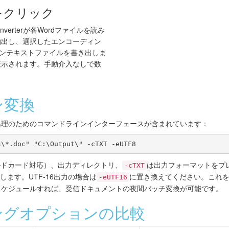
をクリック
onverterが各Wordファイルを読み
抽出し、選択したエンコーディン
レーンテキストファイルを書き出しま
表示されます。手動介入なしで数
。
ン変換
rには、自動処理のためのコマンドラインインターフェースが含まれています：
s\*.doc" "C:\Output\" -cTXT -eUTF8
ルドカード対応）、出力ディレクトリ、
は出力フォーマットをプ
-cTXT
します。UTF-16出力の場合は
に置き換えてください。これ
-eUTF16
ラでスケジュールすれば、受信ドキュメントの夜間バッチ変換が可能です。
ングオプションの比較