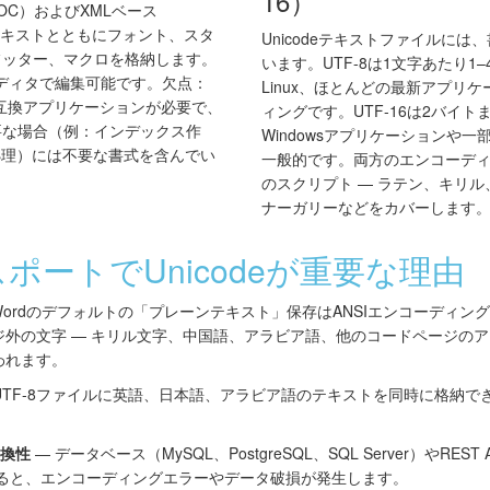
16）
リ（DOC）およびXMLベース
テキストとともにフォント、スタ
Unicodeテキストファイルに
フッター、マクロを格納します。
います。UTF-8は1文字あたり1
エディタで編集可能です。欠点：
Linux、ほとんどの最新アプリ
、互換アプリケーションが必要で、
ィングです。UTF-16は2バイ
要な場合（例：インデックス作
Windowsアプリケーションや
処理）には不要な書式を含んでい
一般的です。両方のエンコーディン
のスクリプト — ラテン、キリ
ナーガリーなどをカバーします
ポートでUnicodeが重要な理由
Wordのデフォルトの「プレーンテキスト」保存はANSIエンコーディング（W
外の文字 — キリル文字、中国語、アラビア語、他のコードページのアク
われます。
のUTF-8ファイルに英語、日本語、アラビア語のテキストを同時に格納
互換性
— データベース（MySQL、PostgreSQL、SQL Server）やRES
送ると、エンコーディングエラーやデータ破損が発生します。