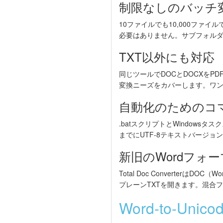
制限なしのバッチ
10ファイルでも10,000ファイル
必要はありません。サブフォル
TXT以外にも対応
同じツールでDOCとDOCXをPD
変換ニーズをカバーします。ワ
自動化のためのコ
.batスクリプトとWindow
までにUTF-8テキストバージ
新旧のWordフォ
Total Doc ConverterはDOC
プレーンTXTを開きます。混合
Word-to-Un