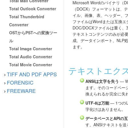
Total Mail Converter
Microsoft Wordのバイナ
Total Outlook Converter
（DOCX）フォーマットは、
イル、画像、表、ヘッダー、
Total Thunderbird
ファイルはWordまたは互換
Converter
DOC/DOCXファイルは重く
OSTからPSTへの変換ツー
テキストコンテンツのみが必
成、データインポート、NLP
ル
ます。
Total Image Converter
Total Audio Converter
Total Movie Converter
テキストエクス
TIFF AND PDF APPS
ANSIは文字を失う
— 
FORENSIC
ます。そのコードページ
FREEWARE
換えられるか完全に失
UTF-8は万能
— 1つ
字化けはありません。
データベースとAPIの
す。ANSIテキストを