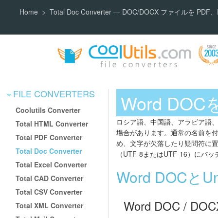
Home
Total Doc Converter — DOC/DOCX ファイルを 
FILE CONVERTERS
Word DO
Coolutils Converter
ロシア語、中国語、アラビア語、
Total HTML Converter
場合があります。通常の名前を付
Total PDF Converter
め、文字が欠落したり疑問符に
Total Doc Converter
（UTF-8またはUTF-16）
Total Excel Converter
Word DOCと
Total CAD Converter
Total CSV Converter
Word DOC / DOC
Total XML Converter