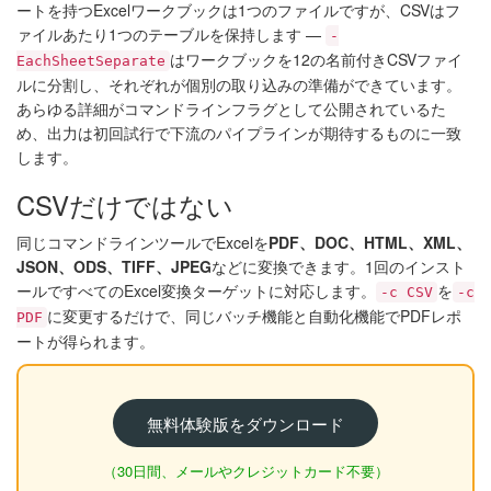
ートを持つExcelワークブックは1つのファイルですが、CSVはフ
ァイルあたり1つのテーブルを保持します —
-
はワークブックを12の名前付きCSVファイ
EachSheetSeparate
ルに分割し、それぞれが個別の取り込みの準備ができています。
あらゆる詳細がコマンドラインフラグとして公開されているた
め、出力は初回試行で下流のパイプラインが期待するものに一致
します。
CSVだけではない
同じコマンドラインツールでExcelを
PDF、DOC、HTML、XML、
JSON、ODS、TIFF、JPEG
などに変換できます。1回のインスト
ールですべてのExcel変換ターゲットに対応します。
を
-c CSV
-c
に変更するだけで、同じバッチ機能と自動化機能でPDFレポ
PDF
ートが得られます。
無料体験版をダウンロード
（30日間、メールやクレジットカード不要）