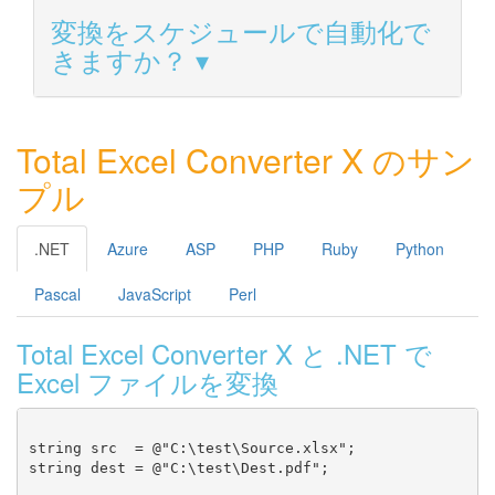
変換をスケジュールで自動化で
きますか？
Total Excel Converter X のサン
プル
.NET
Azure
ASP
PHP
Ruby
Python
Pascal
JavaScript
Perl
Total Excel Converter X と .NET で
Excel ファイルを変換
string src  = @"C:\test\Source.xlsx";

string dest = @"C:\test\Dest.pdf";
