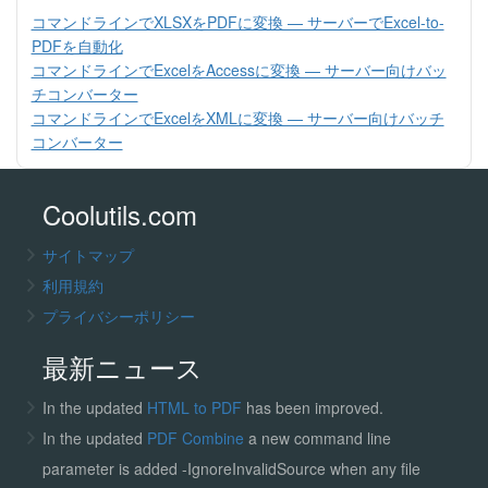
コマンドラインでXLSXをPDFに変換 — サーバーでExcel-to-
PDFを自動化
コマンドラインでExcelをAccessに変換 — サーバー向けバッ
チコンバーター
コマンドラインでExcelをXMLに変換 — サーバー向けバッチ
コンバーター
Coolutils.com
サイトマップ
利用規約
プライバシーポリシー
最新ニュース
In the updated
HTML to PDF
has been improved.
In the updated
PDF Combine
a new command line
parameter is added -IgnoreInvalidSource when any file