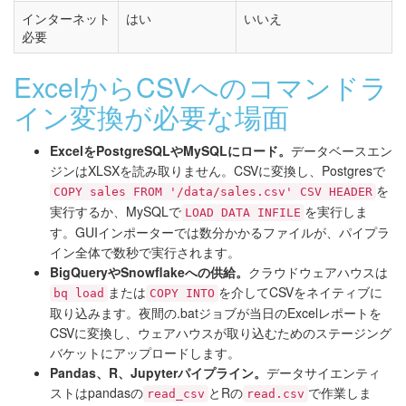
インターネット
はい
いいえ
必要
ExcelからCSVへのコマンドラ
イン変換が必要な場面
ExcelをPostgreSQLやMySQLにロード。
データベースエン
ジンはXLSXを読み取りません。CSVに変換し、Postgresで
を
COPY sales FROM '/data/sales.csv' CSV HEADER
実行するか、MySQLで
を実行しま
LOAD DATA INFILE
す。GUIインポーターでは数分かかるファイルが、パイプラ
イン全体で数秒で実行されます。
BigQueryやSnowflakeへの供給。
クラウドウェアハウスは
または
を介してCSVをネイティブに
bq load
COPY INTO
取り込みます。夜間の.batジョブが当日のExcelレポートを
CSVに変換し、ウェアハウスが取り込むためのステージング
バケットにアップロードします。
Pandas、R、Jupyterパイプライン。
データサイエンティ
ストはpandasの
とRの
で作業しま
read_csv
read.csv