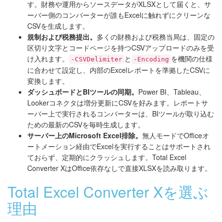
す。財務や運用からソースデータがXLSXとして届くと、サ
ーバー側のコンバーターが誰もExcelに触れずにクリーンな
CSVを生成します。
規制および税務提出。
多くの財務および税務当局は、固定の
区切り文字とコードページを持つCSVアップロードのみを受
け入れます。
と
を機関の仕様
-CSVDelimiter
-Encoding
に合わせて設定し、内部のExcelレポートを準拠したCSVに
変換します。
ダッシュボードとBIツールの同期。
Power BI、Tableau、
Lookerコネクタは増分更新にCSVを好みます。レポートサ
ーバー上で実行されるコンバーターは、BIツールが取り込む
ための最新のCSVを毎時生成します。
サーバー上のMicrosoft Excel排除。
無人モードでOfficeオ
ートメーション経由でExcelを実行することはサポートされ
ておらず、定期的にクラッシュします。Total Excel
Converter XはOffice依存なしで直接XLSXを読み取ります。
Total Excel Converter Xを選ぶ
理由