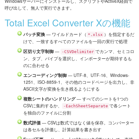
Windowsサーバーにインストールし、スクリプトやActiveX経由で
呼び出して、無人で実行できます。
Total Excel Converter Xの機能
バッチ変換
— ワイルドカード（
）を指定するだ
*.xlsx
けで、一致するすべてのファイルを一回の実行で処理
区切り文字制御
—
でカンマ、セミコロ
-CSVDelimiter
ン、タブ、パイプを選択し、インポーターが期待するも
のに合わせる
エンコーディング制御
— UTF-8、UTF-16、Windows-
1251、ISO-8859-1、その他のコードページを出力し、非
ASCII文字が変換を生き残るようにする
複数シートのハンドリング
— すべてのシートを1つの
CSVに集約するか、
で各シート
-EachSheetSeparate
を独自のファイルに分割
数式評価
— CSVは数式ではなく値を保存。コンバーター
は各セルを評価し、計算結果を書き出す