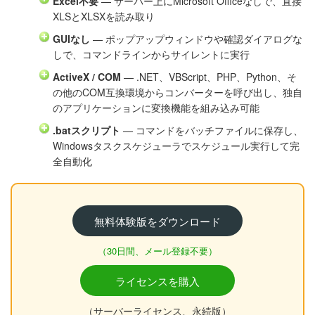
Excel不要
— サーバー上にMicrosoft Officeなしで、直接
XLSとXLSXを読み取り
GUIなし
— ポップアップウィンドウや確認ダイアログな
しで、コマンドラインからサイレントに実行
ActiveX / COM
— .NET、VBScript、PHP、Python、そ
の他のCOM互換環境からコンバーターを呼び出し、独自
のアプリケーションに変換機能を組み込み可能
.batスクリプト
— コマンドをバッチファイルに保存し、
Windowsタスクスケジューラでスケジュール実行して完
全自動化
無料体験版をダウンロード
（30日間、メール登録不要）
ライセンスを購入
（サーバーライセンス、永続版）