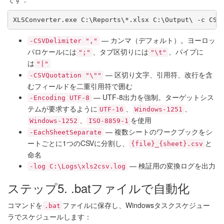
XLSConverter.exe C:\Reports\*.xlsx C:\Output\ -c CSV
— カンマ（デフォルト）。ヨーロッ
-CSVDelimiter ","
パロケールには
、タブ区切りには
、パイプに
";"
"\t"
は
"|"
— 区切り文字、引用符、改行を含
-CSVQuotation "\""
むフィールドを二重引用符で囲む
— UTF-8出力を強制。ターゲットシス
-Encoding UTF-8
テムが要求するように
、
、
UTF-16
Windows-1251
、
を使用
Windows-1252
ISO-8859-1
— 複数シートのワークブックをシ
-EachSheetSeparate
ートごとに1つのCSVに分割し、
と
{file}_{sheet}.csv
命名
— 検証用の変換ログを出力
-log C:\Logs\xls2csv.log
ステップ5. .batファイルで自動化
コマンドを
ファイルに保存し、Windowsタスクスケジュー
.bat
ラでスケジュールします：