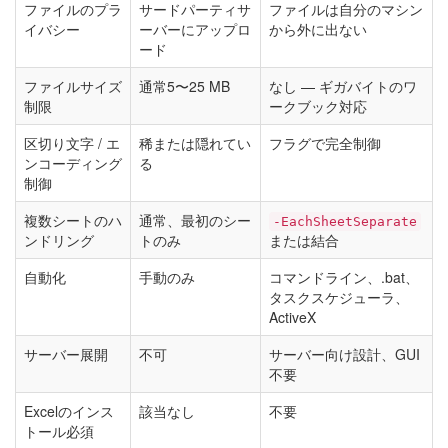
ファイルのプラ
サードパーティサ
ファイルは自分のマシン
イバシー
ーバーにアップロ
から外に出ない
ード
ファイルサイズ
通常5〜25 MB
なし — ギガバイトのワ
制限
ークブック対応
区切り文字 / エ
稀または隠れてい
フラグで完全制御
ンコーディング
る
制御
複数シートのハ
通常、最初のシー
-EachSheetSeparate
ンドリング
トのみ
または結合
自動化
手動のみ
コマンドライン、.bat、
タスクスケジューラ、
ActiveX
サーバー展開
不可
サーバー向け設計、GUI
不要
Excelのインス
該当なし
不要
トール必須