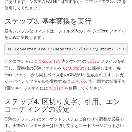
にあります。システムPATHに追加するか、コマンドでフルパスを
使用してください。
ステップ3. 基本変換を実行
最もシンプルなコマンドは、フォルダ内のすべてのExcelファイル
をCSVに変換します：
XLSConverter.exe C:\Reports\*.xlsx C:\Output\ -c CSV
このコマンドは
内のすべての
ファイルを処
C:\Reports\
.xlsx
理し、変換後のCSVファイルを
に保存します。各
C:\Output\
Excelファイルから同じベース名のCSVが1つ生成されます。レガ
シーバイナリファイルを変換するには
を、両方の拡張子を
*.xls
1回でキャッチするには
を使用してください。
*.xls*
ステップ4. 区切り文字、引用、エン
コーディングの設定
CSVのデフォルトはターゲットシステムに合わせて調整が必要で
す。実際のインポーターは区切り文字とコードページにうるさい
です：