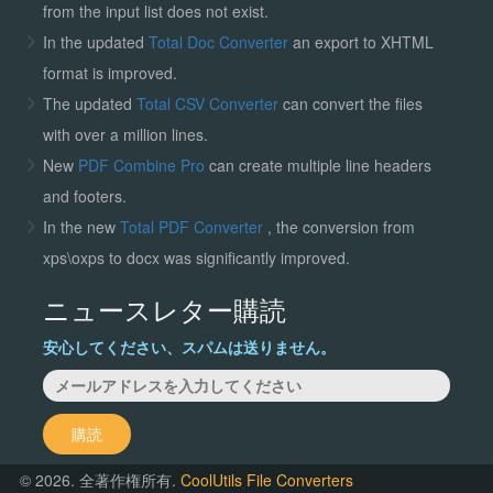
from the input list does not exist.
In the updated
Total Doc Converter
an export to XHTML
format is improved.
The updated
Total CSV Converter
can convert the files
with over a million lines.
New
PDF Combine Pro
can create multiple line headers
and footers.
In the new
Total PDF Converter
, the conversion from
xps\oxps to docx was significantly improved.
ニュースレター購読
安心してください、スパムは送りません。
購読
© 2026. 全著作権所有.
CoolUtils File Converters