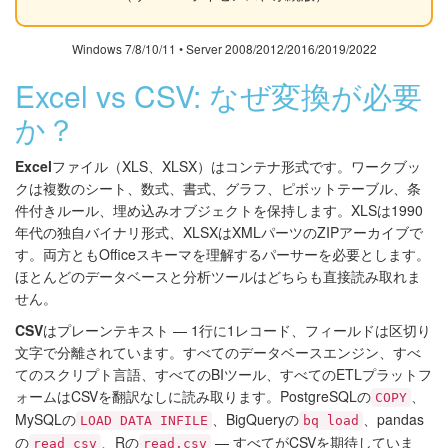
Windows 7/8/10/11 • Server 2008/2012/2016/2019/2022
Excel vs CSV: なぜ変換が必要
か？
Excel
ファイル（XLS、XLSX）はコンテナ形式です。ワークブッ
クは複数のシート、数式、書式、グラフ、ピボットテーブル、条
件付きルール、埋め込みオブジェクトを保持します。XLSは1990
年代の独自バイナリ形式、XLSXはXMLパーツのZIPアーカイブで
す。両方ともOfficeスキーマを理解するパーサーを必要とします。
ほとんどのデータベースと分析ツールはどちらも直接読み取れま
せん。
CSV
はプレーンテキスト — 1行に1レコード、フィールドは区切り
文字で分離されています。すべてのデータベースエンジン、すべ
てのスクリプト言語、すべてのBIツール、すべてのETLプラットフ
ォームはCSVを翻訳なしに読み取ります。PostgreSQLの
、
COPY
MySQLの
、BigQueryの
、pandas
LOAD DATA INFILE
bq load
の
、Rの
— すべてがCSVを期待していま
read_csv
read.csv