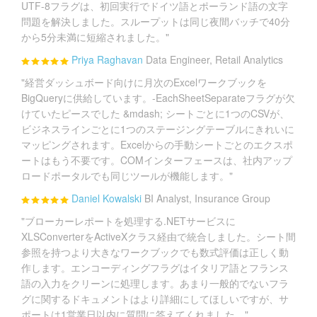
UTF-8フラグは、初回実行でドイツ語とポーランド語の文字
問題を解決しました。スループットは同じ夜間バッチで40分
から5分未満に短縮されました。"
Priya Raghavan
Data Engineer, Retail Analytics
"経営ダッシュボード向けに月次のExcelワークブックを
BigQueryに供給しています。-EachSheetSeparateフラグが欠
けていたピースでした &mdash; シートごとに1つのCSVが、
ビジネスラインごとに1つのステージングテーブルにきれいに
マッピングされます。Excelからの手動シートごとのエクスポ
ートはもう不要です。COMインターフェースは、社内アップ
ロードポータルでも同じツールが機能します。"
Daniel Kowalski
BI Analyst, Insurance Group
"ブローカーレポートを処理する.NETサービスに
XLSConverterをActiveXクラス経由で統合しました。シート間
参照を持つより大きなワークブックでも数式評価は正しく動
作します。エンコーディングフラグはイタリア語とフランス
語の入力をクリーンに処理します。あまり一般的でないフラ
グに関するドキュメントはより詳細にしてほしいですが、サ
ポートは1営業日以内に質問に答えてくれました。"