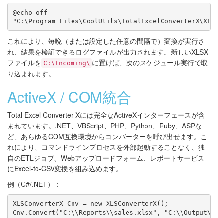
@echo off

これにより、毎晩（または設定した任意の間隔で）変換が実行さ
れ、結果を検証できるログファイルが出力されます。新しいXLSX
ファイルを
に置けば、次のスケジュール実行で取
C:\Incoming\
り込まれます。
ActiveX / COM統合
Total Excel Converter Xには完全なActiveXインターフェースが含
まれています。.NET、VBScript、PHP、Python、Ruby、ASPな
ど、あらゆるCOM互換環境からコンバーターを呼び出せます。こ
れにより、コマンドラインプロセスを外部起動することなく、独
自のETLジョブ、Webアップロードフォーム、レポートサービス
にExcel-to-CSV変換を組み込めます。
例（C#/.NET）：
XLSConverterX Cnv = new XLSConverterX();

Cnv.Convert("C:\\Reports\\sales.xlsx", "C:\\Output\\