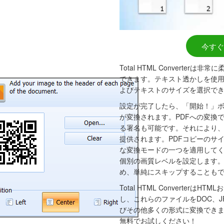
今すぐ
Total HTML Converter
できます。テキスト透かしを使
よびテキストのサイズを選択で
設定が完了したら、「開始！」
が変換されます。PDFへの変換
る署名も可能です。それにより
提供されます。PDFコピーのサ
な変換モードの一つを適用して
個別の画質レベルを設定します
め、単純にスキップすることも
Total HTML Converterは
し、これらのファイルをDOC、JPE
びその他多くの形式に変換でき
無料でお試しください！