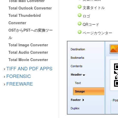
Total Mail Converter
文書タイトル
Total Outlook Converter
Total Thunderbird
ロゴ
Converter
QRコード
OSTからPSTへの変換ツー
ページカウンター
ル
Total Image Converter
Total Audio Converter
Total Movie Converter
TIFF AND PDF APPS
FORENSIC
FREEWARE