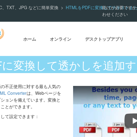
F、DOC、TXT、JPG などに簡単変換
HTMLをPDFに変換してテキストま
助けが必要ですか
わせください
ホーム
オンライン
デスクトップアプリ
DFに変換して透かしを追加
類の不正使用に対する最も人気の
TML Converter
は、Webページを
プションを備えています。変換と
うことができます。
として設定できます：