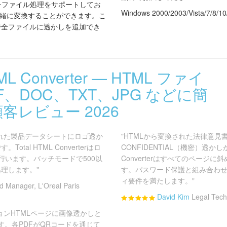
erはバッチファイル処理をサポートしてお
Windows 2000/2003/Vista/7/8/10
一緒に変換することができます。こ
で全ファイルに透かしを追加でき
TML Converter — HTML ファイ
F、DOC、TXT、JPG などに簡
客レビュー 2026
された製品データシートにロゴ透か
"HTMLから変換された法律意見
tal HTML Converterはロ
CONFIDENTIAL（機密）透かしが
行います。バッチモードで500以
Converterはすべてのページ
理します。"
す。パスワード保護と組み合わ
ィ要件を満たします。"
d Manager, L'Oreal Paris
David Kim
Legal Tec
ョンHTMLページに画像透かしと
す。各PDFがQRコードを通じて