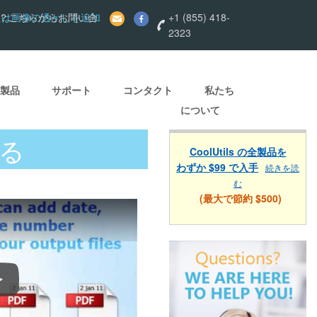
たは画像の透かしを追加
？こちらからお問い合
+1 (855) 418-
2323
製品
サポート
コンタクト
私たち
について
する
CoolUtils の全製品を
わずか $99 で入手
続きを読
む
(最大で節約 $500)
HTMLファイルをPDF、DOC、RTF、TIFFおよびその他10のフォー