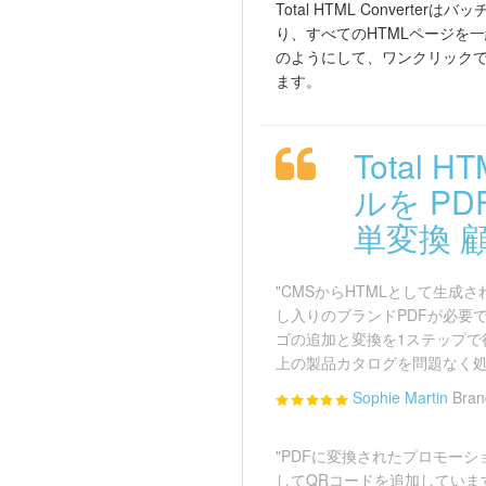
Total HTML Convert
り、すべてのHTMLページを
のようにして、ワンクリック
ます。
Total H
ルを PD
単変換 顧
"CMSからHTMLとして生成
し入りのブランドPDFが必要です。To
ゴの追加と変換を1ステップで
上の製品カタログを問題なく処
Sophie Martin
Bran
"PDFに変換されたプロモーシ
してQRコードを追加していま