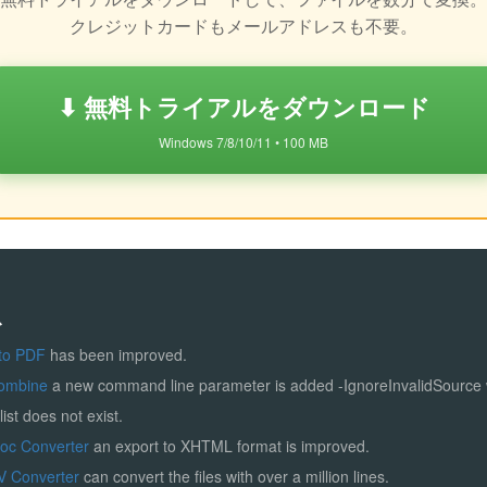
クレジットカードもメールアドレスも不要。
⬇ 無料トライアルをダウンロード
Windows 7/8/10/11 • 100 MB
ス
to PDF
has been improved.
ombine
a new command line parameter is added -IgnoreInvalidSource
list does not exist.
Doc Converter
an export to XHTML format is improved.
V Converter
can convert the files with over a million lines.