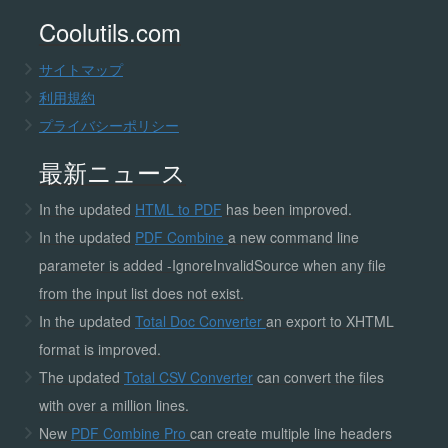
Coolutils.com
サイトマップ
利用規約
プライバシーポリシー
最新ニュース
In the updated
HTML to PDF
has been improved.
In the updated
PDF Combine
a new command line
parameter is added -IgnoreInvalidSource when any file
from the input list does not exist.
In the updated
Total Doc Converter
an export to XHTML
format is improved.
The updated
Total CSV Converter
can convert the files
with over a million lines.
New
PDF Combine Pro
can create multiple line headers