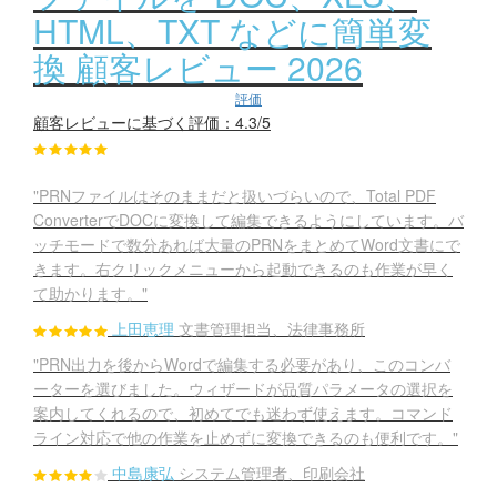
HTML、TXT などに簡単変
換 顧客レビュー 2026
評価
顧客レビューに基づく評価：4.3/5
"PRNファイルはそのままだと扱いづらいので、Total PDF
ConverterでDOCに変換して編集できるようにしています。バ
ッチモードで数分あれば大量のPRNをまとめてWord文書にで
きます。右クリックメニューから起動できるのも作業が早く
て助かります。"
上田恵理
文書管理担当、法律事務所
"PRN出力を後からWordで編集する必要があり、このコンバ
ーターを選びました。ウィザードが品質パラメータの選択を
案内してくれるので、初めてでも迷わず使えます。コマンド
ライン対応で他の作業を止めずに変換できるのも便利です。"
中島康弘
システム管理者、印刷会社