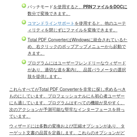
バッチモード
を使用すると、
PRNファイルをDOCに
数分で変換できます。
コマンドラインサポート
を使用すると、他のユーテ
ィリティを閉じずにファイルを変換できます。
Total PDF ConverterはWindowsに統合されているた
め、右クリックのポップアップメニューから起動で
きます。
プログラムにはユーザーフレンドリーなウィザード
があり、適切な道を案内し、品質パラメータの選択
肢を提供します。
これらすべてがTotal PDF Converterを非常に探し求めるべき
ものにしています。プロフェッショナルにも初心者ユーザー
にも適しています。プログラムはすべての機能が見やすく、
次のアクションが予測可能な堅牢なインターフェースを持っ
ています。
ウィザードには多数の変換および圧縮オプションがあり、タ
ーゲット文書の品質を定義します。これらのオプションがど