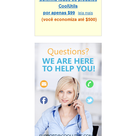
CoolUtils
por apenas $99
leia mais
(você economiza até $500)