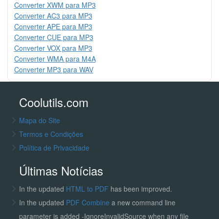
Converter XWM para MP3
Converter AC3 para MP3
Converter APE para MP3
Converter CUE para MP3
Converter VOX para MP3
Converter WMA para M4A
Converter MP3 para WAV
Coolutils.com
Mapa do Site
Termos e Condições
Política de Privacidade
Últimas Notícias
In the updated
HTML to PDF
has been improved.
In the updated
PDF Combine
a new command line
parameter is added -IgnoreInvalidSource when any file