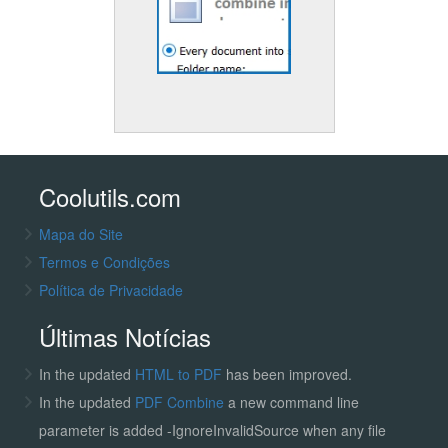
Coolutils.com
Mapa do Site
Termos e Condições
Política de Privacidade
Últimas Notícias
In the updated
HTML to PDF
has been improved.
In the updated
PDF Combine
a new command line
parameter is added -IgnoreInvalidSource when any file