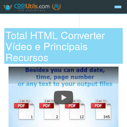
Total HTML Converter
Vídeo e Principais
Recursos
How to convert HTML files to PDF,