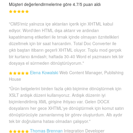
Müşteri değerlendirmelerine göre 4.7/5 puan aldı
"CMS'imiz yalnızca içe aktarılan içerik için XHTML kabul
ediyor. Word'den HTML dışa aktarır ve ardından
kapatılmamış etiketleri ile tırnak içinde olmayan öznitelikleri
düzeltmek için bir saat harcardım. Total Doc Converter ile
çıktı baştan itibarın geçerli XHTML oluyor. Toplu mod gerçek
bir kurtarıcı &mdash; haftada 30-40 Word el yazmasını tek bir
dosyaya el sürmeden dönüştürüyorum."
Elena Kowalski
Web Content Manager, Publishing
House
"Ürün belgelerini birden fazla çıktı biçimine dönüştürmek için
XSLT ardışık düzeni kullanıyoruz. Ardışık düzenin iyi
biçimlendirilmiş XML girişine ihtiyacı var. Gelen DOCX
dosyalarını her gece XHTML'ye dönüştürmek için komut satırı
dönüştürücüyle zamanlanmış bir görev oluşturdum. Altı aydır
tek bir doğrulama hatası olmadan çalışıyor."
Thomas Brennan
Integration Developer