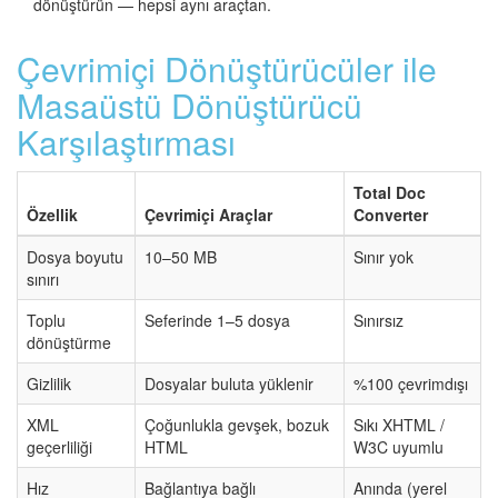
dönüştürün — hepsi aynı araçtan.
Çevrimiçi Dönüştürücüler ile
Masaüstü Dönüştürücü
Karşılaştırması
Total Doc
Özellik
Çevrimiçi Araçlar
Converter
Dosya boyutu
10–50 MB
Sınır yok
sınırı
Toplu
Seferinde 1–5 dosya
Sınırsız
dönüştürme
Gizlilik
Dosyalar buluta yüklenir
%100 çevrimdışı
XML
Çoğunlukla gevşek, bozuk
Sıkı XHTML /
geçerliliği
HTML
W3C uyumlu
Hız
Bağlantıya bağlı
Anında (yerel