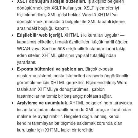
XSLT dönüşüm ardışık düzenleri.
İş akışınız belgeleri
dönüştürmek için XSLT kullanıyor. XSLT işlemciler iyi
biçimlendirilmiş XML girişi bekler. Word'ü XHTML'ye
dönüştürmek, masaüstü belgeler ile XML tabanlı işleme
arasındaki boşluğu kapatır.
Erişilebilir web içeriği.
XHTML sıkı kuralları uygular —
kapatılmış etiketler, tırnaklı öznitelikler, küçük harfli öğeler.
WCAG veya Section 508 erişilebilirlik standartlarını takip
eden siteler, XHTML çıktısının yapısal tutarlılığından
yararlanır.
E-posta bültenleri ve şablonları.
Birçok e-posta
oluşturma sistemi, posta istemcileri arasında öngörülebilir
görüntüleme için XHTML gerektirir. Biçimlendirilmiş Word
taslakların XHTML'ye dönüştürülmesi, şablon
tasarımcılarına temiz bir başlangıç noktası sağlar.
Arşivleme ve uyumluluk.
XHTML belgeleri hem tarayıcıda
insan tarafından okunabilir hem de XML araçları tarafından
makine ile ayrıştırılabilir. Belgeleri doğrulanmış, kendi
kendini tanımlayan bir biçimde saklamak zorunda olan
kuruluşlar için XHTML kalıcı bir tercihtir.