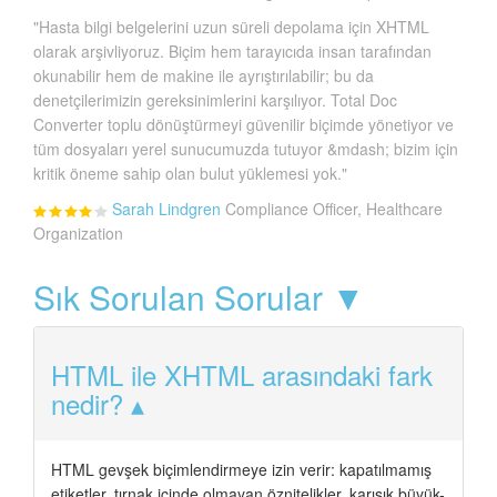
"Hasta bilgi belgelerini uzun süreli depolama için XHTML
olarak arşivliyoruz. Biçim hem tarayıcıda insan tarafından
okunabilir hem de makine ile ayrıştırılabilir; bu da
denetçilerimizin gereksinimlerini karşılıyor. Total Doc
Converter toplu dönüştürmeyi güvenilir biçimde yönetiyor ve
tüm dosyaları yerel sunucumuzda tutuyor &mdash; bizim için
kritik öneme sahip olan bulut yüklemesi yok."
Sarah Lindgren
Compliance Officer, Healthcare
Organization
Sık Sorulan Sorular ▼
HTML ile XHTML arasındaki fark
nedir?
HTML gevşek biçimlendirmeye izin verir: kapatılmamış
etiketler, tırnak içinde olmayan öznitelikler, karışık büyük-