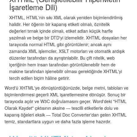
İşaretleme Dili)
XHTML, HTML'nin sıkı XML olarak yeniden biçimlendirilmiş
halidir. Her öğenin bir kapanış etiketi olmalı, öznitelik
değerleri tırnak içinde olmalı, etiket adları küçük harfle
yazılmalı ve belge bir DTD'yi izlemelidir. XHTML dosyaları her
tarayıcıda normal HTML gibi görüntülenir; ancak aynı
zamanda XML işlemciler, XSLT motorları ve otomatik ardışık
düzenler tarafından da ayrıştırılabilir. Bu çift nitelik, web
içeriğinin hem insan tarafından görüntülenebilir hem de
makine tarafından işlenebilir olması gerektiğinde XHTML'yi
tercih edilen biçim hâline getirir.
Word'ü XHTML'ye dönüştürdüğünüzde, belge metni, tabloları ve
biçimlendirmesi geçerli XML işaretlemesine dönüşür. Sonuç bir
tarayıcıda açılır ve W3C doğrulamasını geçer. Word'deki "HTML
Olarak Kaydet" çıktısının aksine — tescilli etiketlerle dolu ve
kapanış öğeleri eksik — Total Doc Converter'dan gelen XHTML
temiz, standartlara uygun ve daha fazla işleme hazırdır.