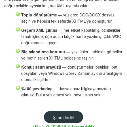
doğru şekilde ayrıştırılan, sıkı XML uyumlu çıktı.
Toplu dönüştürme
— yüzlerce DOC/DOCX dosyası
seçin ve hepsini tek seferde XHTML'ye dönüştürün.
Geçerli XML çıktısı
— her etiket kapatılmış, öznitelikler
tırnak içinde, öğe adları küçük harfle yazılmış. Çıktı W3C
doğrulamasını geçer.
Biçimlendirme korunur
— yazı tipleri, tablolar, görseller
ve metin stilleri XHTML belgesine taşınır.
Komut satırı arayüzü
— dönüştürmeleri betikler, .bat
dosyaları veya Windows Görev Zamanlayıcısı aracılığıyla
otomatikleştirin.
%100 çevrimdışı
— dosyalarınız bilgisayarınızdan
çıkmaz. Bulut yüklemesi yok, boyut sınırı yok.
Şimdi İndir!
(30 günlük ÜCRETSİZ deneme dahil)