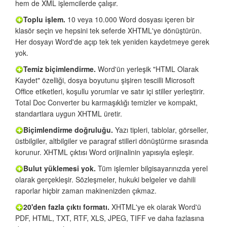
hem de XML işlemcilerde çalışır.
Toplu işlem.
10 veya 10.000 Word dosyası içeren bir
klasör seçin ve hepsini tek seferde XHTML'ye dönüştürün.
Her dosyayı Word'de açıp tek tek yeniden kaydetmeye gerek
yok.
Temiz biçimlendirme.
Word'ün yerleşik "HTML Olarak
Kaydet" özelliği, dosya boyutunu şişiren tescilli Microsoft
Office etiketleri, koşullu yorumlar ve satır içi stiller yerleştirir.
Total Doc Converter bu karmaşıklığı temizler ve kompakt,
standartlara uygun XHTML üretir.
Biçimlendirme doğruluğu.
Yazı tipleri, tablolar, görseller,
üstbilgiler, altbilgiler ve paragraf stilleri dönüştürme sırasında
korunur. XHTML çıktısı Word orijinalinin yapısıyla eşleşir.
Bulut yüklemesi yok.
Tüm işlemler bilgisayarınızda yerel
olarak gerçekleşir. Sözleşmeler, hukuki belgeler ve dahili
raporlar hiçbir zaman makinenizden çıkmaz.
20'den fazla çıktı formatı.
XHTML'ye ek olarak Word'ü
PDF, HTML, TXT, RTF, XLS, JPEG, TIFF ve daha fazlasına