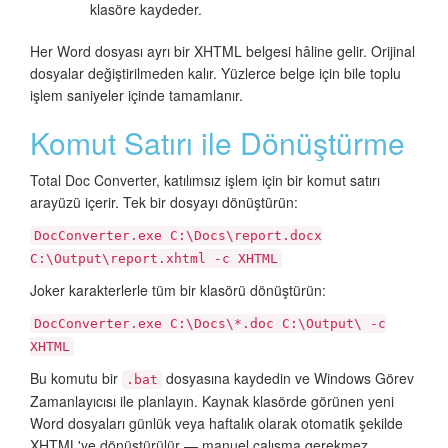
klasöre kaydeder.
Her Word dosyası ayrı bir XHTML belgesi hâline gelir. Orijinal
dosyalar değiştirilmeden kalır. Yüzlerce belge için bile toplu
işlem saniyeler içinde tamamlanır.
Komut Satırı ile Dönüştürme
Total Doc Converter, katılımsız işlem için bir komut satırı
arayüzü içerir. Tek bir dosyayı dönüştürün:
DocConverter.exe C:\Docs\report.docx
C:\Output\report.xhtml -c XHTML
Joker karakterlerle tüm bir klasörü dönüştürün:
DocConverter.exe C:\Docs\*.doc C:\Output\ -c
XHTML
Bu komutu bir
dosyasına kaydedin ve Windows Görev
.bat
Zamanlayıcısı ile planlayın. Kaynak klasörde görünen yeni
Word dosyaları günlük veya haftalık olarak otomatik şekilde
XHTML'ye dönüştürülür — manuel çalışma gerekmez.