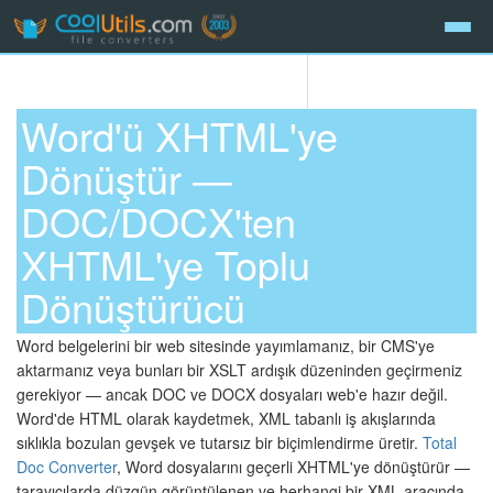
Word'ü XHTML'ye
Dönüştür —
DOC/DOCX'ten
XHTML'ye Toplu
Dönüştürücü
Word belgelerini bir web sitesinde yayımlamanız, bir CMS'ye
aktarmanız veya bunları bir XSLT ardışık düzeninden geçirmeniz
gerekiyor — ancak DOC ve DOCX dosyaları web'e hazır değil.
Word'de HTML olarak kaydetmek, XML tabanlı iş akışlarında
sıklıkla bozulan gevşek ve tutarsız bir biçimlendirme üretir.
Total
Doc Converter
, Word dosyalarını geçerli XHTML'ye dönüştürür —
tarayıcılarda düzgün görüntülenen ve herhangi bir XML aracında