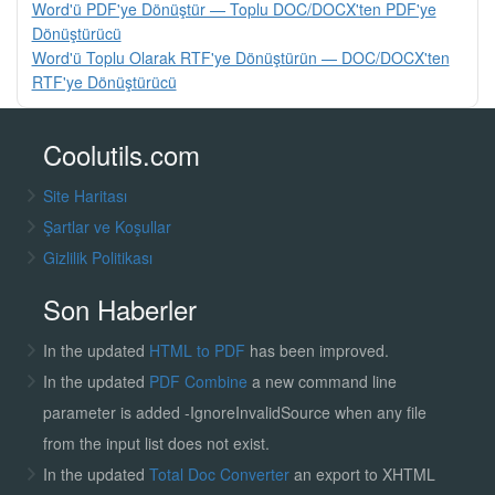
Word'ü PDF'ye Dönüştür — Toplu DOC/DOCX'ten PDF'ye
Dönüştürücü
Word'ü Toplu Olarak RTF'ye Dönüştürün — DOC/DOCX'ten
RTF'ye Dönüştürücü
Coolutils.com
Site Haritası
Şartlar ve Koşullar
Gizlilik Politikası
Son Haberler
In the updated
HTML to PDF
has been improved.
In the updated
PDF Combine
a new command line
parameter is added -IgnoreInvalidSource when any file
from the input list does not exist.
In the updated
Total Doc Converter
an export to XHTML