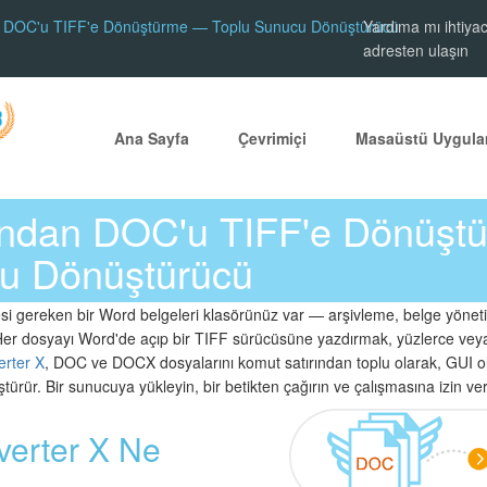
n DOC'u TIFF'e Dönüştürme — Toplu Sunucu Dönüştürücü
Yardıma mı ihtiyac
adresten ulaşın
Ana Sayfa
Çevrimiçi
Masaüstü Uygula
ından DOC'u TIFF'e Dönüş
u Dönüştürücü
i gereken bir Word belgeleri klasörünüz var — arşivleme, belge yönet
in. Her dosyayı Word'de açıp bir TIFF sürücüsüne yazdırmak, yüzlerce ve
erter X
, DOC ve DOCX dosyalarını komut satırından toplu olarak, GUI ol
ürür. Bir sunucuya yükleyin, bir betikten çağırın ve çalışmasına izin ver
verter X Ne