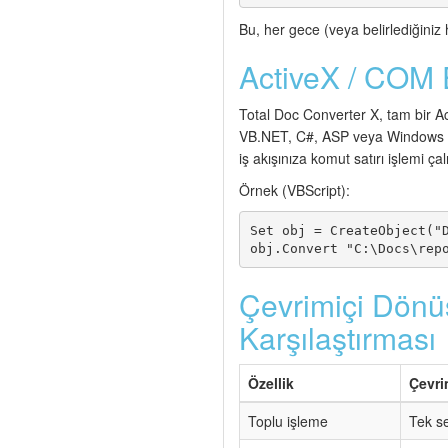
Bu, her gece (veya belirlediğiniz 
ActiveX / COM
Total Doc Converter X, tam bir A
VB.NET, C#, ASP veya Windows ü
iş akışınıza komut satırı işlemi ç
Örnek (VBScript):
Set obj = CreateObject("D
Çevrimiçi Dönüş
Karşılaştırması
Özellik
Çevri
Toplu işleme
Tek s