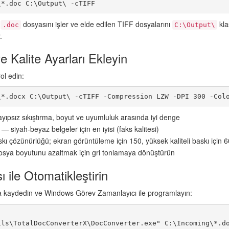
\*.doc C:\Output\ -cTIFF
r
dosyasını işler ve elde edilen TIFF dosyalarını
kla
.doc
C:\Output\
.
e Kalite Ayarları Ekleyin
ol edin:
\*.docx C:\Output\ -cTIFF -Compression LZW -DPI 300 -Col
ıpsız sıkıştırma, boyut ve uyumluluk arasında iyi denge
— siyah-beyaz belgeler için en iyisi (faks kalitesi)
ı çözünürlüğü; ekran görüntüleme için 150, yüksek kaliteli baskı için 6
sya boyutunu azaltmak için gri tonlamaya dönüştürün
 ile Otomatikleştirin
 kaydedin ve Windows Görev Zamanlayıcı ile programlayın: