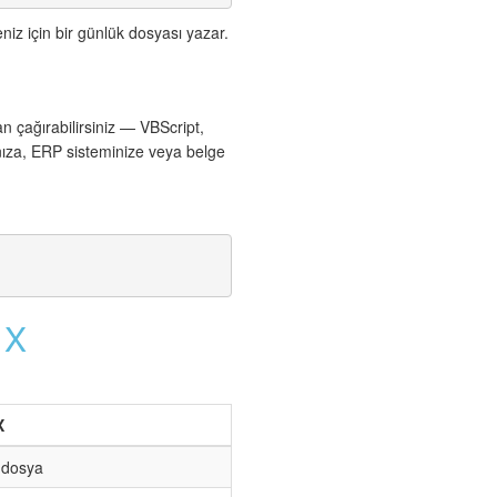
niz için bir günlük dosyası yazar.
 çağırabilirsiniz — VBScript,
za, ERP sisteminize veya belge
 X
X
z dosya