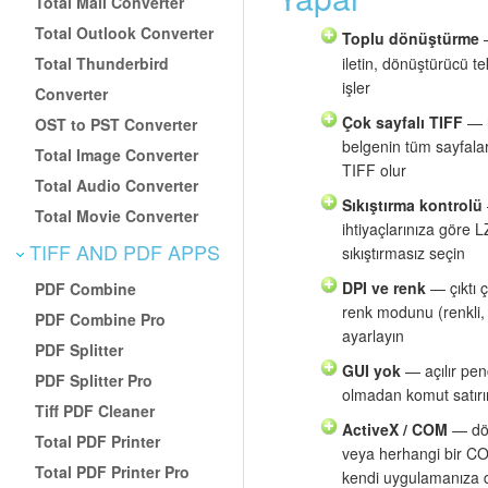
Total Mail Converter
Total Outlook Converter
Toplu dönüştürme
—
Total Thunderbird
iletin, dönüştürücü t
işler
Converter
Çok sayfalı TIFF
— h
OST to PST Converter
belgenin tüm sayfalar
Total Image Converter
TIFF olur
Total Audio Converter
Sıkıştırma kontrolü
Total Movie Converter
ihtiyaçlarınıza göre
TIFF AND PDF APPS
sıkıştırmasız seçin
DPI ve renk
— çıktı 
PDF Combine
renk modunu (renkli,
PDF Combine Pro
ayarlayın
PDF Splitter
GUI yok
— açılır pen
PDF Splitter Pro
olmadan komut satırı
Tiff PDF Cleaner
ActiveX / COM
— dön
Total PDF Printer
veya herhangi bir C
Total PDF Printer Pro
kendi uygulamanıza d