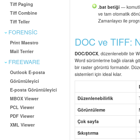
Tiff Paging
.bat betiği
— komutla
Tiff Combine
ve tam otomatik dön
Zamanlayıcı ile prog
Tiff Teller
FORENSIC
DOC ve TIFF: N
Print Maestro
Mail Terrier
DOC/DOCX
, düzenlenebilir bir 
Word sürümlerine bağlı olarak gör
FREEWARE
bir raster görüntü formatıdır. D
Outlook E-posta
sistemleri için ideal kılar.
Görüntüleyici
E-posta Görüntüleyici
Düzenlenebilirlik
MBOX Viewer
PCL Viewer
Görüntüleme
PDF Viewer
Çok sayfa
XML Viewer
Sıkıştırma