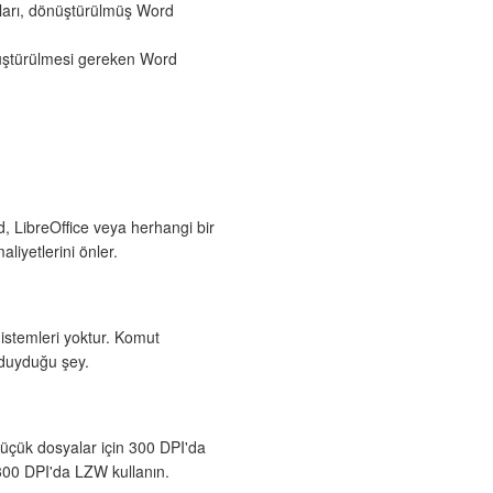
ları, dönüştürülmüş Word
üştürülmesi gereken Word
 LibreOffice veya herhangi bir
liyetlerini önler.
 istemleri yoktur. Komut
 duyduğu şey.
küçük dosyalar için 300 DPI'da
–300 DPI'da LZW kullanın.