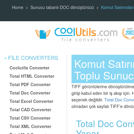
Home
Sunucu tabanlı DOC dönüştürücü
Komut Satırında
FILE CONVERTERS
Komut Satır
Coolutils Converter
Toplu Sunuc
Total HTML Converter
Total PDF Converter
TIFF görüntülerine dönüştürülmes
Total Doc Converter
girişi kabul eden bir iş akışı iç
seçenek değildir.
Total Doc Conv
Total Excel Converter
olmadan çok sayfalı TIFF'e dönüşt
Total CAD Converter
Total CSV Converter
Total Doc Con
Total XML Converter
Yapar