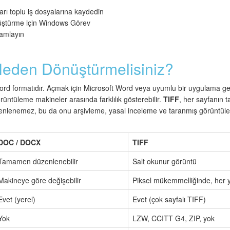
rı toplu iş dosyalarına kaydedin
üştürme için Windows Görev
ramlayın
eden Dönüştürmelisiniz?
Word formatıdır. Açmak için Microsoft Word veya uyumlu bir uygulama gere
üntüleme makineler arasında farklılık gösterebilir.
TIFF
, her sayfanın
üzenlenemez, bu da onu arşivleme, yasal inceleme ve taranmış görüntül
DOC / DOCX
TIFF
Tamamen düzenlenebilir
Salt okunur görüntü
Makineye göre değişebilir
Piksel mükemmelliğinde, her 
Evet (yerel)
Evet (çok sayfalı TIFF)
Yok
LZW, CCITT G4, ZIP, yok