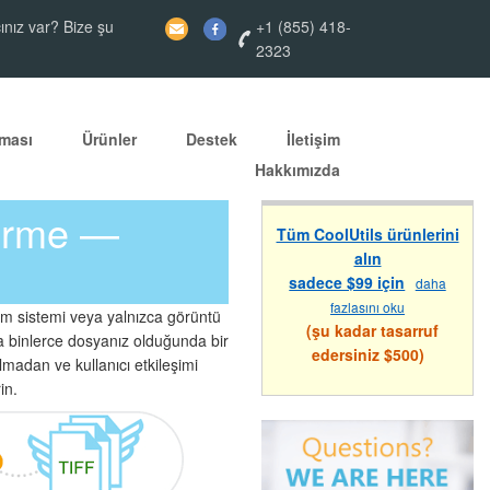
ınız var? Bize şu
+1 (855) 418-
2323
ması
Ürünler
Destek
İletişim
Hakkımızda
türme —
Tüm CoolUtils ürünlerini
alın
sadece $99 için
daha
fazlasını oku
im sistemi veya yalnızca görüntü
(şu kadar tasarruf
ya binlerce dosyanız olduğunda bir
edersiniz $500)
madan ve kullanıcı etkileşimi
in.