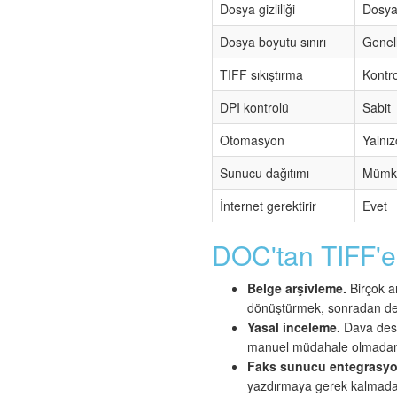
Dosya gizliliği
Dosya
Dosya boyutu sınırı
Genel
TIFF sıkıştırma
Kontro
DPI kontrolü
Sabit
Otomasyon
Yalnı
Sunucu dağıtımı
Mümkü
İnternet gerektirir
Evet
DOC'tan TIFF'
Belge arşivleme.
Birçok a
dönüştürmek, sonradan deği
Yasal inceleme.
Dava deste
manuel müdahale olmadan 
Faks sunucu entegrasyo
yazdırmaya gerek kalmada