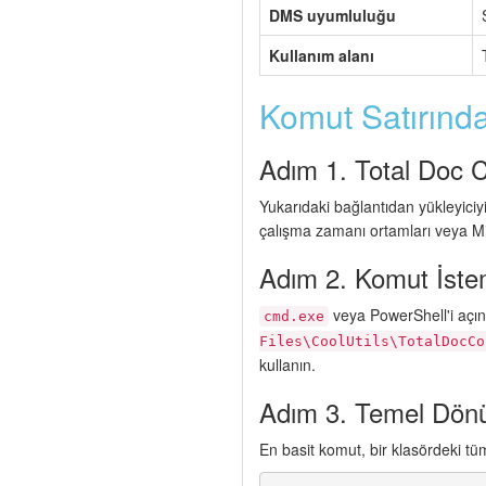
DMS uyumluluğu
Kullanım alanı
Komut Satırınd
Adım 1. Total Doc C
Yukarıdaki bağlantıdan yükleyici
çalışma zamanı ortamları veya M
Adım 2. Komut İste
veya PowerShell'i açın
cmd.exe
Files\CoolUtils\TotalDocCo
kullanın.
Adım 3. Temel Dönüş
En basit komut, bir klasördeki t