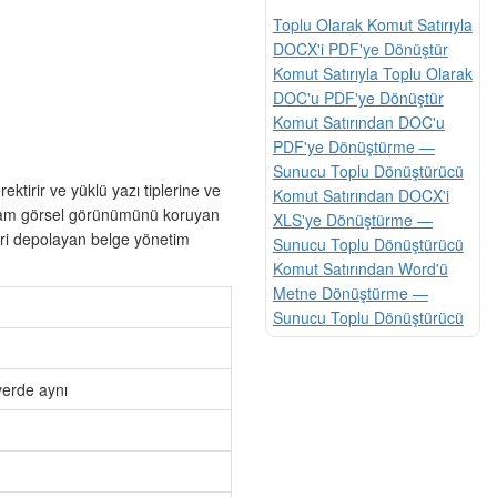
Toplu Olarak Komut Satırıyla
DOCX'i PDF'ye Dönüştür
Komut Satırıyla Toplu Olarak
DOC'u PDF'ye Dönüştür
Komut Satırından DOC'u
PDF'ye Dönüştürme —
Sunucu Toplu Dönüştürücü
ktirir ve yüklü yazı tiplerine ve
Komut Satırından DOCX'i
 tam görsel görünümünü koruyan
XLS'ye Dönüştürme —
eri depolayan belge yönetim
Sunucu Toplu Dönüştürücü
Komut Satırından Word'ü
Metne Dönüştürme —
Sunucu Toplu Dönüştürücü
yerde aynı