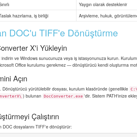
Sınırlı
Yaygın olarak desteklenir
Taslak hazırlama, iş birliği
Arşivleme, hukuk, görüntüleme
an DOC'u TIFF'e Dönüştürme
onverter X'i Yükleyin
yi indirin ve Windows sunucunuza veya iş istasyonunuza kurun. Kurulum 
icrosoft Office kurulumu gerekmez — dönüştürücü kendi oluşturma moto
mini Açın
. Dönüştürücü yürütülebilir dosyası, kurulum klasöründe (genellikle
C:
) bulunan
'dir. Sistem PATH'inize ekl
nverterX\
DocConverter.exe
türmeyi Çalıştırın
üm DOC dosyalarını TIFF'e dönüştürür: