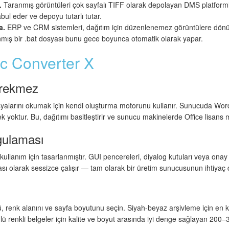
.
Taranmış görüntüleri çok sayfalı TIFF olarak depolayan DMS platform
bul eder ve depoyu tutarlı tutar.
a.
ERP ve CRM sistemleri, dağıtım için düzenlenemez görüntülere dön
anmış bir .bat dosyası bunu gece boyunca otomatik olarak yapar.
c Converter X
erekmez
arını okumak için kendi oluşturma motorunu kullanır. Sunucuda Word,
yoktur. Bu, dağıtımı basitleştirir ve sunucu makinelerde Office lisans ma
ulaması
kullanım için tasarlanmıştır. GUI pencereleri, diyalog kutuları veya onay
ası olarak sessizce çalışır — tam olarak bir üretim sunucusunun ihtiyaç
ü, renk alanını ve sayfa boyutunu seçin. Siyah-beyaz arşivleme için en 
ü renkli belgeler için kalite ve boyut arasında iyi denge sağlayan 200