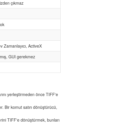
izden çıkmaz
yok
ev Zamanlayıcı, ActiveX
anmış, GUI gerekmez
arını yerleştirmeden önce TIFF'e
r. Bir komut satırı dönüştürücü,
erini TIFF'e dönüştürmek, bunları