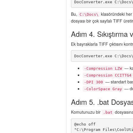
DocConverter.exe C:\Docs
Bu,
klasöründeki he
C:\Docs\
dosyası bir çok sayfalı TIFF üretir
Adım 4. Sıkıştırma v
Ek bayraklarla TIFF çıktısını kontr
DocConverter.exe C:\Docs
— kay
-Compression LZW
-Compression CCITTG4
— standart bask
-DPI 300
— do
-ColorSpace Gray
Adım 5. .bat Dosyası
Komutunuzu bir
dosyasına
.bat
@echo off
