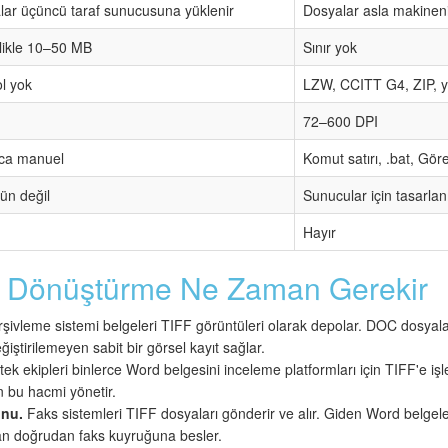
lar üçüncü taraf sunucusuna yüklenir
Dosyalar asla makinen
likle 10–50 MB
Sınır yok
l yok
LZW, CCITT G4, ZIP, 
72–600 DPI
zca manuel
Komut satırı, .bat, Gör
n değil
Sunucular için tasarl
Hayır
e Dönüştürme Ne Zaman Gerekir
rşivleme sistemi belgeleri TIFF görüntüleri olarak depolar. DOC dosyal
ştirilemeyen sabit bir görsel kayıt sağlar.
k ekipleri binlerce Word belgesini inceleme platformları için TIFF'e işle
bu hacmi yönetir.
nu.
Faks sistemleri TIFF dosyaları gönderir ve alır. Giden Word belgel
n doğrudan faks kuyruğuna besler.