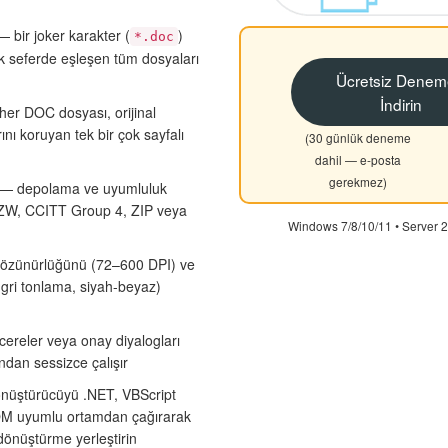
 bir joker karakter (
)
*.doc
ek seferde eşleşen tüm dosyaları
Ücretsiz Denem
İndirin
er DOC dosyası, orijinal
ını koruyan tek bir çok sayfalı
(30 günlük deneme
dahil — e-posta
gerekmez)
— depolama ve uyumluluk
 LZW, CCITT Group 4, ZIP veya
Windows 7/8/10/11 • Server
çözünürlüğünü (72–600 DPI) ve
 gri tonlama, siyah-beyaz)
cereler veya onay diyalogları
ndan sessizce çalışır
üştürücüyü .NET, VBScript
OM uyumlu ortamdan çağırarak
önüştürme yerleştirin