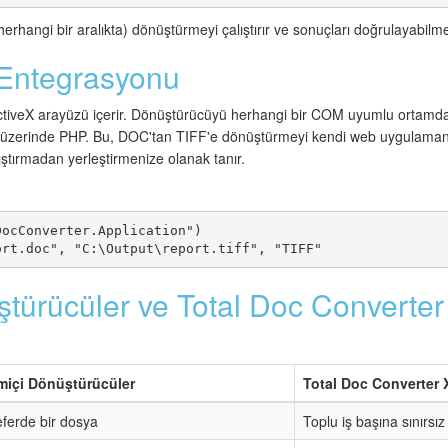
herhangi bir aralıkta) dönüştürmeyi çalıştırır ve sonuçları doğrulayabilme
 Entegrasyonu
ctiveX arayüzü içerir. Dönüştürücüyü herhangi bir COM uyumlu ortamdan
zerinde PHP. Bu, DOC'tan TIFF'e dönüştürmeyi kendi web uygulamanı
alıştırmadan yerleştirmenize olanak tanır.
ocConverter.Application")

türücüler ve Total Doc Converter
miçi Dönüştürücüler
Total Doc Converter 
eferde bir dosya
Toplu iş başına sınırsı