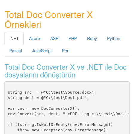
Total Doc Converter X
Örnekleri
.NET
Azure
ASP
PHP
Ruby
Python
Pascal
JavaScript
Perl
Total Doc Converter X ve .NET ile Doc
dosyalarını dönüştürün
string src  = @"C:\test\Source.docx";

string dest = @"C:\test\Dest.pdf";

var cnv = new DocConverterX();

cnv.Convert(src, dest, "-cPDF -log c:\\test\\Doc.log"
if (!string.IsNullOrEmpty(cnv.ErrorMessage))
