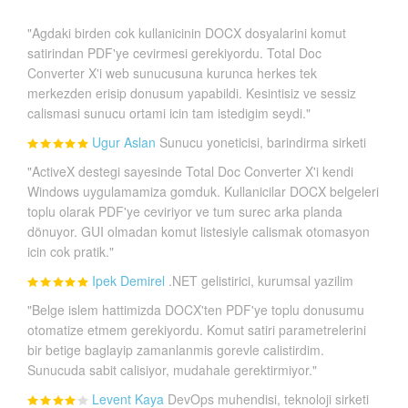
"Agdaki birden cok kullanicinin DOCX dosyalarini komut
satirindan PDF'ye cevirmesi gerekiyordu. Total Doc
Converter X'i web sunucusuna kurunca herkes tek
merkezden erisip donusum yapabildi. Kesintisiz ve sessiz
calismasi sunucu ortami icin tam istedigim seydi."
Ugur Aslan
Sunucu yoneticisi, barindirma sirketi
"ActiveX destegi sayesinde Total Doc Converter X'i kendi
Windows uygulamamiza gomduk. Kullanicilar DOCX belgeleri
toplu olarak PDF'ye ceviriyor ve tum surec arka planda
dönuyor. GUI olmadan komut listesiyle calismak otomasyon
icin cok pratik."
Ipek Demirel
.NET gelistirici, kurumsal yazilim
"Belge islem hattimizda DOCX'ten PDF'ye toplu donusumu
otomatize etmem gerekiyordu. Komut satiri parametrelerini
bir betige baglayip zamanlanmis gorevle calistirdim.
Sunucuda sabit calisiyor, mudahale gerektirmiyor."
Levent Kaya
DevOps muhendisi, teknoloji sirketi