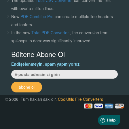
The updated
Total CSV Converter
can convert the files
with over a million lines.
New
PDF Combine Pro
can create multiple line headers
and footers.
In the new
Total PDF Converter
, the conversion from
xps\oxps to docx was significantly improved.
Bültene Abone Ol
Endişelenmeyin, spam yapmıyoruz.
abone ol
© 2026. Tüm hakları saklıdır.
CoolUtils File Converters