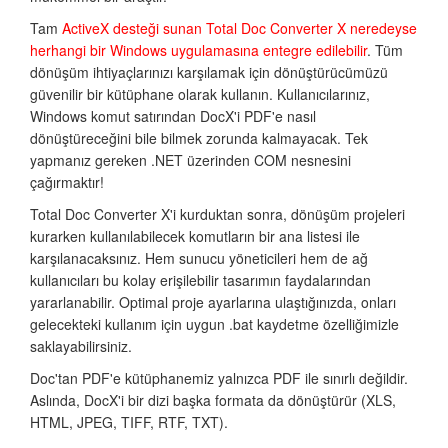
Tam
ActiveX desteği sunan Total Doc Converter X neredeyse
herhangi bir Windows uygulamasına entegre edilebilir
. Tüm
dönüşüm ihtiyaçlarınızı karşılamak için dönüştürücümüzü
güvenilir bir kütüphane olarak kullanın. Kullanıcılarınız,
Windows komut satırından DocX'i PDF'e nasıl
dönüştüreceğini bile bilmek zorunda kalmayacak. Tek
yapmanız gereken .NET üzerinden COM nesnesini
çağırmaktır!
Total Doc Converter X'i kurduktan sonra, dönüşüm projeleri
kurarken kullanılabilecek komutların bir ana listesi ile
karşılanacaksınız. Hem sunucu yöneticileri hem de ağ
kullanıcıları bu kolay erişilebilir tasarımın faydalarından
yararlanabilir. Optimal proje ayarlarına ulaştığınızda, onları
gelecekteki kullanım için uygun .bat kaydetme özelliğimizle
saklayabilirsiniz.
Doc'tan PDF'e kütüphanemiz yalnızca PDF ile sınırlı değildir.
Aslında, DocX'i bir dizi başka formata da dönüştürür (XLS,
HTML, JPEG, TIFF, RTF, TXT).