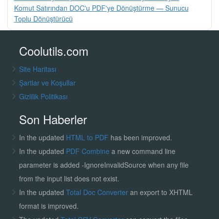
Komut Satırından DOC'u PDF'ye Dönüştürme — Sunucu
Toplu Dönüştürücü
Coolutils.com
Site Haritası
Şartlar ve Koşullar
Gizlilik Politikası
Son Haberler
In the updated
HTML to PDF
has been improved.
In the updated
PDF Combine
a new command line
parameter is added -IgnoreInvalidSource when any file
from the input list does not exist.
In the updated
Total Doc Converter
an export to XHTML
format is improved.