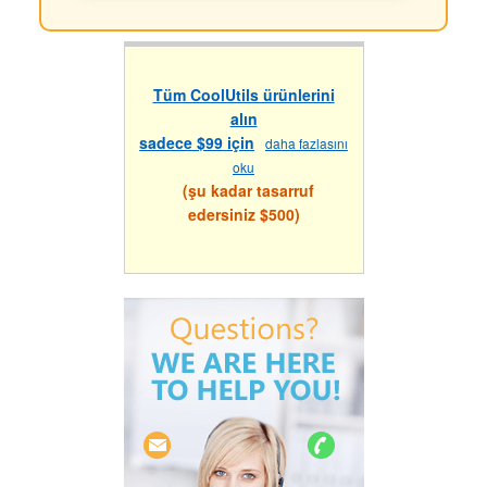
Tüm CoolUtils ürünlerini
alın
sadece $99 için
daha fazlasını
oku
(şu kadar tasarruf
edersiniz $500)