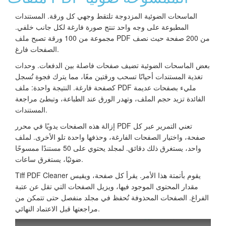
الماسحات الضوئية المزدوجة تلتقط وجهي كل ورقة. المستندات
المطبوعة على وجه واحد تنتج صورة فارغة لكل جانب خلفي.
مجموعة من 100 ورقة تصبح ملف PDF من 200 صفحة حيث نصف
الصفحات فارغ.
بعض الماسحات الضوئية تضيف صفحات فاصلة بين الدفعات. وحدات
تغذية المستندات أحيانًا تسحب ورقتين معًا، مما يترك فجوة تُسجل
كصفحة فارغة. النتيجة واحدة: ملف PDF مليء بصفحات عديمة
الفائدة تزيد حجم الملف، وتهدر الورق عند الطباعة، وتبطئ مراجعة
المستندات.
إزالة هذه الصفحات يدويًا في محرر PDF تعني التمرير عبر كل
صفحة، واختيار الصفحات الفارغة، وحذفها واحدة تلو الأخرى. لملف
واحد، يستغرق ذلك دقائق. لمجلد يحتوي على 50 مستندًا ممسوحًا
ضوئيًا، يستغرق ساعات.
Tiff PDF Cleaner يقوم بأتمتة هذا الأمر. يقرأ كل صفحة، ويقيس
مقدار المحتوى الموجود فيها، ويزيل الصفحات التي تقل عن عتبة
الفراغ. الصفحات المحذوفة تُحفظ في مجلد منفصل حتى تتمكن من
مراجعتها قبل الاعتماد النهائي.