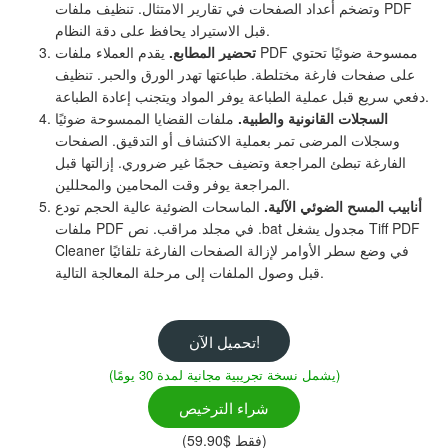
وتضخم أعداد الصفحات في تقارير الامتثال. تنظيف ملفات PDF
قبل الاستيراد يحافظ على دقة النظام.
تحضير المطابع.
يقدم العملاء ملفات PDF ممسوحة ضوئيًا تحتوي
على صفحات فارغة مختلطة. طباعتها تهدر الورق والحبر. تنظيف
دفعي سريع قبل عملية الطباعة يوفر المواد ويتجنب إعادة الطباعة.
السجلات القانونية والطبية.
ملفات القضايا الممسوحة ضوئيًا
وسجلات المرضى تمر بعملية الاكتشاف أو التدقيق. الصفحات
الفارغة تبطئ المراجعة وتضيف حجمًا غير ضروري. إزالتها قبل
المراجعة يوفر وقت المحامين والمحللين.
أنابيب المسح الضوئي الآلية.
الماسحات الضوئية عالية الحجم تودع
ملفات PDF في مجلد مراقب. نص .bat مجدول يشغل Tiff PDF
Cleaner في وضع سطر الأوامر لإزالة الصفحات الفارغة تلقائيًا
قبل وصول الملفات إلى مرحلة المعالجة التالية.
تحميل الآن!
(يشمل نسخة تجريبية مجانية لمدة 30 يومًا)
شراء الترخيص
(فقط $59.90)