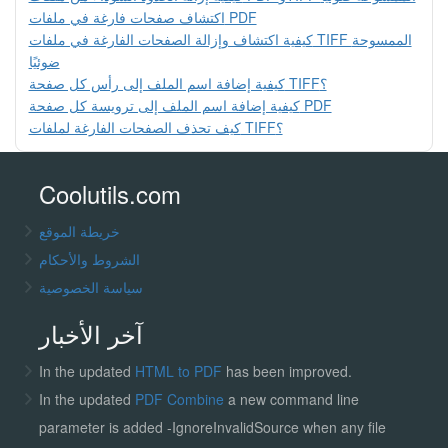
اكتشاف صفحات فارغة في ملفات PDF
كيفية اكتشاف وإزالة الصفحات الفارغة في ملفات TIFF الممسوحة
ضوئيًا
كيفية إضافة اسم الملف إلى رأس كل صفحة TIFF؟
كيفية إضافة اسم الملف إلى ترويسة كل صفحة PDF
كيف تحذف الصفحات الفارغة لملفات TIFF؟
Coolutils.com
خريطة الموقع
الشروط والأحكام
سياسة الخصوصية
آخر الأخبار
In the updated
HTML to PDF
has been improved.
In the updated
PDF Combine
a new command line
parameter is added -IgnoreInvalidSource when any file