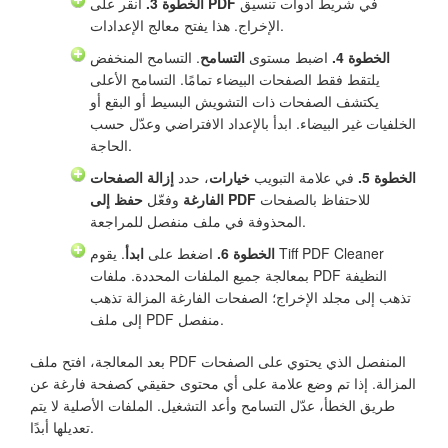
في شريط أدوات تنسيق
PDF
انقر على
الخطوة 3.
الإخراج. هذا يفتح معالج الإعدادات.
الخطوة 4.
اضبط مستوى
التسامح
. التسامح المنخفض
يلتقط فقط الصفحات البيضاء تمامًا. التسامح الأعلى
يكتشف الصفحات ذات التشويش البسيط أو البقع أو
الخلفيات غير البيضاء. ابدأ بالإعداد الافتراضي وعدّل حسب
الحاجة.
الخطوة 5.
في علامة التبويب
خيارات
، حدد
إزالة الصفحات
للاحتفاظ بالصفحات
حفظ إلى PDF
الفارغة
وفعّل
المحذوفة في ملف منفصل للمراجعة.
الخطوة 6.
اضغط على
ابدأ
. يقوم Tiff PDF Cleaner
بمعالجة جميع الملفات المحددة. ملفات PDF النظيفة
تذهب إلى مجلد الإخراج؛ الصفحات الفارغة المزالة تذهب
إلى ملف PDF منفصل.
بعد المعالجة، افتح ملف PDF المنفصل الذي يحتوي على الصفحات
المزالة. إذا تم وضع علامة على أي محتوى حقيقي كصفحة فارغة عن
طريق الخطأ، عدّل التسامح وأعد التشغيل. الملفات الأصلية لا يتم
تعديلها أبدًا.