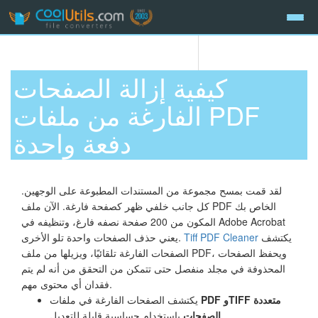
كيفية إزالة الصفحات
الفارغة من ملفات PDF
دفعة واحدة
لقد قمت بمسح مجموعة من المستندات المطبوعة على الوجهين.
كل جانب خلفي ظهر كصفحة فارغة. الآن ملف PDF الخاص بك
المكون من 200 صفحة نصفه فارغ، وتنظيفه في Adobe Acrobat
يكتشف
Tiff PDF Cleaner
يعني حذف الصفحات واحدة تلو الأخرى.
الصفحات الفارغة تلقائيًا، ويزيلها من ملف PDF، ويحفظ الصفحات
المحذوفة في مجلد منفصل حتى تتمكن من التحقق من أنه لم يتم
فقدان أي محتوى مهم.
PDF وTIFF متعددة
يكتشف الصفحات الفارغة في ملفات
الصفحات
باستخدام حساسية قابلة للتعديل