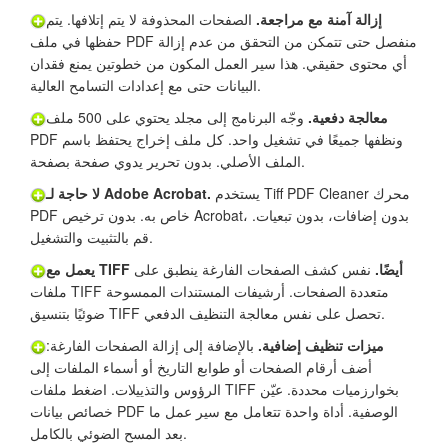
إزالة آمنة مع مراجعة.
الصفحات المحذوفة لا يتم إتلافها. يتم
حفظها في ملف PDF منفصل حتى تتمكن من التحقق من عدم إزالة
أي محتوى حقيقي. هذا سير العمل المكون من خطوتين يمنع فقدان
البيانات حتى مع إعدادات التسامح العالية.
معالجة دفعية.
وجّه البرنامج إلى مجلد يحتوي على 500 ملف
PDF ونظفها جميعًا في تشغيل واحد. كل ملف إخراج يحتفظ باسم
الملف الأصلي. بدون تحرير يدوي صفحة بصفحة.
يستخدم Tiff PDF Cleaner محرك
لا حاجة لـ Adobe Acrobat.
PDF خاص به. بدون ترخيص Acrobat، بدون إضافات، بدون تبعيات.
قم بالتثبيت والتشغيل.
يعمل مع TIFF أيضًا.
نفس كشف الصفحات الفارغة ينطبق على
ملفات TIFF متعددة الصفحات. أرشيفات المستندات الممسوحة
ضوئيًا بتنسيق TIFF تحصل على نفس معالجة التنظيف الدفعي.
ميزات تنظيف إضافية.
بالإضافة إلى إزالة الصفحات الفارغة:
أضف أرقام الصفحات أو طوابع التاريخ أو أسماء الملفات إلى
الرؤوس والتذييلات. اضغط ملفات TIFF بخوارزميات محددة. عيّن
خصائص بيانات PDF الوصفية. أداة واحدة تتعامل مع سير عمل ما
بعد المسح الضوئي بالكامل.