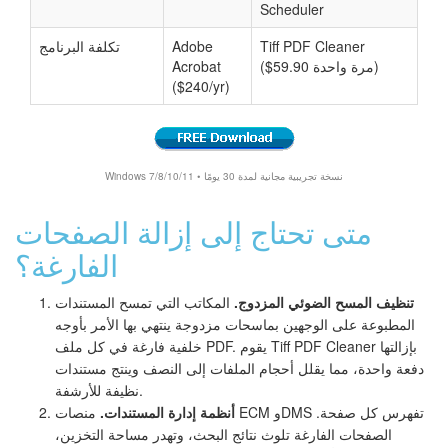
Scheduler
Tiff PDF Cleaner
Adobe
تكلفة البرنامج
($59.90 مرة واحدة)
Acrobat
($240/yr)
Windows 7/8/10/11 • نسخة تجريبية مجانية لمدة 30 يومًا
متى تحتاج إلى إزالة الصفحات
الفارغة؟
تنظيف المسح الضوئي المزدوج.
المكاتب التي تمسح المستندات
المطبوعة على الوجهين بماسحات مزدوجة ينتهي بها الأمر بأوجه
خلفية فارغة في كل ملف PDF. يقوم Tiff PDF Cleaner بإزالتها
دفعة واحدة، مما يقلل أحجام الملفات إلى النصف وينتج مستندات
نظيفة للأرشفة.
أنظمة إدارة المستندات.
منصات ECM وDMS تفهرس كل صفحة.
الصفحات الفارغة تلوث نتائج البحث، وتهدر مساحة التخزين،