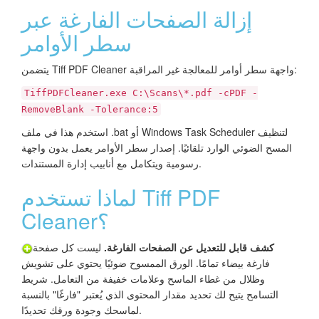
إزالة الصفحات الفارغة عبر
سطر الأوامر
يتضمن Tiff PDF Cleaner واجهة سطر أوامر للمعالجة غير المراقبة:
TiffPDFCleaner.exe C:\Scans\*.pdf -cPDF -
RemoveBlank -Tolerance:5
استخدم هذا في ملف .bat أو Windows Task Scheduler لتنظيف
المسح الضوئي الوارد تلقائيًا. إصدار سطر الأوامر يعمل بدون واجهة
رسومية ويتكامل مع أنابيب إدارة المستندات.
لماذا تستخدم Tiff PDF
Cleaner؟
كشف قابل للتعديل عن الصفحات الفارغة.
ليست كل صفحة
فارغة بيضاء تمامًا. الورق الممسوح ضوئيًا يحتوي على تشويش
وظلال من غطاء الماسح وعلامات خفيفة من التعامل. شريط
التسامح يتيح لك تحديد مقدار المحتوى الذي يُعتبر "فارغًا" بالنسبة
لماسحك وجودة ورقك تحديدًا.