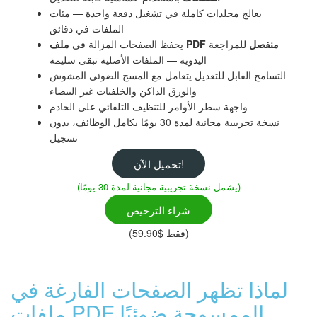
يعالج مجلدات كاملة في تشغيل دفعة واحدة — مئات
الملفات في دقائق
ملف PDF منفصل
للمراجعة
يحفظ الصفحات المزالة في
اليدوية — الملفات الأصلية تبقى سليمة
التسامح القابل للتعديل يتعامل مع المسح الضوئي المشوش
والورق الداكن والخلفيات غير البيضاء
واجهة سطر الأوامر للتنظيف التلقائي على الخادم
نسخة تجريبية مجانية لمدة 30 يومًا بكامل الوظائف، بدون
تسجيل
تحميل الآن!
(يشمل نسخة تجريبية مجانية لمدة 30 يومًا)
شراء الترخيص
(فقط $59.90)
لماذا تظهر الصفحات الفارغة في
ملفات PDF الممسوحة ضوئيًا