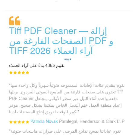
Tiff PDF Cleaner — إزالة
الصفحات الفارغة من PDF و
TIFF آراء العملاء 2026
قيمه
تقييم 4.8/5 بناءً على آراء العملاء
"نقوم بتقديم مئات الإفادات الممسوحة ضوئياً شهرياً وكل واحدة منها
تحتوي على صفحات فارغة من الماسح الضوئي المزدوج. يزيلها Tiff
PDF Cleaner دفعة واحدة أثناء الليل عبر سطر الأوامر. يتجاهل
إعداد منطقة العمل ختم التذييل الخاص بمكتبنا بشكل صحيح. موفر
كبير للوقت لفريق إنتاج المستندات لدينا."
Patricia Novak
Paralegal, Henderson & Clark LLP
"تقوم عياداتنا بمسح نماذج المرضى على طرازات ماسحات ضوئية