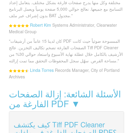
مختلفة وكل منها يدرج صفحات فارغة بشكل مختلف. يتعامل إعداد
التسامح مع جميعها. نعالج حوالي 5,000 صفحة يومياً ويعمل البرنامج
بدون إشراف عبر ملف BAT مجدول."
Robert Kim
Systems Administrator, Clearwater
Medical Group
"كان لدينا 15 عاماً من أرشيفات PDF الممسوحة ضوئياً حيث كانت
الصفحات الفارغة تضخم تكاليف التخزين. عالج Tiff PDF Cleaner
الأرشيف بالكامل خلال عطلة نهاية الأسبوع واستعاد حوالي 30% من
مساحة القرص. سهّل سجل المحفوظات التحقق مما تمت إزالته."
Linda Torres
Records Manager, City of Portland
Archives
الأسئلة الشائعة: إزالة الصفحات
الفارغة من PDF ▼
كيف يكتشف Tiff PDF Cleaner
الصفحات الفارغة في ملفات PDF؟