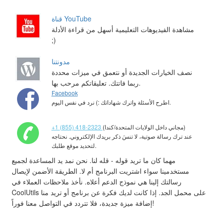
قناة YouTube
مشاهدة الفيديوهات التعليمية أسهل من قراءة الأدلة
;)
مدونتنا
نصف الخيارات الجديدة أو نتعمق في ميزات محددة
ربما فاتتك. تعليقاتكم مرحب بها.
Facebook
اطرح الأسئلة واترك شهاداتك :) نرد في نفس اليوم.
(مجاني داخل الولايات المتحدة/كندا)
+1 (855) 418-2323
عند ترك رسالة صوتية، لا تنسَ ذكر بريدك الإلكتروني. نحتاجه
لتحديد موقع طلبك.
مهما كان ما تريد قوله - قله لنا. نحن نمد يد المساعدة لجميع
مستخدمينا سواء اشتريت البرنامج أم لا. الطريقة الأضمن لإيصال
رسالتك إلينا هي نموذج الدعم أعلاه. نأخذ ملاحظات العملاء في
CoolUtils على محمل الجد. إذا كانت لديك فكرة عن برنامج أو تريد منا
إضافة ميزة جديدة، فلا تتردد في التواصل معنا فوراً!