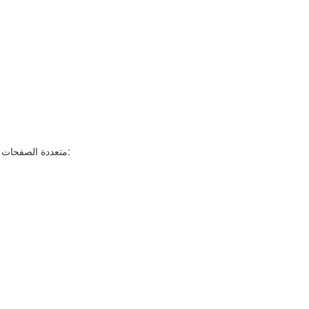
JPEG هي الصيغة المستهدفة الأكثر شيوعًا، لكن Tiff Paging يمكنه تقسيم ملفات TIFF متعددة الصفحات إلى صيغ صور أخرى أيضًا: