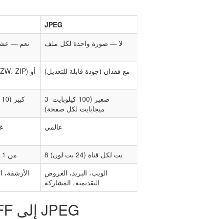
JPEG
لا — صورة واحدة لكل ملف
نعم — عش
مع فقدان (جودة قابلة للتعديل)
صغير (100 كيلوبايت–3
ميجابايت لكل صفحة)
عالمي
غ
8 بت لكل قناة (24 بت لون)
من 1 بت إلى 48 بت
الويب، البريد، العروض
الأرشفة، ا
التقديمية، المشاركة