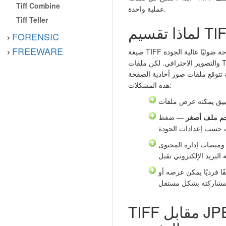
Tiff Combine
عملية واحدة.
Tiff Teller
FORENSIC
FREEWARE
صيغة TIFF هي الصيغة المعيارية للمستندات الممسوحة ضوئيًا عالية الجودة
والتصوير الاحترافي. لكن ملفات TIFF متعددة الصفحات يصعب مشاركتها أو عرضها
ع ملفات صور أحادية الصفحة. JPEG يحل
هذه المشكلات:
م ملف أصغر
— ضغط JPEG يقلّص صفحة TIFF بحجم 50 ميجابايت
 ومنصات إدارة المحتوى
 فرديًا يمكن عرضه أو
TIFF مقابل JPEG: الاختلافات