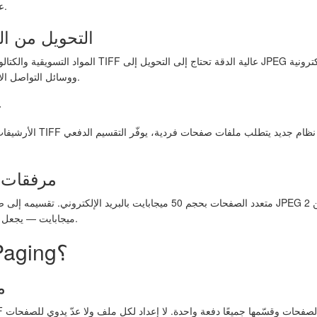
على أي جهاز بدون برامج متخصصة.
3. التحويل من 
المواد التسويقية والكتالوجات والكتيبات المحفوظة كملفات 
ووسائل التواصل الاجتماعي وحملات البريد الإلكتروني.
4
الأرشيفات القديمة تحتوي على 
5. مرفقات
ميجابايت — يجعل المحتوى قابلاً للمشاركة عبر البريد.
لماذا تختار Tiff Paging؟
م