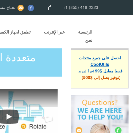
+1 (855) 418-2323
تحتاج مسا
الرئيسية
عبر الإنترنت
تطبيق لجهاز الكمبي
نحن
احصل على جميع منتجات
CoolUtils
فقط مقابل $99
اقرأ المزيد
(توفير يصل إلى $500)
تقسيم TIFF إلى JPEG باستخدام Tiff Paging