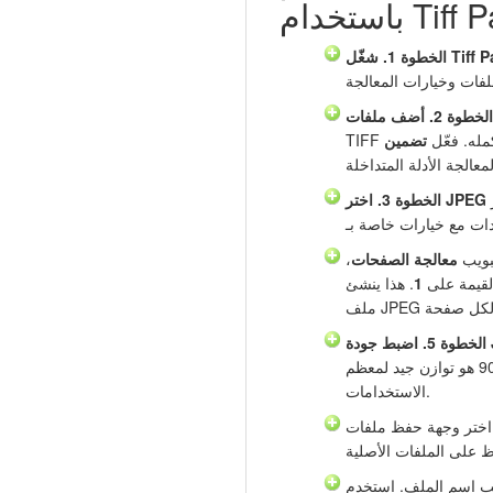
Tiff Pagin
 Tiff Paging.
كمله. فعّل
تضمين
بويب
معالجة الصفحات
،
قيمة على
1
. هذا ينشئ
JP.
الأعلى تنتج صورًا أفضل لكن بحجم أكبر. 85–90 هو توازن جيد لمعظم
الاستخدامات.
ختر وجهة حفظ ملفات JPEG. احفظ في
ب اسم الملف. استخدم