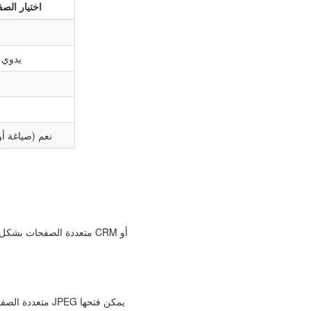
اختيار الص
يدوي 
نعم (صياغة أو