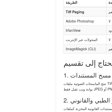
دة
الطريقة
عم
Tiff Paging
لا
Adobe Photoshop
د
IrfanView
لا
المحولات عبر الإنترنت
عم
ImageMagick (CLI)
ل مسح المستندات
تنتج الماسحات الضوئية ملفات TIFF متعددة الصفحات بشكل افتراضي. عندما يجب رفع الصفحات الممسوحة إلى نظام إدارة مستندات أو CRM أو
ير الطبي والقانوني
ات TIFF متعددة الصفحات تحتاج إلى المشاركة مع أطراف خارجية. ملفات JPEG يمكن فتحها