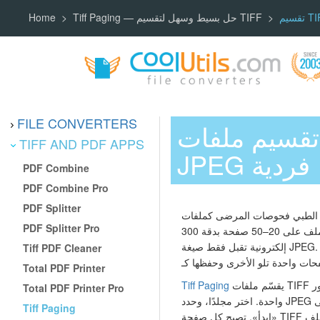
Tiff Paging — حل بسيط وسهل لتقسيم TIFF
Home
FILE CONVERTERS
فات TIFF متعددة الصفحات إلى صور
TIFF AND PDF APPS
JPEG فردية
PDF Combine
PDF Combine Pro
PDF Splitter
حوصات المرضى كملفات TIFF متعددة الصفحات —
PDF Splitter Pro
يحتوي كل ملف على 20–50 صفحة بدقة 300 DPI. يجب رفع الصور إلى بوابة
إلكترونية تقبل فقط صيغة JPEG. فتح كل ملف TIFF في Photoshop وتصدير
Tiff PDF Cleaner
Total PDF Printer
يقسّم ملفات TIFF متعددة الصفحات إلى صور JPEG فردية دفعة
Tiff Paging
Total PDF Printer Pro
واحدة. اختر مجلدًا، وحدد JPEG كصيغة الإخراج، واضبط خيارات الجودة، وانقر على
Tiff Paging
«ابدأ». تصبح كل صفحة TIFF ملف JPEG منفصلًا — يتم معالجة مئات الملفات في