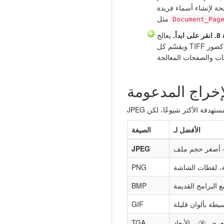
حة لإنشاء أسماء فريدة
مثل
Document_Pag
دأ.
يعالج Tiff Paging جميع الملفات المحددة،
ويقسّم كل TIFF إلى صفحات فردية، ويحفظها كصور JPEG. يعرض
إخراج المدعومة
الأفضل لـ
الصيغة
 — أصغر حجم ملف
JPEG
، لقطات الشاشة
PNG
البرامج القديمة
BMP
طة بألوان قليلة
GIF
عرض ثلاثي الأبعاد
TGA