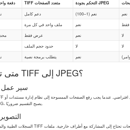
فحات
التحكم بجودة JPEG
TIFF متعدد الصفحات
دفعة واح
نعم
نعم (1–100)
دعم كامل
ن
فقط
نعم
ملف واحد في كل مرة
لا
نعم
عرض فقط
محدو
لا
لا
حدود حجم الملف
امر)
نعم
يتطلب برمجة نصية
ن
متى تحتاج إلى تقسيم TIFF إلى JPEG؟
1. سير عم
بوابة ويب تقبل فقط JPEG أو PNG، يصبح التقسيم ضروريًا.
2. التصو
السجلات الطبية والمستندات القانونية المخزنة كملف