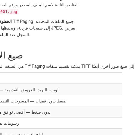
العناصر النائبة لاسم الملف المصدر ورقم الصف
.
e001.jpg
الخطوة 8. انقر على اب
السجل عدد الملفات والصفحات المعالجة.
صيغ ال
الويب، البريد، العروض التقديمية
ضغط بدون فقدان — المسوحات النصية
بدون ضغط — أقصى توافق مع 
رسومات بسي
إنتاج الفيديو وسير عمل ال