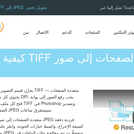
عدة؟ تصل إلينا عبر
تقسيم TIFF إلى JPEG: تحويل دفعي
وتر المكتبي
المنتجات
الدعم
الاتصال
من
كيفية تقسيم مل
يخزّن قسم التصوير الطبي ف
الصفحات واحدة تلو الأخرى وحفظها كـ JPEG سيستغرق ساعات.