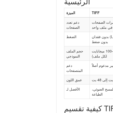
الرئيسية
TIFF
الميزة
رات الصفحات
دعم تعدد
في ملف واحد
الصفحات
بدون فقدان (LZW، ZIP) أو
الضغط
بدون ضغط
كبير (10–100 ميجابايت
حجم الملف
لكل ملف)
النموذجي
ير مدعوم أصلاً
دعم
المتصفحات
عمق اللون
لمسح الضوئي،
الأفضل لـ
الطباعة
كيفية تقسيم TIFF إلى JPEG