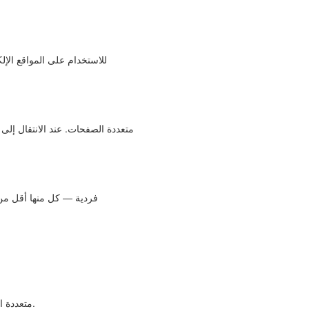
أضف مجلدًا كاملاً من ملفات TIFF متعددة الصفحات وقسّمها جميعًا دفعة واحدة. لا إعداد لكل ملف ولا عدّ يدوي للصفحات.