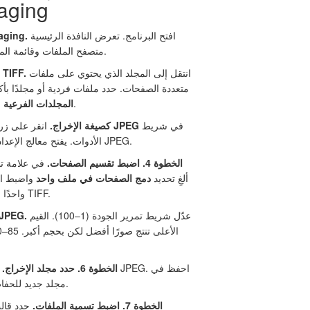
باستخدام g
افتح البرنامج. تعرض النافذة الرئيسية
الخطوة 1. شغّل
متصفح الملفات وقائمة الملفات وخيارات المعالجة.
انتقل إلى المجلد الذي يحتوي على ملفات
الخطوة 2. أضف ملفات TIFF.
TIFF متعددة الصفحات. حدد ملفات فردية أو مجلدًا بأ
لمعالجة الأدلة المتداخلة.
المجلدات الفرعية
في شريط
JPEG
انقر على زر
الخطوة 3. اختر JPEG كصيغة الإخراج.
الأدوات. يفتح معالج الإعدادات مع خيارات خاصة بـ JPEG.
الخطوة 4. اضبط تقسيم الصفحات.
في علامة ت
ألغِ تحديد
دمج الصفحات في ملف واحد
واضبط ال
ملف JPEG واحدًا لكل صفحة TIFF.
عدّل شريط تمرير الجودة (1–100). القيم
الخطوة 5. اضبط جودة EG
الخطوة 6. حدد مجلد الإخراج.
ا
مجلد جديد للحفاظ على الملفات الأصلية.
الخطوة 7. اضبط تسمية الملفات.
حدد قال