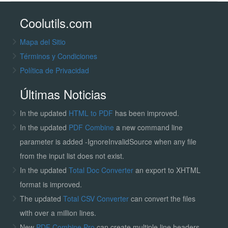
Coolutils.com
Mapa del Sitio
Términos y Condiciones
Política de Privacidad
Últimas Noticias
In the updated
HTML to PDF
has been improved.
In the updated
PDF Combine
a new command line
parameter is added -IgnoreInvalidSource when any file
from the input list does not exist.
In the updated
Total Doc Converter
an export to XHTML
format is improved.
The updated
Total CSV Converter
can convert the files
with over a million lines.
New
PDF Combine Pro
can create multiple line headers