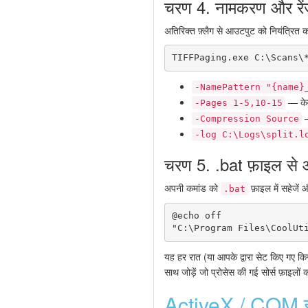
चरण 4. नामकरण और रेंज 
अतिरिक्त फ़्लैग से आउटपुट को नियंत्रित कर
TIFFPaging.exe C:\Scans\
-NamePattern "{name}
— केवल
-Pages 1-5,10-15
—
-Compression Source
-log C:\Logs\split.l
चरण 5. .bat फ़ाइल से ऑ
अपनी कमांड को
फ़ाइल में सहेजे
.bat
@echo off

यह हर रात (या आपके द्वारा सेट किए गए 
साथ जोड़ें जो प्रोसेस की गई सोर्स फ़ाइलों 
ActiveX / COM इं