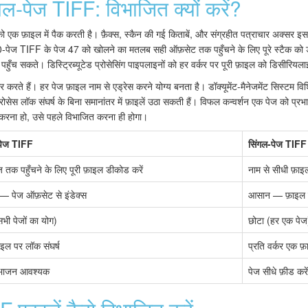
गल-पेज TIFF: विभाजित क्यों करें?
 एक फ़ाइल में पैक करती है। फ़ैक्स, स्कैन की गई किताबें, और संग्रहीत पत्राचार अक्सर इस रूप
ेज TIFF के पेज 47 को खोलने का मतलब सही ऑफ़सेट तक पहुँचने के लिए पूरे स्टैक को डीक
हुँच सकते। डिस्ट्रिब्यूटेड प्रोसेसिंग पाइपलाइनों को हर वर्कर पर पूरी फ़ाइल को डिसीरियल
 करते हैं। हर पेज फ़ाइल नाम से एड्रेस करने योग्य बनता है। डॉक्यूमेंट-मैनेजमेंट सिस्टम विश
ोसेस लॉक संघर्ष के बिना समानांतर में फ़ाइलें उठा सकती हैं। विफल कन्वर्शन एक पेज को प्रभा
ेश करना हो, उसे पहले विभाजित करना ही होगा।
-पेज TIFF
सिंगल-पेज TIFF
 तक पहुँचने के लिए पूरी फ़ाइल डीकोड करें
नाम से सीधी फ़ा
— पेज ऑफ़सेट से इंडेक्स
आसान — फ़ाइल ना
सभी पेजों का योग)
छोटा (हर एक पेज
इल पर लॉक संघर्ष
प्रति वर्कर एक फ़
-विभाजन आवश्यक
पेज सीधे फ़ीड करें