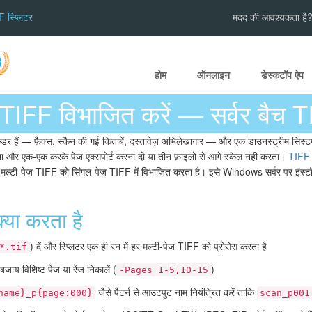
 स्प्लिटर
मदद की आवश्यकता है? ह
होम
ऑनलाइन
डेस्कटॉप ऐप
TIFF विभाजित करें — सर्वर बैच TI
्डर हैं — फ़ैक्स, स्कैन की गई किताबें, दस्तावेज़ अभिलेखागार — और एक डाउनस्ट्रीम सिस्
ा और एक-एक करके पेज एक्सपोर्ट करना दो या तीन फ़ाइलों से आगे स्केल नहीं करता।
TIFF
ल्टी-पेज TIFF को सिंगल-पेज TIFF में विभाजित करता है। इसे Windows सर्वर पर इंस्टॉल क
या करता है
) दें और स्प्लिटर एक ही रन में हर मल्टी-पेज TIFF को प्रोसेस करता है
*.tif
ाय विशिष्ट पेज या रेंज निकालें (
)
-Pages 1-5,10-15
जैसे पैटर्न से आउटपुट नाम नियंत्रित करें ताकि
name}_p{page:000}
scan_p001