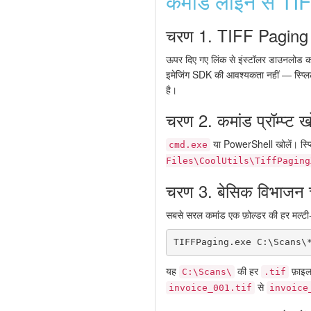
कमांड लाइन से TIFF
चरण 1. TIFF Paging X 
ऊपर दिए गए लिंक से इंस्टॉलर डाउनलोड क
इमेजिंग SDK की आवश्यकता नहीं — स्प्
है।
चरण 2. कमांड प्रॉम्प्ट खो
या PowerShell खोलें। स्प्ल
cmd.exe
Files\CoolUtils\TiffPaging
चरण 3. बेसिक विभाजन 
सबसे सरल कमांड एक फ़ोल्डर की हर मल्टी
TIFFPaging.exe C:\Scans\
यह
की हर
फ़ाइल
C:\Scans\
.tif
से
invoice_001.tif
invoice