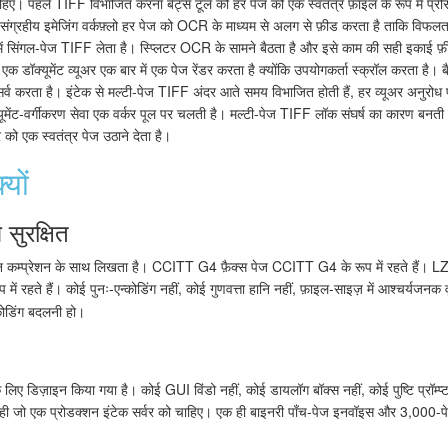
 चाहिए। पहले TIFF विभाजित करना बेट्स टूल को हर पेज को एक स्वतंत्र फ़ाइल के रूप में प्रो
ंग्रहीय इमेजिंग वर्कफ़्लो हर पेज को OCR के माध्यम से अलग से फ़ीड करता है ताकि विफलता
 सिंगल-पेज TIFF लेता है। स्प्लिटर OCR के सामने बैठता है और इसे काम की सही इकाई फ
एक डॉक्यूमेंट व्यूअर एक बार में एक पेज रेंडर करता है क्योंकि उपयोगकर्ता स्क्रॉल करता ह
पर सर्व करता है। इंटेक से मल्टी-पेज TIFF अंदर आते समय विभाजित होती हैं, हर व्यूअर अनुरोध
ूमेंट-वर्गीकरण सेवा एक वर्कर पूल पर चलती है। मल्टी-पेज TIFF लॉक संघर्ष का कारण बनती है
को एक स्वतंत्र पेज उठाने देता है।
यों
 सुरक्षित
ान कम्प्रेशन के साथ लिखता है। CCITT G4 फ़ैक्स पेज CCITT G4 के रूप में रहते हैं। LZW
रहते हैं। कोई पुनः-एन्कोडिंग नहीं, कोई गुणवत्ता हानि नहीं, फ़ाइल-साइज़ में आश्चर्यजनक 
कोडिंग बदलनी हो।
 डिज़ाइन किया गया है। कोई GUI विंडो नहीं, कोई डायलॉग बॉक्स नहीं, कोई पुष्टि प्रॉम्प्ट
वही जो एक प्रोडक्शन इंटेक सर्वर को चाहिए। एक ही बाइनरी पाँच-पेज इनवॉइस और 3,000-पेज