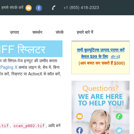
मसे संपर्क करें
+1 (855) 418-2323
उत्पाद
समर्थन
संपर्क
हमारे बारे में
FF स्प्लिटर
सभी कूल्युटिल्स उत्पाद प्राप्त करें
केवल $99 के लिए
और पढ़ें
टम जो सिंगल-पेज इनपुट की उम्मीद करता
(आप बचत कर सकते हैं $500)
 Paging X
कमांड लाइन से, बैच में, बिना
रें, स्क्रिप्ट या ActiveX से कॉल करें,
,
, आदि बनें
.tif
scan_p002.tif