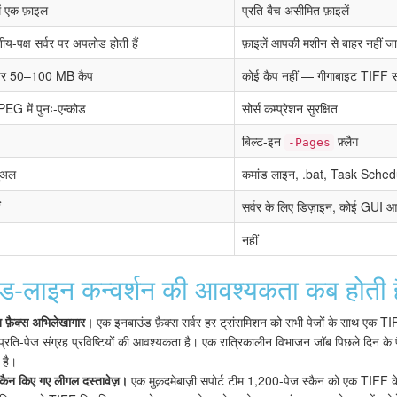
ें एक फ़ाइल
प्रति बैच असीमित फ़ाइलें
ृतीय-पक्ष सर्वर पर अपलोड होती हैं
फ़ाइलें आपकी मशीन से बाहर नहीं जा
पर 50–100 MB कैप
कोई कैप नहीं — गीगाबाइट TIFF स
EG में पुनः-एन्कोड
सोर्स कम्प्रेशन सुरक्षित
बिल्ट-इन
फ़्लैग
-Pages
नुअल
कमांड लाइन, .bat, Task Sched
सर्वर के लिए डिज़ाइन, कोई GUI आ
नहीं
ड-लाइन कन्वर्शन की आवश्यकता कब होती ह
ीत फ़ैक्स अभिलेखागार।
एक इनबाउंड फ़ैक्स सर्वर हर ट्रांसमिशन को सभी पेजों के साथ एक TIF
 प्रति-पेज संग्रह प्रविष्टियों की आवश्यकता है। एक रात्रिकालीन विभाजन जॉब पिछले दिन के 
 है।
स्कैन किए गए लीगल दस्तावेज़।
एक मुक़दमेबाज़ी सपोर्ट टीम 1,200-पेज स्कैन को एक TIFF के 