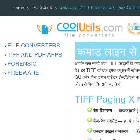
Home
टिफ़ पेजिंग X
कमांड लाइन से TIFF विभाजित करें - सर्वर बैच TIFF
FILE CONVERTERS
कमांड लाइन से 
TIFF AND PDF APPS
FORENSIC
आपके पास मल्टी-पेज TIFF फ़ाइलों के फ़ोल
है। हर TIFF को एक इमेज व्यूअर में खोलन
FREEWARE
GUI और बिना इमेज-एडिटर इंस्टॉलेशन के म
और इसे बिना निगरानी चलने दें।
TIFF Paging X क्
बैच विभाजन
— वाइल्डकार्ड (
पेज-रेंज सबसेट
— हर पेज के बज
कस्टम फ़ाइल नामकरण
—
{