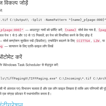
विकल्प जोड़ें
ें:
*.tif C:\Output\ -Split -NamePattern "{name}_p{page:000}
— आउटपुट नामों को फ़ॉर्मेट करें;
सोर्स बेस नाम है,
_p{page:000}"
{name}
{pag
 पेज 1 से 5 और 10 से 15 निकालें; हर पेज को विभाजित करने के लिए छोड़ दें
 सोर्स कम्प्रेशन सुरक्षित रखें (डिफ़ॉल्ट); एन्कोडिंग बदलने के लिए
,
, या
CCITTG4
LZW
— सत्यापन के लिए प्रति-फ़ाइल लॉग लिखें
og
टोमेट करें
ं और Windows Task Scheduler से शेड्यूल करें:
किसी भी अंतराल पर) विभाजन चलाता है और एक लॉग फ़ाइल लिखता है ताकि आप परिणामों की पु
को एक संग्रह फ़ोल्डर में स्थानांतरित करता है।
टीग्रेशन