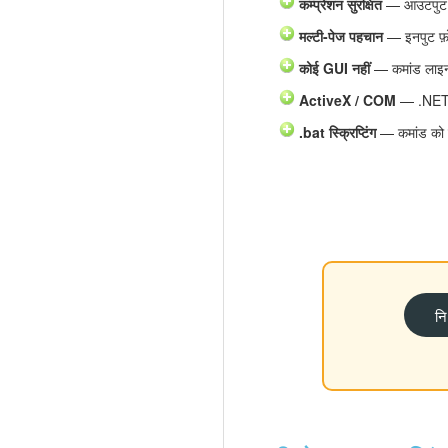
कम्प्रेशन सुरक्षित
— आउटपुट पे
मल्टी-पेज पहचान
— इनपुट फ़ोल
कोई GUI नहीं
— कमांड लाइन स
ActiveX / COM
— .NET, V
.bat स्क्रिप्टिंग
— कमांड को ब
नि