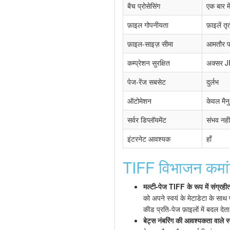
बैच प्रोसेसिंग
एक बार म
फ़ाइल गोपनीयता
फ़ाइलें त
फ़ाइल-साइज़ सीमा
आमतौर 
कम्प्रेशन सुरक्षित
अक्सर JP
पेज-रेंज सबसेट
दुर्लभ
ऑटोमेशन
केवल मै
सर्वर डिप्लॉयमेंट
संभव नहीं
इंटरनेट आवश्यक
हाँ
TIFF विभाजन कमां
मल्टी-पेज TIFF के रूप में संग्रह
को अपने स्वयं के मेटाडेटा के साथ
कीड प्रति-पेज फ़ाइलों में बदल देता
बेट्स नंबरिंग की आवश्यकता वाले 