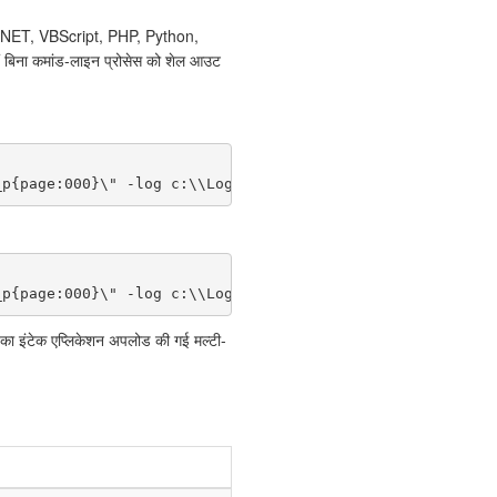
 — .NET, VBScript, PHP, Python,
हैं बिना कमांड-लाइन प्रोसेस को शेल आउट
_p{page:000}\" -log c:\\Logs\\split.log");
_p{page:000}\" -log c:\\Logs\\split.log");
इंटेक एप्लिकेशन अपलोड की गई मल्टी-