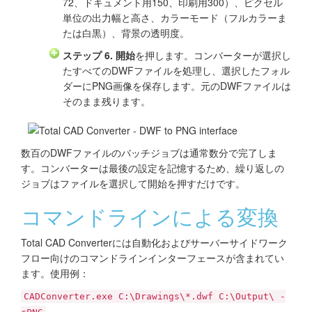
72、ドキュメント用150、印刷用300）、ピクセル
単位の出力幅と高さ、カラーモード（フルカラーま
たは白黒）、背景の透明度。
ステップ 6.
開始
を押します。コンバーターが選択し
たすべてのDWFファイルを処理し、選択したフォル
ダーにPNG画像を保存します。元のDWFファイルは
そのまま残ります。
数百のDWFファイルのバッチジョブは通常数分で完了しま
す。コンバーターは最後の設定を記憶するため、繰り返しの
ジョブはファイルを選択して開始を押すだけです。
コマンドラインによる変換
Total CAD Converterには自動化およびサーバーサイドワーク
フロー向けのコマンドラインインターフェースが含まれてい
ます。使用例：
CADConverter.exe C:\Drawings\*.dwf C:\Output\ -