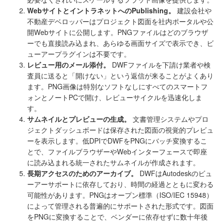
WebサイトとイントラネットへのPublishing。
建設会社や
不動産デベロッパーはプロジェクト図面を社内ポータルや公
開Webサイトに公開します。PNGファイルはどのブラウザ
ーでも直接読み込まれ、あらゆる画面サイズで表示でき、ビ
ューアープラグインは不要です。
レビュー用のメール添付。
DWFファイルを下請け業者や検
査員に送ると「開けない」という返信が来ることがよくあり
ます。PNG画像は特別なソフトなしにすべてのスマートフ
ォンとノートPCで開け、レビューサイクルを迅速化しま
す。
サムネイルとプレビューの生成。
文書管理システムやプロ
ジェクトダッシュボードは保存された図面の視覚的プレビュ
ーを表示します。低DPIでDWFをPNGにバッチ変換するこ
とで、ファイルブラウザーやWebインターフェースで即座
に読み込まれる統一されたサムネイルが作成されます。
長期アクセスのためのアーカイブ。
DWFはAutodeskのビュ
ーアーサポートに依存しており、時間の経過とともに変わる
可能性があります。PNGはオープン標準（ISO/IEC 15948）
によって管理される普遍的にサポートされた形式です。図面
をPNGに変換することで、ベンダーに依存せずに数十年後