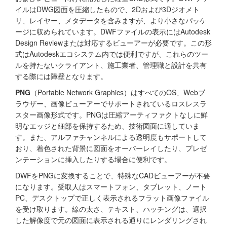
イルはDWG図面を圧縮したもので、2Dおよび3Dジオメト
リ、レイヤー、メタデータを含みますが、より小さなパッケ
ージに収められています。DWFファイルの表示にはAutodesk
Design Reviewまたは対応するビューアーが必要です。この形
式はAutodeskエコシステム内では便利ですが、これらのツー
ルを持たないクライアント、施工業者、管理職と設計を共有
する際には障壁となります。
PNG
（Portable Network Graphics）はすべてのOS、Webブ
ラウザー、画像ビューアーでサポートされているロスレスラ
スター画像形式です。PNGは圧縮アーティファクトなしに鮮
明なエッジと細部を保持するため、技術図面に適していま
す。また、アルファチャンネルによる透明度もサポートして
おり、着色された背景に図面をオーバーレイしたり、プレゼ
ンテーションに挿入したりする場合に便利です。
DWFをPNGに変換することで、特殊なCADビューアーが不要
になります。受取人はスマートフォン、タブレット、ノート
PC、デスクトップで正しく表示されるフラット画像ファイル
を受け取ります。線の太さ、テキスト、ハッチングは、選択
した解像度で元の図面に表示される通りにレンダリングされ