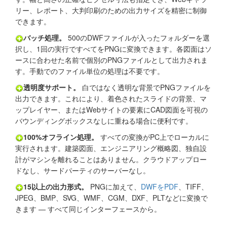
リー、レポート、大判印刷のための出力サイズを精密に制御
できます。
バッチ処理。
500のDWFファイルが入ったフォルダーを選
択し、1回の実行ですべてをPNGに変換できます。各図面はソ
ースに合わせた名前で個別のPNGファイルとして出力されま
す。手動でのファイル単位の処理は不要です。
透明度サポート。
白ではなく透明な背景でPNGファイルを
出力できます。これにより、着色されたスライドの背景、マ
ップレイヤー、またはWebサイトの要素にCAD図面を可視の
バウンディングボックスなしに重ねる場合に便利です。
100%オフライン処理。
すべての変換がPC上でローカルに
実行されます。建築図面、エンジニアリング概略図、独自設
計がマシンを離れることはありません。クラウドアップロー
ドなし、サードパーティのサーバーなし。
15以上の出力形式。
PNGに加えて、
DWFをPDF
、TIFF、
JPEG、BMP、SVG、WMF、CGM、DXF、PLTなどに変換で
きます — すべて同じインターフェースから。