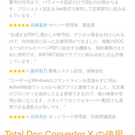
番号の付与まで、パラメータ指定だけで済むのが助かりま
す。プロジェクト設定を.bat形式で保存して定期実行に組み込
んでいます。"
高橋直樹
サーバー管理者、製造業
"生成するPDFに透かしや暗号化、デジタル署名を付けられる
ので、社内規定に沿った文書管理ができました。複数のDOC
を1つのマルチページPDFに結合する機能も、契約書類のまと
めに便利です。ASP.NET経由でアプリに組み込めた点も評価
しています。"
藤井彩乃
業務システム担当、保険会社
"ユーザーはWindowsのコマンドラインを意識せずに済み、
ActiveX経由でシェルから他アプリと連携できました。元文書
のプロパティを保持したまま変換できるので、後の検索や管
理が楽になります。スタンドアロンでもサーバー配信でも運
用できる柔軟さが良いです。"
石井亮介
ネットワーク管理者、行政関連団体
Total Doc Converter X の使用