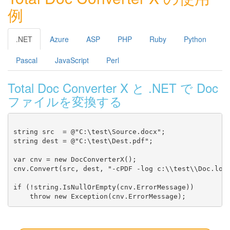
例
.NET
Azure
ASP
PHP
Ruby
Python
Pascal
JavaScript
Perl
Total Doc Converter X と .NET で Doc
ファイルを変換する
string src  = @"C:\test\Source.docx";

string dest = @"C:\test\Dest.pdf";

var cnv = new DocConverterX();

cnv.Convert(src, dest, "-cPDF -log c:\\test\\Doc.log"
if (!string.IsNullOrEmpty(cnv.ErrorMessage))
