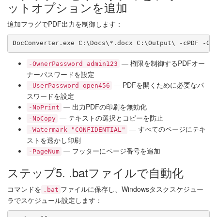
ットオプションを追加
追加フラグでPDF出力を制御します：
DocConverter.exe C:\Docs\*.docx C:\Output\ -cPDF -Ow
— 権限を制御するPDFオー
-OwnerPassword admin123
ナーパスワードを設定
— PDFを開くために必要なパ
-UserPassword open456
スワードを設定
— 出力PDFの印刷を無効化
-NoPrint
— テキストの選択とコピーを防止
-NoCopy
— すべてのページにテキ
-Watermark "CONFIDENTIAL"
ストを透かし印刷
— フッターにページ番号を追加
-PageNum
ステップ5. .batファイルで自動化
コマンドを
ファイルに保存し、Windowsタスクスケジュー
.bat
ラでスケジュール設定します：