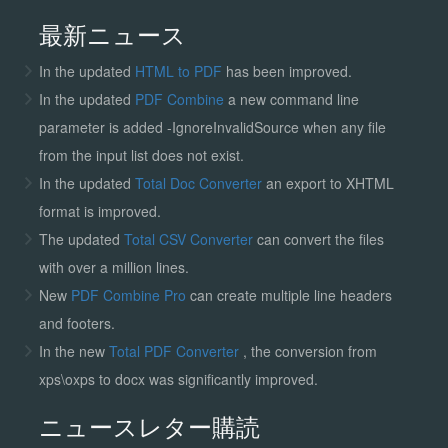
最新ニュース
In the updated
HTML to PDF
has been improved.
In the updated
PDF Combine
a new command line
parameter is added -IgnoreInvalidSource when any file
from the input list does not exist.
In the updated
Total Doc Converter
an export to XHTML
format is improved.
The updated
Total CSV Converter
can convert the files
with over a million lines.
New
PDF Combine Pro
can create multiple line headers
and footers.
In the new
Total PDF Converter
, the conversion from
xps\oxps to docx was significantly improved.
ニュースレター購読