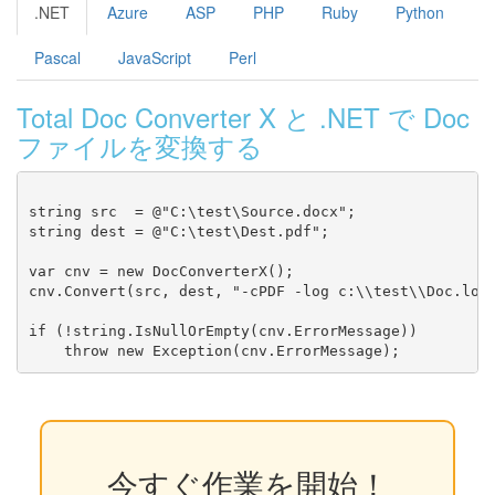
.NET
Azure
ASP
PHP
Ruby
Python
Pascal
JavaScript
Perl
Total Doc Converter X と .NET で Doc
ファイルを変換する
string src  = @"C:\test\Source.docx";

string dest = @"C:\test\Dest.pdf";

var cnv = new DocConverterX();

cnv.Convert(src, dest, "-cPDF -log c:\\test\\Doc.log"
if (!string.IsNullOrEmpty(cnv.ErrorMessage))

今すぐ作業を開始！