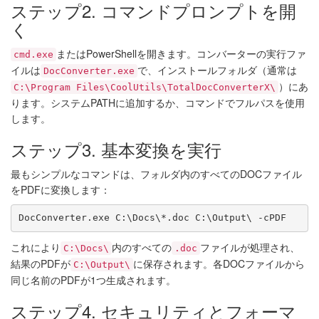
ステップ2. コマンドプロンプトを開
く
またはPowerShellを開きます。コンバーターの実行ファ
cmd.exe
イルは
で、インストールフォルダ（通常は
DocConverter.exe
）にあ
C:\Program Files\CoolUtils\TotalDocConverterX\
ります。システムPATHに追加するか、コマンドでフルパスを使用
します。
ステップ3. 基本変換を実行
最もシンプルなコマンドは、フォルダ内のすべてのDOCファイル
をPDFに変換します：
DocConverter.exe C:\Docs\*.doc C:\Output\ -cPDF
これにより
内のすべての
ファイルが処理され、
C:\Docs\
.doc
結果のPDFが
に保存されます。各DOCファイルから
C:\Output\
同じ名前のPDFが1つ生成されます。
ステップ4. セキュリティとフォーマ