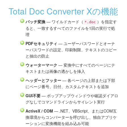
Total Doc Converter Xの機能
バッチ変換
— ワイルドカード（
）を指定す
*.doc
ると、一致するすべてのファイルを1回の実行で処
理
PDFセキュリティ
— ユーザーパスワードとオーナ
ーパスワードの設定、印刷制限、テキストのコピー
と抽出の防止
ウォーターマーク
— 変換中にすべてのページにテ
キストまたは画像の透かしを挿入
ヘッダーとフッター
— 各ページの上部または下部
にページ番号、日付、カスタムテキストを追加
GUI不要
— ポップアップウィンドウや確認ダイアロ
グなしでコマンドラインからサイレント実行
ActiveX / COM
— .NET、VBScript、またはCOM互
換環境からコンバーターを呼び出し、独自アプリケ
ーションに変換機能を組み込み可能