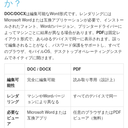
か？
DOC/DOCX
は編集可能なWord形式です。レンダリングには
Microsoft Wordまたは互換アプリケーションが必要で、インストー
ルされたフォント、Wordのバージョン、プリンタードライバーに
よってマシンごとに結果が異なる場合があります。
PDF
は固定レ
イアウト形式で、あらゆるデバイスで同一に表示されます。誤っ
て編集されることがなく、パスワード保護をサポートし、すべて
のブラウザ、モバイルOS、デスクトップオペレーティングシステ
ムでネイティブに開けます。
DOC / DOCX
PDF
編集可
完全に編集可能
読み取り専用（設計上）
能性
レンダ
マシンやWordバージ
すべてのデバイスで同一
リング
ョンにより異なる
必要な
Microsoft Wordまたは
任意のブラウザまたはPDF
ビュー
互換アプリ
ビューア（無料）
ア