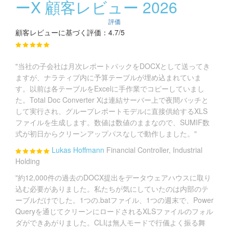
ーX 顧客レビュー 2026
評価
顧客レビューに基づく評価：4.7/5
"当社の子会社は月次レポートパックをDOCXとして送ってき
ますが、ナラティブ内に予算テーブルが埋め込まれていま
す。以前は各テーブルをExcelに手作業でコピーしていまし
た。Total Doc Converter Xは連結サーバー上で夜間バッチと
して実行され、グループレポートモデルに直接供給するXLS
ファイルを生成します。数値は数値のままなので、SUMIF数
式が初日からクリーンアップパスなしで動作しました。"
Lukas Hoffmann
Financial Controller, Industrial
Holding
"約12,000件の過去のDOCX提出をデータウェアハウスに取り
込む必要がありました。私たちが気にしていたのは内部のテ
ーブルだけでした。1つの.batファイル、1つの週末で、Power
Queryを通じてクリーンにロードされるXLSファイルのフォル
ダができあがりました。CLIは無人モードで行儀よく振る舞