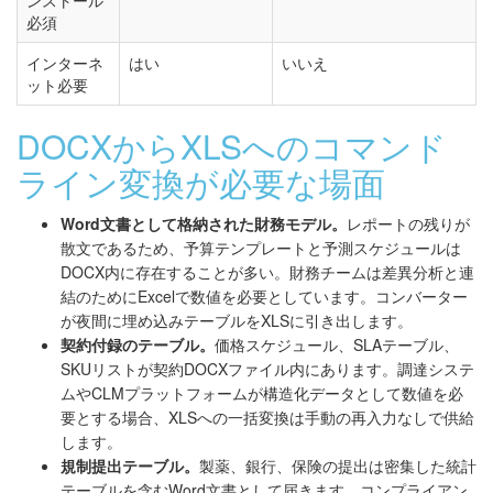
ンストール
必須
インターネ
はい
いいえ
ット必要
DOCXからXLSへのコマンド
ライン変換が必要な場面
Word文書として格納された財務モデル。
レポートの残りが
散文であるため、予算テンプレートと予測スケジュールは
DOCX内に存在することが多い。財務チームは差異分析と連
結のためにExcelで数値を必要としています。コンバーター
が夜間に埋め込みテーブルをXLSに引き出します。
契約付録のテーブル。
価格スケジュール、SLAテーブル、
SKUリストが契約DOCXファイル内にあります。調達システ
ムやCLMプラットフォームが構造化データとして数値を必
要とする場合、XLSへの一括変換は手動の再入力なしで供給
します。
規制提出テーブル。
製薬、銀行、保険の提出は密集した統計
テーブルを含むWord文書として届きます。コンプライアン