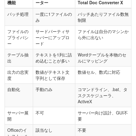
機能
ーター
Total Doc Converter X
バッチ処理
一度に1ファイルの
バッチあたりファイル数無
み
制限
ファイルの
サードパーティサ
ファイルは自分のマシンか
プライバシ
ーバーにアップロ
ら外に出ない
ー
ード
テーブル抽
テキストを1列に詰
Wordテーブルを本物のセ
出
め込むことが多い
ルにマッピング
出力の忠実
数値がテキスト文
数値セル、数式に対応
度
字列として保存
自動化
手動のみ
コマンドライン、.bat、タ
スクスケジューラ、
ActiveX
サーバー展
不可
サーバー向け設計、GUI不
開
要
Officeのイ
該当なし
不要