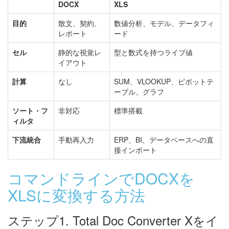
DOCX
XLS
目的
散文、契約、
数値分析、モデル、データフィ
レポート
ード
セル
静的な視覚レ
型と数式を持つライブ値
イアウト
計算
なし
SUM、VLOOKUP、ピボットテ
ーブル、グラフ
ソート・フ
非対応
標準搭載
ィルタ
下流統合
手動再入力
ERP、BI、データベースへの直
接インポート
コマンドラインでDOCXを
XLSに変換する方法
ステップ1. Total Doc Converter Xをイ