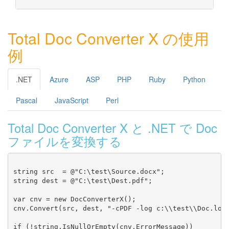
Total Doc Converter X の使用
例
.NET
Azure
ASP
PHP
Ruby
Python
Pascal
JavaScript
Perl
Total Doc Converter X と .NET で Doc
ファイルを変換する
string src  = @"C:\test\Source.docx";

string dest = @"C:\test\Dest.pdf";

var cnv = new DocConverterX();

cnv.Convert(src, dest, "-cPDF -log c:\\test\\Doc.log"
if (!string.IsNullOrEmpty(cnv.ErrorMessage))
