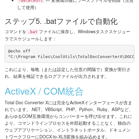
— 変換成功後にソースファイルを削除（注意
-deleteSrc
して使用）
ステップ5. .batファイルで自動化
コマンドを
ファイルに保存し、Windowsタスクスケジュー
.bat
ラでスケジュールします：
@echo off

これにより、毎晩（または設定した任意の間隔で）変換が実行さ
れ、結果を検証できるログファイルが出力されます。
ActiveX / COM統合
Total Doc Converter Xには完全なActiveXインターフェースが含ま
れています。.NET、VBScript、PHP、Python、Ruby、ASPなど、
あらゆるCOM互換環境からコンバーターを呼び出せます。これに
より、コマンドラインプロセスを外部起動することなく、独自の
ウェブアプリケーション、イントラネットポータル、ドキュメン
トワークフローにDOCX-to-XLS変換を組み込めます。