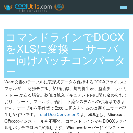
コマンドラインでDOCX
をXLSに変換 — サーバ
ー向けバッチコンバータ
ー
Word文書のテーブルに表形式データを保持するDOCXファイルの
フォルダ — 財務モデル、契約付録、規制提出表、監査チェックリ
スト — がある場合。数値は散文ドキュメント内に閉じ込められて
おり、ソート、フィルタ、合計、下流システムへの供給はできま
せん。テーブルを手作業でExcelに再入力するのは遅くエラーが発
生しやすいです。
Total Doc Converter X
は、GUIなし、Microsoft
Officeのインストールも不要で、コマンドラインからDOCXファイ
ルをバッチでXLSに変換します。Windowsサーバーにインストー