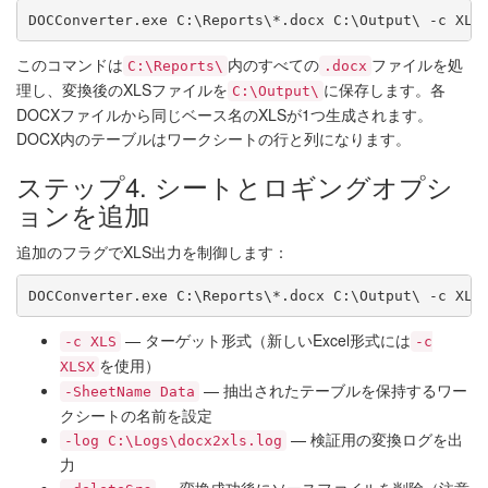
DOCConverter.exe C:\Reports\*.docx C:\Output\ -c XLS
このコマンドは
内のすべての
ファイルを処
C:\Reports\
.docx
理し、変換後のXLSファイルを
に保存します。各
C:\Output\
DOCXファイルから同じベース名のXLSが1つ生成されます。
DOCX内のテーブルはワークシートの行と列になります。
ステップ4. シートとロギングオプシ
ョンを追加
追加のフラグでXLS出力を制御します：
DOCConverter.exe C:\Reports\*.docx C:\Output\ -c XLS
— ターゲット形式（新しいExcel形式には
-c XLS
-c
を使用）
XLSX
— 抽出されたテーブルを保持するワー
-SheetName Data
クシートの名前を設定
— 検証用の変換ログを出
-log C:\Logs\docx2xls.log
力