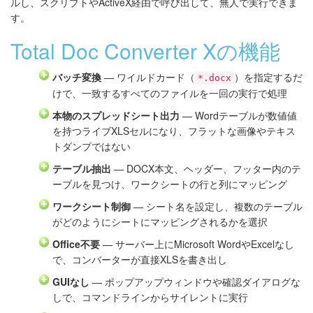
ルし、スクリプトやActiveX経由で呼び出して、無人で実行できま
す。
Total Doc Converter Xの機能
バッチ変換
— ワイルドカード（
）を指定するだ
*.docx
けで、一致するすべてのファイルを一回の実行で処理
本物のスプレッドシート出力
— Wordテーブルが数値値
を持つライブXLSセルになり、フラットな画像やテキス
トダンプではない
テーブル抽出
— DOCX本文、ヘッダー、フッター内のテ
ーブルを見つけ、ワークシートの行と列にマッピング
ワークシート制御
— シート名を設定し、複数のテーブル
がどのようにシートにマッピングされるかを選択
Office不要
— サーバー上にMicrosoft WordやExcelなし
で、コンバーターが直接XLSを書き出し
GUIなし
— ポップアップウィンドウや確認ダイアログな
しで、コマンドラインからサイレントに実行