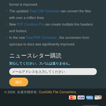
format is improved.
The updated
Total CSV Converter
can convert the files
with over a million lines.
New
PDF Combine Pro
can create multiple line headers
and footers.
In the new
Total PDF Converter
, the conversion from
xps\oxps to docx was significantly improved.
ニュースレター購読
安心してください、スパムは送りません。
購読
© 2026. 全著作権所有.
CoolUtils File Converters