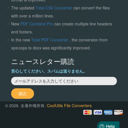
The updated
Total CSV Converter
can convert the files
with over a million lines.
New
PDF Combine Pro
can create multiple line headers
and footers.
In the new
Total PDF Converter
, the conversion from
xps\oxps to docx was significantly improved.
ニュースレター購読
安心してください、スパムは送りません。
購読
© 2026. 全著作権所有.
CoolUtils File Converters