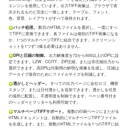
エンジンを使用しています。出力TIFF画像は、ブラウザで表
示されるものと完全に一致します。テーブル、フォント、
色、背景、レイアウトがすべて保持されます。
バッチ処理。
数百のHTMLファイルを選択し、一度にすべ
てTIFFに変換できます。各ファイルは個別のTIFF画像になる
か、1つのマルチページTIFFに結合できます。スクリーンシ
ョットを1つずつ撮る必要はありません。
DPIと圧縮の制御。
出力解像度を72から600以上のDPIに設
定できます。LZW、CCITT、ZIP圧縮、または非圧縮出力から
選択できます。高DPIは印刷用の鮮明な画像を生成し、圧縮は
アーカイブ保存のためにファイルサイズを削減します。
透かしとヘッダー。
すべての出力ページに会社ロゴ、機密
スタンプ、または日付透かしを追加できます。透かしを任意
の場所に配置し、不透明度を制御できます。ページ番号付き
のヘッダーとフッターも利用可能です。
マルチページTIFFサポート。
複数の印刷ページにまたがる
HTMLドキュメントは、自動的にマルチページTIFFファイル
を生成します。また、複数のHTMLファイルを1つのTIFFに結