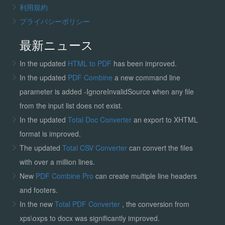
利用規約
プライバシーポリシー
最新ニュース
In the updated
HTML to PDF
has been improved.
In the updated
PDF Combine
a new command line
parameter is added -IgnoreInvalidSource when any file
from the input list does not exist.
In the updated
Total Doc Converter
an export to XHTML
format is improved.
The updated
Total CSV Converter
can convert the files
with over a million lines.
New
PDF Combine Pro
can create multiple line headers
and footers.
In the new
Total PDF Converter
, the conversion from
xps\oxps to docx was significantly improved.