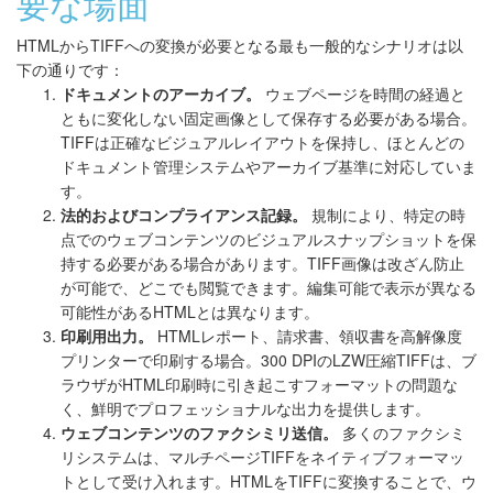
要な場面
HTMLからTIFFへの変換が必要となる最も一般的なシナリオは以
下の通りです：
ドキュメントのアーカイブ。
ウェブページを時間の経過と
ともに変化しない固定画像として保存する必要がある場合。
TIFFは正確なビジュアルレイアウトを保持し、ほとんどの
ドキュメント管理システムやアーカイブ基準に対応していま
す。
法的およびコンプライアンス記録。
規制により、特定の時
点でのウェブコンテンツのビジュアルスナップショットを保
持する必要がある場合があります。TIFF画像は改ざん防止
が可能で、どこでも閲覧できます。編集可能で表示が異なる
可能性があるHTMLとは異なります。
印刷用出力。
HTMLレポート、請求書、領収書を高解像度
プリンターで印刷する場合。300 DPIのLZW圧縮TIFFは、ブ
ラウザがHTML印刷時に引き起こすフォーマットの問題な
く、鮮明でプロフェッショナルな出力を提供します。
ウェブコンテンツのファクシミリ送信。
多くのファクシミ
リシステムは、マルチページTIFFをネイティブフォーマッ
トとして受け入れます。HTMLをTIFFに変換することで、ウ