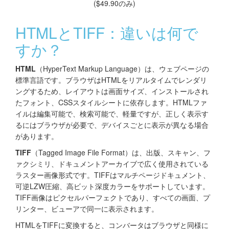
($49.90のみ)
HTMLとTIFF：違いは何で
すか？
HTML
（HyperText Markup Language）は、ウェブページの
標準言語です。ブラウザはHTMLをリアルタイムでレンダリ
ングするため、レイアウトは画面サイズ、インストールされ
たフォント、CSSスタイルシートに依存します。HTMLファ
イルは編集可能で、検索可能で、軽量ですが、正しく表示す
るにはブラウザが必要で、デバイスごとに表示が異なる場合
があります。
TIFF
（Tagged Image File Format）は、出版、スキャン、フ
ァクシミリ、ドキュメントアーカイブで広く使用されている
ラスター画像形式です。TIFFはマルチページドキュメント、
可逆LZW圧縮、高ビット深度カラーをサポートしています。
TIFF画像はピクセルパーフェクトであり、すべての画面、プ
リンター、ビューアで同一に表示されます。
HTMLをTIFFに変換すると、コンバータはブラウザと同様に