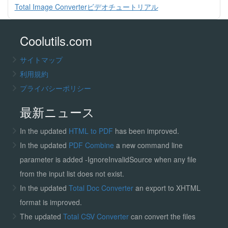
Total Image Converterビデオチュートリアル
Coolutils.com
サイトマップ
利用規約
プライバシーポリシー
最新ニュース
In the updated
HTML to PDF
has been improved.
In the updated
PDF Combine
a new command line
parameter is added -IgnoreInvalidSource when any file
from the input list does not exist.
In the updated
Total Doc Converter
an export to XHTML
format is improved.
The updated
Total CSV Converter
can convert the files