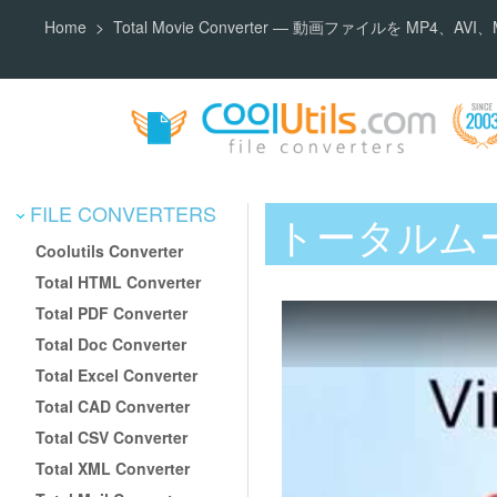
Home
Total Movie Converter — 動画ファイルを MP4、A
FILE CONVERTERS
トータルム
Coolutils Converter
Total HTML Converter
Total PDF Converter
Total Doc Converter
Total Excel Converter
Total CAD Converter
Total CSV Converter
Total XML Converter