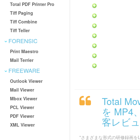
Total PDF Printer Pro
Tiff Paging
Tiff Combine
Tiff Teller
FORENSIC
Print Maestro
Mail Terrier
FREEWARE
Outlook Viewer
Mail Viewer
Total 
Mbox Viewer
PCL Viewer
を MP4
PDF Viewer
客レビュー
XML Viewer
"さまざまな形式の研修録画をL