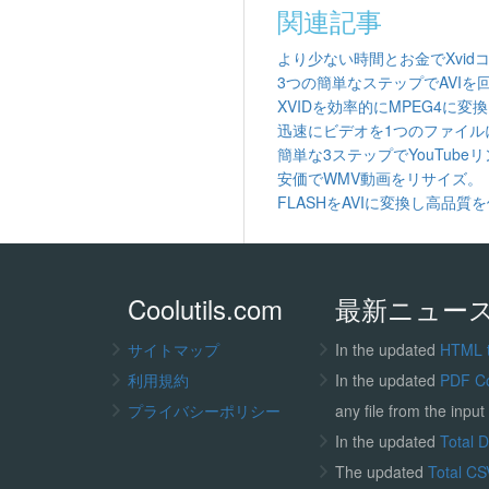
関連記事
より少ない時間とお金でXvid
3つの簡単なステップでAVIを
XVIDを効率的にMPEG4に変換
迅速にビデオを1つのファイル
簡単な3ステップでYouTub
安価でWMV動画をリサイズ。
FLASHをAVIに変換し高品質
Coolutils.com
最新ニュー
サイトマップ
In the updated
HTML 
利用規約
In the updated
PDF C
プライバシーポリシー
any file from the input 
In the updated
Total 
The updated
Total CS