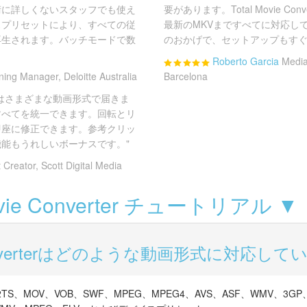
erは、技術に詳しくないスタッフでも使え
要があります。Total Movie Co
スプリセットにより、すべての従
最新のMKVまですべてに対応し
再生されます。バッチモードで数
のおかげで、セットアップもすぐ
Roberto Garcia
Media
ning Manager, Deloitte Australia
Barcelona
はさまざまな動画形式で届きま
rterですべてを統一できます。回転とリ
即座に修正できます。参考クリッ
ド機能もうれしいボーナスです。"
 Creator, Scott Digital Media
Movie Converter チュートリアル ▼
e Converterはどのような動画形式に対応し
2TS、MOV、VOB、SWF、MPEG、MPEG4、AVS、ASF、WMV、3GP、