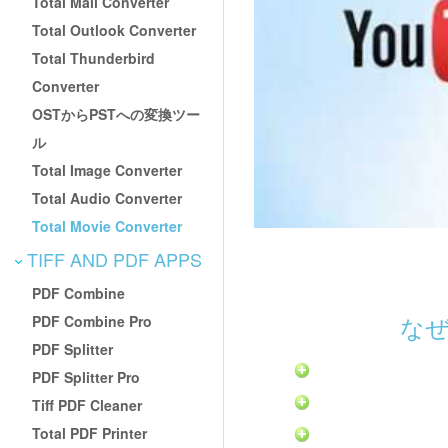
Total Mail Converter
Total Outlook Converter
Total Thunderbird
Converter
OSTからPSTへの変換ツー
ル
Total Image Converter
Total Audio Converter
Total Movie Converter
TIFF AND PDF APPS
PDF Combine
な
PDF Combine Pro
PDF Splitter
PDF Splitter Pro
Tiff PDF Cleaner
Total PDF Printer