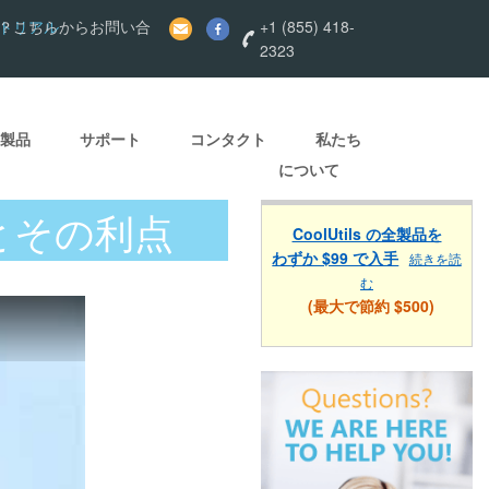
ートリアル
？こちらからお問い合
+1 (855) 418-
2323
製品
サポート
コンタクト
私たち
について
とその利点
CoolUtils の全製品を
わずか $99 で入手
続きを読
む
(最大で節約 $500)