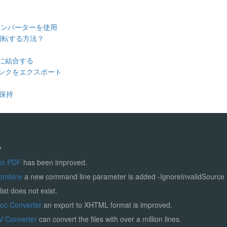
コンバーターを使用
回転する方法？
に結合する
eリンクをエクスポート
を保持
ス
to PDF
has been improved.
ombine
a new command line parameter is added -IgnoreInvalidSource
list does not exist.
Doc Converter
an export to XHTML format is improved.
V Converter
can convert the files with over a million lines.