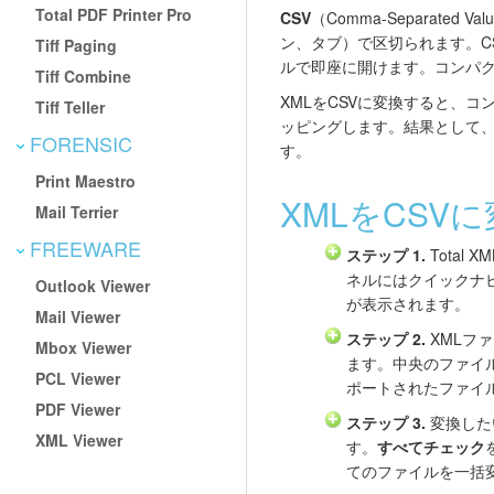
Total PDF Printer Pro
CSV
（Comma-Separa
ン、タブ）で区切られます。CSVフ
Tiff Paging
ルで即座に開けます。コンパ
Tiff Combine
XMLをCSVに変換すると、
Tiff Teller
ッピングします。結果として、
FORENSIC
す。
Print Maestro
XMLをCSV
Mail Terrier
FREEWARE
ステップ 1.
Total 
ネルにはクイックナ
Outlook Viewer
が表示されます。
Mail Viewer
ステップ 2.
XMLフ
Mbox Viewer
ます。中央のファイ
PCL Viewer
ポートされたファイ
PDF Viewer
ステップ 3.
変換した
XML Viewer
す。
すべてチェック
てのファイルを一括