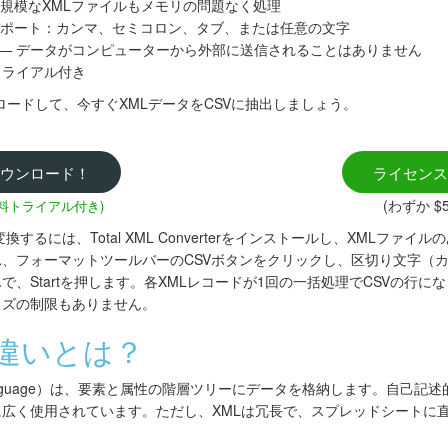
規模なXMLファイルもメモリの問題なく処理
ポート：カンマ、セミコロン、タブ、または任意の文字
作 — データがコンピューターから外部に送信されることはありません
トライアル付き
erをダウンロードして、今すぐXMLデータをCSVに抽出しましょう。
ウンロード！
ライセンス
(わずか $5
無料トライアル付き)
変換するには、Total XML Converterをインストールし、XMLフ
、フォーマットツールバーのCSVボタンをクリックし、区切り文字（
、Startを押します。各XMLレコードが1回の一括処理でCSVの行
イズの制限もありません。
の違いとは？
rkup Language）は、要素と属性の階層ツリーにデータを格納します。自
広く使用されています。ただし、XMLは冗長で、スプレッドシートに
。