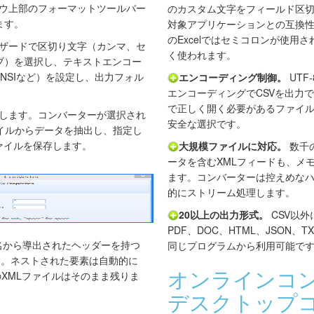
ウ上部のフォーマットツールバー
のカスタム文字をフィールド区
ます。
対象アプリケーションとの互換
のExcelではセミコロンが使用
ザードで区切り文字（カンマ、セ
く使われます。
ブ）を選択し、テキストエンコー
ANSIなど）を設定し、出力フォル
エンコーディング制御。
UTF
エンコーディングでCSVを出力で
で正しく開く必要があるファイルに
します。コンバーターが選択され
安全な選択です。
ァイルからデータを抽出し、指定し
ァイルを保存します。
大規模ファイルに対応。
数千
ータを含むXMLフィードも、メ
ます。コンバーターは控えめな
的にストリーム処理します。
20以上の出力形式。
CSV以外
PDF、DOC、HTML、JSON
素名から導出されたヘッダーを持つ
同じプログラムから利用可能で
す。ネストされた要素は自動的に
オンラインコン
XMLファイルはそのまま残りま
デスクトップ