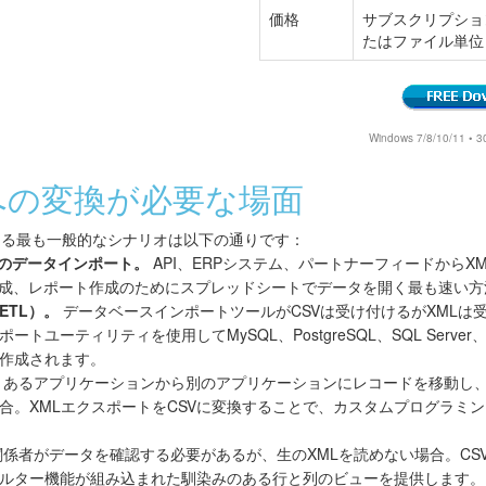
価格
サブスクリプショ
たはファイル単位
Windows 7/8/10/1
Vへの変換が必要な場面
となる最も一般的なシナリオは以下の通りです：
etsへのデータインポート。
API、ERPシステム、パートナーフィードからX
作成、レポート作成のためにスプレッドシートでデータを開く最も速い方
ETL）。
データベースインポートツールがCSVは受け付けるがXMLは受
トユーティリティを使用してMySQL、PostgreSQL、SQL Serv
作成されます。
あるアプリケーションから別のアプリケーションにレコードを移動し、両
合。XMLエクスポートをCSVに変換することで、カスタムプログラミ
係者がデータを確認する必要があるが、生のXMLを読めない場合。CS
ルター機能が組み込まれた馴染みのある行と列のビューを提供します。