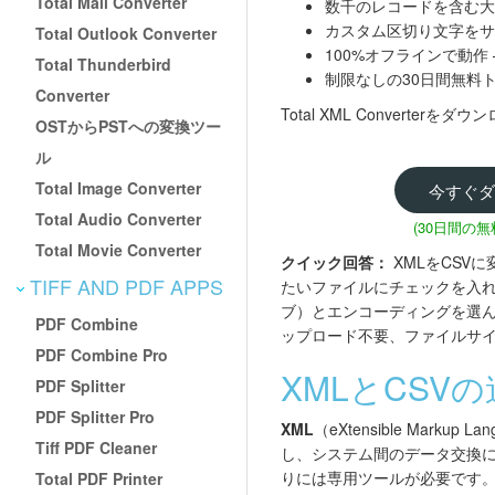
Total Mail Converter
数千のレコードを含む大
カスタム区切り文字をサ
Total Outlook Converter
100%オフラインで動
Total Thunderbird
制限なしの30日間無料
Converter
Total XML Convert
OSTからPSTへの変換ツー
ル
Total Image Converter
今すぐダ
Total Audio Converter
(30日間の
Total Movie Converter
クイック回答：
XMLをCSVに
TIFF AND PDF APPS
たいファイルにチェックを入れ
ブ）とエンコーディングを選んで
PDF Combine
ップロード不要、ファイルサ
PDF Combine Pro
XMLとCSV
PDF Splitter
PDF Splitter Pro
XML
（eXtensible Ma
Tiff PDF Cleaner
し、システム間のデータ交換に
りには専用ツールが必要です
Total PDF Printer