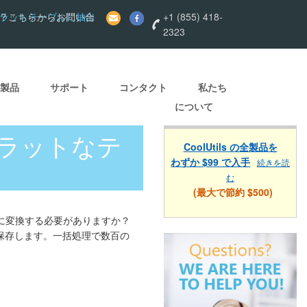
をフラットテーブルに抽出
？こちらからお問い合
+1 (855) 418-
2323
製品
サポート
コンタクト
私たち
について
フラットなテ
CoolUtils の全製品を
わずか $99 で入手
続きを読
む
(最大で節約 $500)
ルに変換する必要がありますか？
て保存します。一括処理で数百の