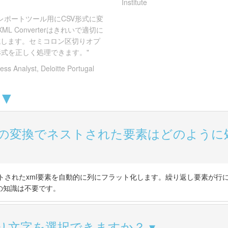
Institute
レポートツール用にCSV形式に変
ML Converterはきれいで適切に
成します。セミコロン区切りオプ
式を正しく処理できます。"
ess Analyst, Deloitte Portugal
 ▼
Vへの変換でネストされた要素はどのよう
rterはネストされたxml要素を自動的に列にフラット化します。繰り返し要素
hの知識は不要です。
切り文字を選択できますか？