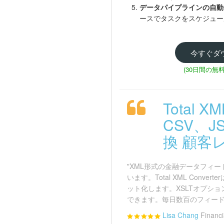
データパイプラインの自動
ースでタスクをスケジュー
今すぐダ
(30日間の無
Total 
CSV、J
換 顧客レ
"XML形式の金融データフィード
います。Total XML Conv
ット化します。XSLTオプシ
できます。毎日数百のフィード
Lisa Chang
Financ