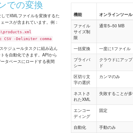
ンでの変換
機能
オンラインツール
にはGUIなしでXMLファイルを変換するた
フェースが含まれています。例：
ファイル
通常5–50 MB
サイズ制
a\products.xml
限
c CSV -Delimiter comma
やスケジュールタスクに組み込ん
一括変換
一度に1ファイル
トを自動化できます。APIから
プライバ
クラウドにアップ
をデータベースにロードする夜間
シー
ド
区切り文
カンマのみ
字の選択
ネストさ
失敗することが多
れたXML
エンコー
固定
ディング
自動化
手動のみ