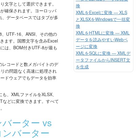
切り文字として選択できます。
換
性が確保されます。ヨーロッパ
XMLをExcelに変換 — XLS
され、データベースではタブが多
とXLSXをWindowsで一括変
換
XMLをHTMLに変換 — XML
-8、UTF-16、ANSI、その他の
データを読みやすいWebペ
きます。国際文字を含みExcel
ージに変換
は、BOM付きUTF-8が最も
XMLをSQLに変換 — XMLデ
ータファイルからINSERT文
のレコードと数メガバイトのデ
を生成
モリの問題なく高速に処理され
ハードウェアでもデータを効率
にも、XMLファイルをXLSX、
、TXTなどに変換できます。すべて
す。
バーター vs
コンバーター