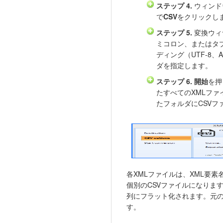
ステップ 4.
ウィンド
で
CSV
をクリックし
ステップ 5.
変換ウィ
ミコロン、またはタ
ディング（UTF-8、
ダを指定します。
ステップ 6.
開始
を押
たすべてのXMLフ
たフォルダにCSVフ
各XMLファイルは、XML要
個別のCSVファイルになりま
列にフラット化されます。元の
す。