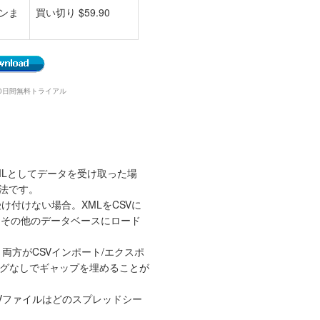
ンま
買い切り $59.90
1 • 30日間無料トライアル
MLとしてデータを受け取った場
法です。
け付けない場合。XMLをCSVに
er、その他のデータベースにロード
方がCSVインポート/エクスポ
ングなしでギャップを埋めることが
Vファイルはどのスプレッドシー