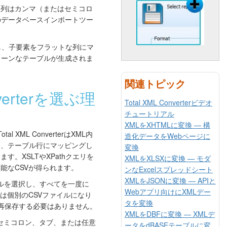
表し、列はカンマ（またはセミコロ
すべてのデータベースインポートツー
し、子要素をフラットな列にマ
リーンなテーブルが生成されま
関連トピック
nverterを選ぶ理
Total XML Converterビデオ
チュートリアル
XMLをXHTMLに変換 — 構
otal XML ConverterはXML内
造化データをWebページに
し、テーブル行にマッピングし
変換
す。XSLTやXPathクエリを
XMLをXLSXに変換 — モダ
能なCSVが得られます。
ンなExcelスプレッドシート
XMLをJSONに変換 — APIと
ルを選択し、すべてを一度に
Webアプリ向けにXMLデー
は個別のCSVファイルになり
タを変換
再保存する必要はありません。
XMLをDBFに変換 — XMLデ
セミコロン、タブ、または任意
ータをdBASEテーブルに変