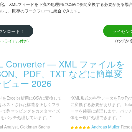
化。
XMLフィードを下流の処理用にCSVに夜間変換する必要がある場
ルし、既存のワークフローに統合できます。
ウンロード！
ライセン
(わずか $
料トライアル付き)
XML Converter — XML ファイルを
SON、PDF、TXT などに簡単変
ビュー 2026
をExcel分析用にCSVに変換して
"XML形式の科学データをRやPy
erterはネストされた構造を正しくフラ
に変換する必要があります。Total X
ョンで列マッピングをカスタマイズ
ーマを確実に処理します。バッ
をバッチ処理しています。"
体を一度に処理できます。"
ial Analyst, Goldman Sachs
Andreas Muller
Resea