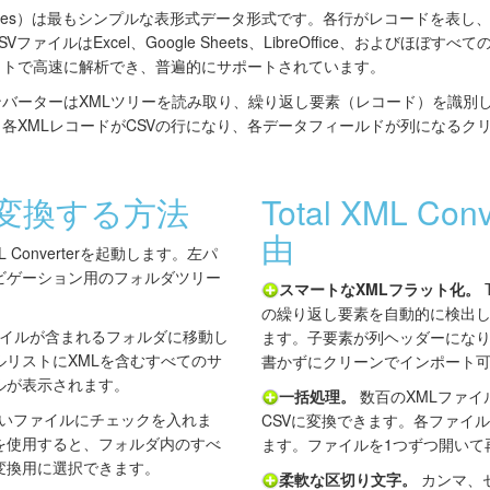
ted Values）は最もシンプルな表形式データ形式です。各行がレコードを
ァイルはExcel、Google Sheets、LibreOffice、およびほぼ
クトで高速に解析でき、普遍的にサポートされています。
コンバーターはXMLツリーを読み取り、繰り返し要素（レコード）を識別
各XMLレコードがCSVの行になり、各データフィールドが列になるク
に変換する方法
Total XML Co
由
XML Converterを起動します。左パ
ビゲーション用のフォルダツリー
スマートなXMLフラット化。
T
の繰り返し要素を自動的に検出
ァイルが含まれるフォルダに移動し
ます。子要素が列ヘッダーになりま
ルリストにXMLを含むすべてのサ
書かずにクリーンでインポート可
ルが表示されます。
一括処理。
数百のXMLファイ
いファイルにチェックを入れま
CSVに変換できます。各ファイル
を使用すると、フォルダ内のすべ
ます。ファイルを1つずつ開いて
変換用に選択できます。
柔軟な区切り文字。
カンマ、