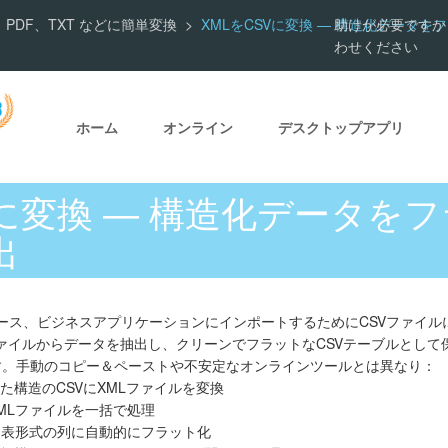
SON、PDF、TXT などに簡単変換
XMLをCSVに変換 — 構造化データ
助けが必要ですか
わせください
ホーム
オンライン
デスクトップアプリ
Vに変換 — 構造化データを
出
ータベース、ビジネスアプリケーションにインポートするためにCSVファイ
ファイルからデータを抽出し、クリーンでフラットなCSVテーブルとし
す。手動のコピー＆ペーストや不安定なオンラインツールとは異なり：
た構造のCSVにXMLファイルを変換
MLファイルを一括で処理
を表形式の列に自動的にフラット化