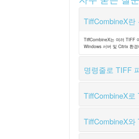
TiffCombine
TiffCombineX는 여러 T
Windows 서버 및 Citri
명령줄로 TIFF
TiffCombine
TiffCombine