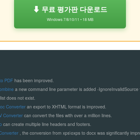
⬇ 무료 평가판 다운로드
Windows 7/8/10/11 • 18 MB
to PDF
has been improved.
ombine
a new command line parameter is added -IgnoreInvalidSource
list does not exist.
Doc Converter
an export to XHTML format is improved.
V Converter
can convert the files with over a million lines.
ro
can create multiple line headers and footers.
Converter
, the conversion from xps\oxps to docx was significantly imp