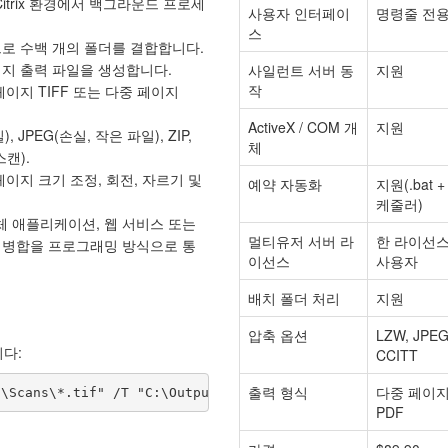
 Citrix 환경에서 백그라운드 프로세
사용자 인터페이
명령줄 전
스
로 수백 개의 폴더를 결합합니다.
이지 출력 파일을 생성합니다.
사일런트 서버 동
지원
작
페이지 TIFF 또는 다중 페이지
ActiveX / COM 개
지원
, JPEG(손실, 작은 파일), ZIP,
체
스캔).
페이지 크기 조정, 회전, 자르기 및
예약 자동화
지원(.bat 
케줄러)
체 애플리케이션, 웹 서비스 또는
멀티유저 서버 라
한 라이선스
IFF 병합을 프로그래밍 방식으로 통
이선스
사용자
배치 폴더 처리
지원
압축 옵션
LZW, JPEG,
다:
CCITT
출력 형식
다중 페이지 
:\Scans\*.tif" /T "C:\Output\merged.tif" /COMPRESS LZW
PDF