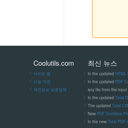
Coolutils.com
최신 뉴스
사이트 맵
In the updated
HTML 
이용 약관
In the updated
PDF C
개인정보 보호정책
any file from the input 
In the updated
Total 
The updated
Total CS
New
PDF Combine P
In the new
Total PDF 