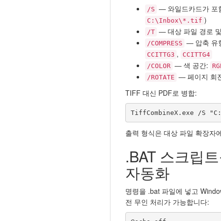
— 와일드카드가 포함
/S
)
C:\Inbox\*.tif
— 대상 파일 경로 
/T
— 압축 유
/COMPRESS
,
CCITTG3
CCITTG4
— 색 공간:
/COLOR
RG
— 페이지 회
/ROTATE
TIFF 대신 PDF로 병합:
TiffCombineX.exe /S "C
출력 형식은 대상 파일 확장자에
.BAT 스크립
자동화
명령을 .bat 파일에 넣고 Win
전 무인 처리가 가능합니다: