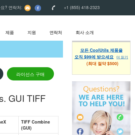
요? 연락처:
+1 (855) 418-2323
제품
지원
연락처
회사 소개
모든 CoolUtils 제품을
오직 $99에 받으세요
더 읽기
(최대 절약 $500)
라이선스 구매
s. GUI TIFF
neX
TIFF Combine
(GUI)