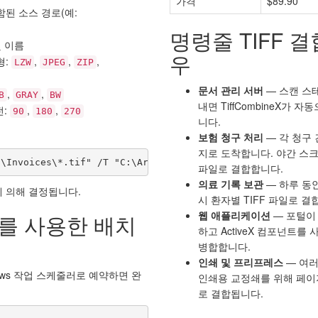
가격
$89.90
된 소스 경로(예:
명령줄 TIFF 
및 이름
우
형:
,
,
,
LZW
JPEG
ZIP
문서 관리 서버
— 스캔 스테
,
,
B
GRAY
BW
내면 TiffCombineX가
전:
,
,
90
180
270
니다.
보험 청구 처리
— 각 청구 
지로 도착합니다. 야간 스
:\Invoices\*.tif" /T "C:\Archive\invoices.pdf"
파일로 결합합니다.
의료 기록 보관
— 하루 동
 의해 결정됩니다.
시 환자별 TIFF 파일로 결
웹 애플리케이션
— 포털이 
트를 사용한 배치
하고 ActiveX 컴포넌트를
병합합니다.
인쇄 및 프리프레스
— 여러
dows 작업 스케줄러로 예약하면 완
인쇄용 교정쇄를 위해 페이지
로 결합됩니다.