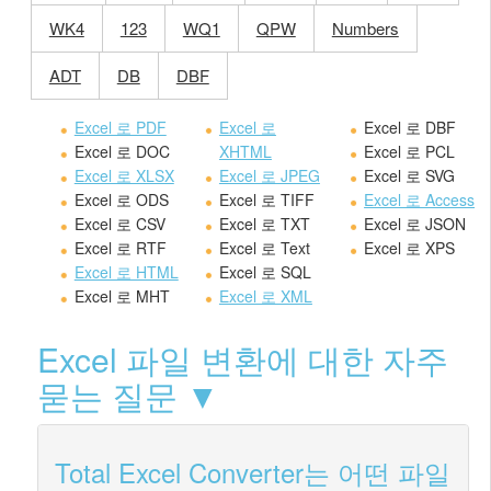
WK4
123
WQ1
QPW
Numbers
ADT
DB
DBF
Excel 로 PDF
Excel 로
Excel 로 DBF
Excel 로 DOC
XHTML
Excel 로 PCL
Excel 로 XLSX
Excel 로 JPEG
Excel 로 SVG
Excel 로 ODS
Excel 로 TIFF
Excel 로 Access
Excel 로 CSV
Excel 로 TXT
Excel 로 JSON
Excel 로 RTF
Excel 로 Text
Excel 로 XPS
Excel 로 HTML
Excel 로 SQL
Excel 로 MHT
Excel 로 XML
Excel 파일 변환에 대한 자주
묻는 질문 ▼
Total Excel Converter는 어떤 파일