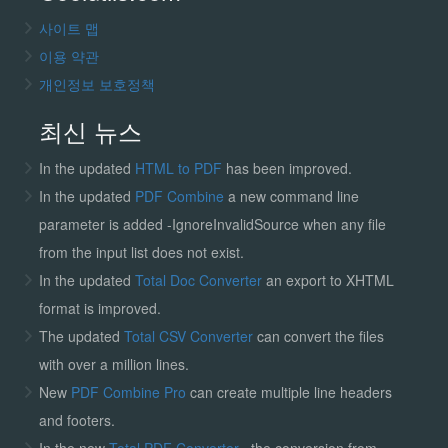
사이트 맵
이용 약관
개인정보 보호정책
최신 뉴스
In the updated
HTML to PDF
has been improved.
In the updated
PDF Combine
a new command line
parameter is added -IgnoreInvalidSource when any file
from the input list does not exist.
In the updated
Total Doc Converter
an export to XHTML
format is improved.
The updated
Total CSV Converter
can convert the files
with over a million lines.
New
PDF Combine Pro
can create multiple line headers
and footers.
In the new
Total PDF Converter
, the conversion from