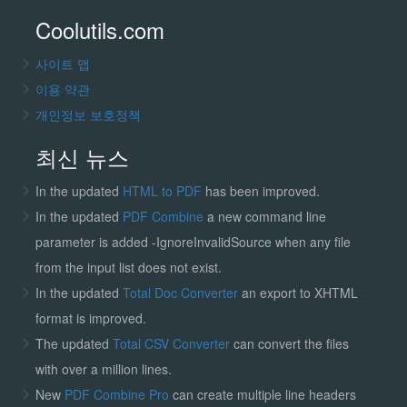
Coolutils.com
사이트 맵
이용 약관
개인정보 보호정책
최신 뉴스
In the updated
HTML to PDF
has been improved.
In the updated
PDF Combine
a new command line
parameter is added -IgnoreInvalidSource when any file
from the input list does not exist.
In the updated
Total Doc Converter
an export to XHTML
format is improved.
The updated
Total CSV Converter
can convert the files
with over a million lines.
New
PDF Combine Pro
can create multiple line headers