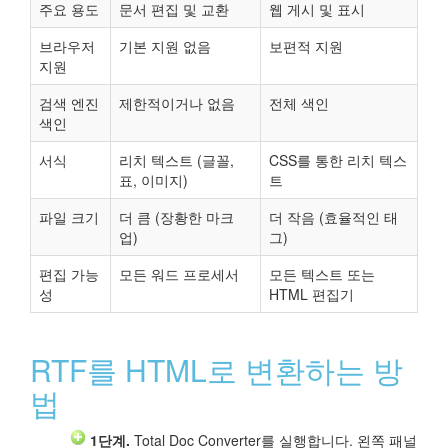
주요 용도
문서 편집 및 교환
웹 게시 및 표시
브라우저
기본 지원 없음
보편적 지원
지원
검색 엔진
제한적이거나 없음
전체 색인
색인
서식
리치 텍스트 (글꼴,
CSS를 통한 리치 텍스
표, 이미지)
트
파일 크기
더 큼 (장황한 마크
더 작음 (효율적인 태
업)
그)
편집 가능
모든 워드 프로세서
모든 텍스트 또는
성
HTML 편집기
RTF를 HTML로 변환하는 방
법
1단계.
Total Doc Converter를 실행합니다. 왼쪽 패널