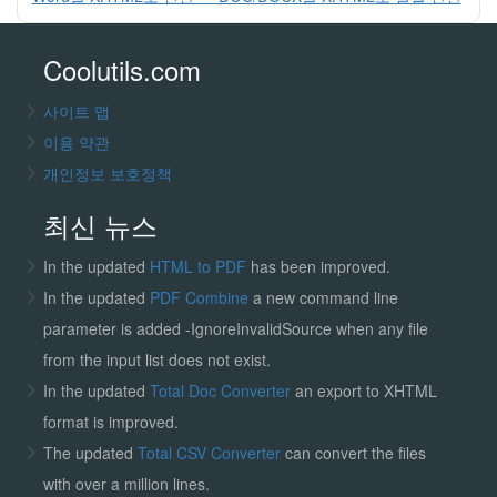
Coolutils.com
사이트 맵
이용 약관
개인정보 보호정책
최신 뉴스
In the updated
HTML to PDF
has been improved.
In the updated
PDF Combine
a new command line
parameter is added -IgnoreInvalidSource when any file
from the input list does not exist.
In the updated
Total Doc Converter
an export to XHTML
format is improved.
The updated
Total CSV Converter
can convert the files
with over a million lines.