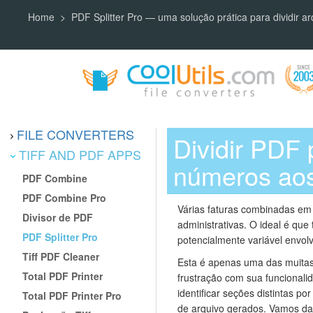
Home
PDF Splitter Pro — uma solução prática para dividir a
FILE CONVERTERS
Dividir PDF 
TIFF AND PDF APPS
números aos
PDF Combine
PDF Combine Pro
Várias faturas combinadas em
Divisor de PDF
administrativas. O ideal é qu
PDF Splitter Pro
potencialmente variável envolv
Tiff PDF Cleaner
Esta é apenas uma das muita
Total PDF Printer
frustração com sua funcionali
identificar seções distintas 
Total PDF Printer Pro
de arquivo gerados. Vamos d