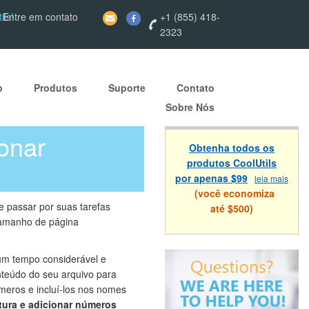
ils!
 Entre em contato
+1 (855) 418-
2323
p
Produtos
Suporte
Contato
Sobre Nós
ionar
Obtenha todos os
produtos CoolUtils
por apenas $99
leia mais
(você economiza
 passar por suas tarefas
até $500)
 tamanho de página
m tempo considerável e
nteúdo do seu arquivo para
úmeros e incluí-los nos nomes
tura e adicionar números