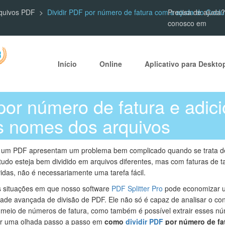
rquivos PDF
Dividir PDF por número de fatura com a ajuda do Coolut
Precisa de ajuda?
conosco em
Início
Online
Aplicativo para Deskto
por número de fatura e adic
 nomes dos arquivos
 um PDF apresentam um problema bem complicado quando se trata de
e tudo esteja bem dividido em arquivos diferentes, mas com faturas de
idas, não é necessariamente uma tarefa fácil.
s situações em que nosso software
PDF Splitter Pro
pode economizar u
dade avançada de divisão de PDF. Ele não só é capaz de analisar o co
por meio de números de fatura, como também é possível extrair esses n
ar uma olhada passo a passo em
como
dividir PDF
por número de fa