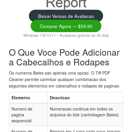
Baixar Versao de Avaliacao
Comprar Agora — $59.90
Windows 7/8/10/11 • Avaliacao gratuita de 30 dias
O Que Voce Pode Adicionar
a Cabecalhos e Rodapes
Os numeros Bates sao apenas uma opcao. O Tiff PDF
Cleaner permite carimbar qualquer combinacao dos
seguintes elementos em cabecalhos e rodapes de paginas:
Elemento
Descricao
Numero de
Numeracao continua em todos os
pagina
arquivos do lote (carimbagem Bates)
sequencial
Numero de
Reinicia em 1 para cada novo arquivo