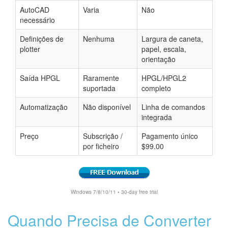
AutoCAD
Varia
Não
necessário
Definições de
Nenhuma
Largura de caneta,
plotter
papel, escala,
orientação
Saída HPGL
Raramente
HPGL/HPGL2
suportada
completo
Automatização
Não disponível
Linha de comandos
integrada
Preço
Subscrição /
Pagamento único
por ficheiro
$99.00
Windows 7/8/10/11 • 30-day free trial
Quando Precisa de Converter