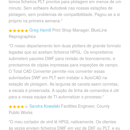
temos ficheiros PLT prontos para plotagem em menos de um
minuto. Sem software Autodesk nas nossas estações de
plotagem, sem problemas de compatibilidade. Pagou-se a si
próprio na primeira semana."
Greg Hamill
Print Shop Manager, BlueLine
Reprographics
"O nosso departamento tem duas plotters de grande formato
legadas que só aceitam ficheiros HPGL. Os empreiteiros
submetem pacotes DWF para revisão de licenciamento, e
precisamos de cópias impressas para inspeções de campo.
O Total CAD Converter permite-nos converter essas
submissões DWF em PLT sem instalar o AutoCAD na
estação de plotagem. As larguras de caneta saem corretas,
a escala é preservada. A opção de linha de comandos é útil
para a nossa equipa de TI automatizar o processo."
Sandra Kowalski
Facilities Engineer, County
Public Works
"O meu cortador de vinil lê HPGL nativamente. Os clientes
às vezes enviam ficheiros DWF em vez de DXF ou PLT, e eu