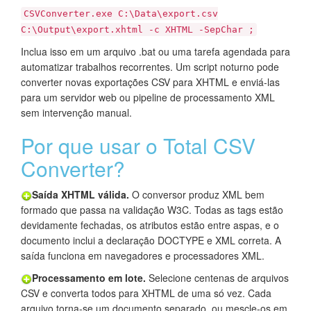
CSVConverter.exe C:\Data\export.csv
C:\Output\export.xhtml -c XHTML -SepChar ;
Inclua isso em um arquivo .bat ou uma tarefa agendada para
automatizar trabalhos recorrentes. Um script noturno pode
converter novas exportações CSV para XHTML e enviá-las
para um servidor web ou pipeline de processamento XML
sem intervenção manual.
Por que usar o Total CSV
Converter?
Saída XHTML válida.
O conversor produz XML bem
formado que passa na validação W3C. Todas as tags estão
devidamente fechadas, os atributos estão entre aspas, e o
documento inclui a declaração DOCTYPE e XML correta. A
saída funciona em navegadores e processadores XML.
Processamento em lote.
Selecione centenas de arquivos
CSV e converta todos para XHTML de uma só vez. Cada
arquivo torna-se um documento separado, ou mescle-os em