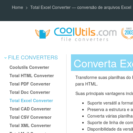
Home
Total Excel Converter — conversão de arquivos Excel
FILE CONVERTERS
Converta Ex
Coolutils Converter
Total HTML Converter
Transforme suas planilhas do
Total PDF Converter
para HTML.
Total Doc Converter
Suas principais vantagens inc
Total Excel Converter
Suporte versátil a form
Total CAD Converter
Preserva a estrutura e 
Converta várias planilh
Total CSV Conversor
Suporte de linha de co
Total XML Converter
Disponibilidade da vers