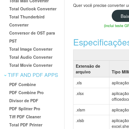
Total Mail Converter
Quer você precise converter u
Total Outlook Converter
Bai
Total Thunderbird
Converter
(inclui teste 
Conversor de OST para
Especificaçõe
PST
Total Image Converter
Total Audio Converter
Total Movie Converter
Extensão de
arquivo
Tipo MI
TIFF AND PDF APPS
.xls
aplicaçã
PDF Combine
PDF Combine Pro
.xlsx
aplicaçã
officedo
Divisor de PDF
PDF Splitter Pro
.xlsm
aplicaçã
Tiff PDF Cleaner
.xlsb
aplicaçã
Total PDF Printer
excel.sh