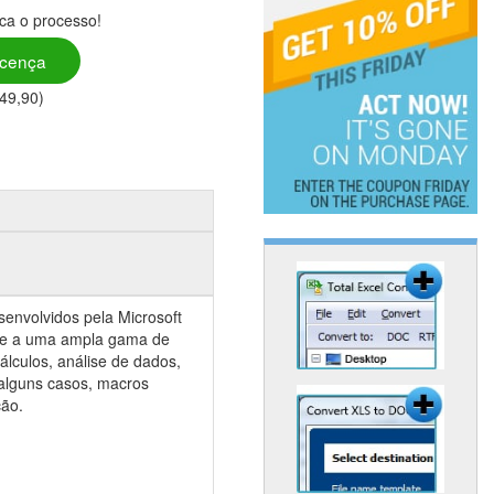
ica o processo!
icença
49,90)
nvolvidos pela Microsoft
te a uma ampla gama de
cálculos, análise de dados,
 alguns casos, macros
ção.