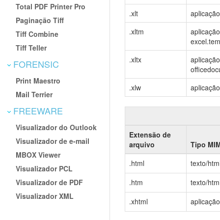
Total PDF Printer Pro
.xlt
aplicaçã
Paginação Tiff
.xltm
aplicaçã
Tiff Combine
excel.te
Tiff Teller
.xltx
aplicaçã
FORENSIC
officedo
Print Maestro
.xlw
aplicaçã
Mail Terrier
FREEWARE
Visualizador do Outlook
Extensão de
Visualizador de e-mail
arquivo
Tipo MI
MBOX Viewer
.html
texto/htm
Visualizador PCL
Visualizador de PDF
.htm
texto/htm
Visualizador XML
.xhtml
aplicaçã