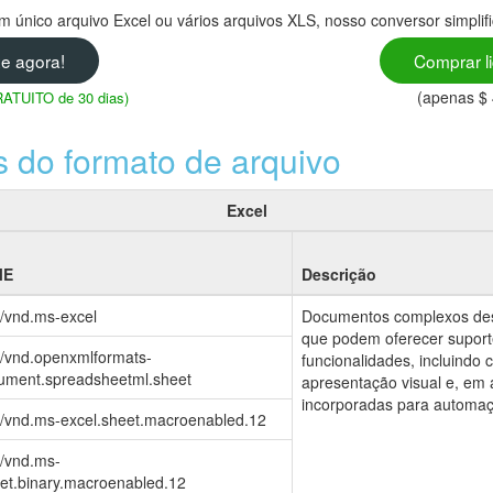
m único arquivo Excel ou vários arquivos XLS, nosso conversor simplif
xe agora!
Comprar l
(apenas $ 
GRATUITO de 30 dias)
s do formato de arquivo
Excel
ME
Descrição
o/vnd.ms-excel
Documentos complexos dese
que podem oferecer supor
o/vnd.openxmlformats-
funcionalidades, incluindo 
cument.spreadsheetml.sheet
apresentação visual e, em
incorporadas para automa
o/vnd.ms-excel.sheet.macroenabled.12
o/vnd.ms-
eet.binary.macroenabled.12