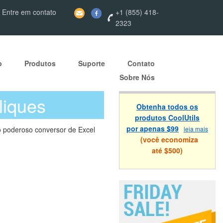
 Entre em contato
+1 (855) 418-
2323
p
Produtos
Suporte
Contato
Sobre Nós
liques
Obtenha todos os
produtos CoolUtils
por apenas $99
 poderoso conversor de Excel
leia mais
(você economiza
até $500)