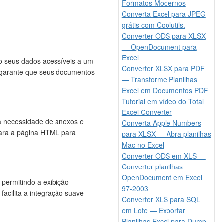
Formatos Modernos
Converta Excel para JPEG
grátis com Coolutils.
Converter ODS para XLSX
— OpenDocument para
Excel
o seus dados acessíveis a um
Converter XLSX para PDF
 garante que seus documentos
— Transforme Planilhas
Excel em Documentos PDF
Tutorial em vídeo do Total
Excel Converter
 a necessidade de anexos e
Converta Apple Numbers
 para a página HTML para
para XLSX — Abra planilhas
Mac no Excel
Converter ODS em XLS —
Converter planilhas
OpenDocument em Excel
 permitindo a exibição
97-2003
facilita a integração suave
Converter XLS para SQL
em Lote — Exportar
Planilhas Excel para Dump