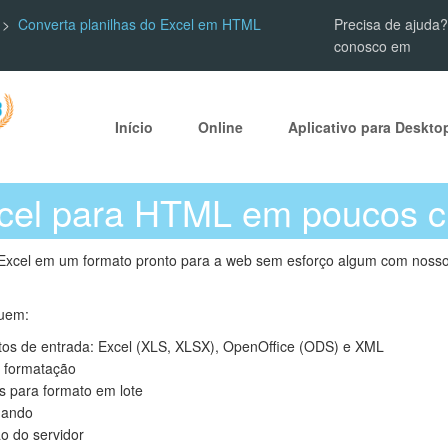
Converta planilhas do Excel em HTML
Precisa de ajuda?
conosco em
Início
Online
Aplicativo para Deskto
cel para HTML em poucos c
 Excel em um formato pronto para a web sem esforço algum com nosso
luem:
atos de entrada: Excel (XLS, XLSX), OpenOffice (ODS) e XML
a formatação
as para formato em lote
mando
ão do servidor