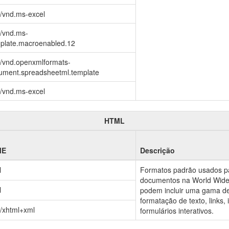
o/vnd.ms-excel
o/vnd.ms-
mplate.macroenabled.12
o/vnd.openxmlformats-
cument.spreadsheetml.template
o/vnd.ms-excel
HTML
ME
Descrição
l
Formatos padrão usados par
documentos na World Wide
l
podem incluir uma gama de
formatação de texto, links
o/xhtml+xml
formulários interativos.