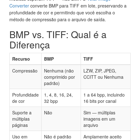
Converter
converte BMP para TIFF em lote, preservando a
profundidade de cor e permitindo que você escolha o
método de compressão para o arquivo de saída.
BMP vs. TIFF: Qual é a
Diferença
Recurso
BMP
TIFF
Compressão
Nenhuma (não
LZW, ZIP, JPEG,
comprimido por
CCITT ou Nenhuma
padrão)
Profundidade
1, 4, 8, 16, 24,
1 a 64 bpp, incluindo
de cor
32 bpp
16 bits por canal
Suporte a
Não
Sim — múltiplas
múltiplas
imagens em um
páginas
arquivo
Uso em
Não é padrão
Amplamente aceito