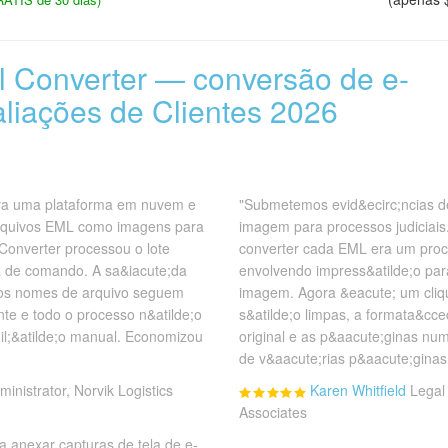
il Converter — conversão de e-
aliações de Clientes 2026
ra uma plataforma em nuvem e
"Submetemos evid&ecirc;ncias d
arquivos EML como imagens para
imagem para processos judiciais
 Converter processou o lote
converter cada EML era um proc
nha de comando. A sa&iacute;da
envolvendo impress&atilde;o pa
 os nomes de arquivo seguem
imagem. Agora &eacute; um cliqu
te e todo o processo n&atilde;o
s&atilde;o limpas, a formata&cce
il;&atilde;o manual. Economizou
original e as p&aacute;ginas nu
de v&aacute;rias p&aacute;gina
ministrator, Norvik Logistics
Karen Whitfield
Legal
Associates
 anexar capturas de tela de e-