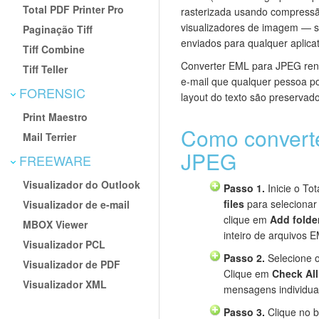
Total PDF Printer Pro
rasterizada usando compressã
visualizadores de imagem — s
Paginação Tiff
enviados para qualquer aplica
Tiff Combine
Converter EML para JPEG rend
Tiff Teller
e-mail que qualquer pessoa po
FORENSIC
layout do texto são preserva
Print Maestro
Como convert
Mail Terrier
JPEG
FREEWARE
Visualizador do Outlook
Passo 1.
Inicie o To
files
para selecionar 
Visualizador de e-mail
clique em
Add folde
MBOX Viewer
inteiro de arquivos 
Visualizador PCL
Passo 2.
Selecione o
Visualizador de PDF
Clique em
Check All
Visualizador XML
mensagens individuai
Passo 3.
Clique no 