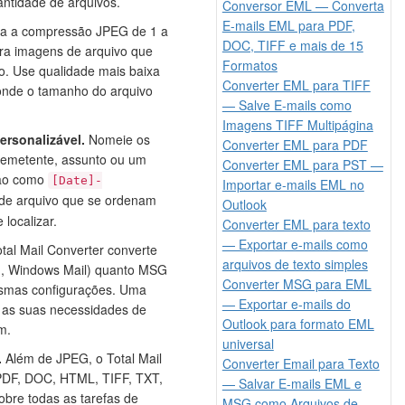
ntidade de arquivos.
Conversor EML — Converta
E-mails EML para PDF,
a a compressão JPEG de 1 a
DOC, TIFF e mais de 15
ara imagens de arquivo que
Formatos
to. Use qualidade mais baixa
Converter EML para TIFF
 onde o tamanho do arquivo
— Salve E-mails como
Imagens TIFF Multipágina
ersonalizável.
Nomeie os
Converter EML para PDF
 remetente, assunto ou um
Converter EML para PST —
rão como
[Date]-
Importar e-mails EML no
e arquivo que se ordenam
Outlook
localizar.
Converter EML para texto
— Exportar e-mails como
tal Mail Converter converte
arquivos de texto simples
d, Windows Mail) quanto MSG
Converter MSG para EML
smas configurações. Uma
— Exportar e-mails do
s as suas necessidades de
Outlook para formato EML
m.
universal
.
Além de JPEG, o Total Mail
Converter Email para Texto
 PDF, DOC, HTML, TIFF, TXT,
— Salvar E-mails EML e
obre todas as tarefas de
MSG como Arquivos de