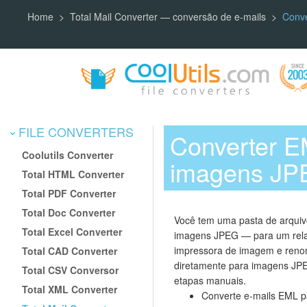
Home
Total Mail Converter — conversão de e-mails
Conve
FILE CONVERTERS
Converter E
Coolutils Converter
imagens JP
Total HTML Converter
Total PDF Converter
Total Doc Converter
Você tem uma pasta de arquivo
Total Excel Converter
imagens JPEG — para um relat
impressora de imagem e renom
Total CAD Converter
diretamente para imagens JPE
Total CSV Conversor
etapas manuais.
Total XML Converter
Converte e-mails EML p