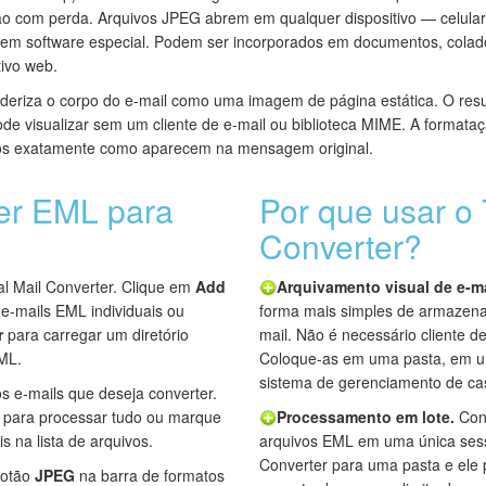
o com perda. Arquivos JPEG abrem em qualquer dispositivo — celulare
em software especial. Podem ser incorporados em documentos, cola
tivo web.
eriza o corpo do e-mail como uma imagem de página estática. O resul
de visualizar sem um cliente de e-mail ou biblioteca MIME. A formataç
dos exatamente como aparecem na mensagem original.
er EML para
Por que usar o 
Converter?
tal Mail Converter. Clique em
Add
Arquivamento visual de e-ma
e-mails EML individuais ou
forma mais simples de armazenar
r
para carregar um diretório
mail. Não é necessário cliente de
EML.
Coloque-as em uma pasta, em u
sistema de gerenciamento de ca
s e-mails que deseja converter.
para processar tudo ou marque
Processamento em lote.
Conv
s na lista de arquivos.
arquivos EML em uma única sess
Converter para uma pasta e ele 
botão
JPEG
na barra de formatos