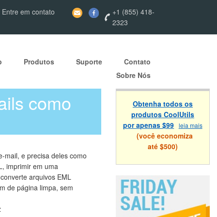
 Entre em contato
+1 (855) 418-
2323
p
Produtos
Suporte
Contato
Sobre Nós
ails como
Obtenha todos os
produtos CoolUtils
por apenas $99
leia mais
(você economiza
até $500)
-mail, e precisa deles como
L, imprimir em uma
converte arquivos EML
m de página limpa, sem
z