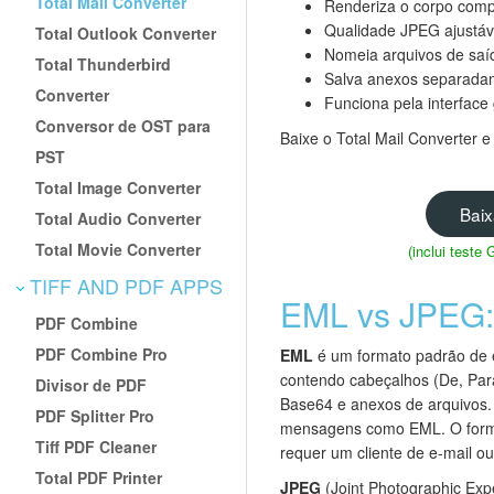
Total Mail Converter
Renderiza o corpo comp
Qualidade JPEG ajustáv
Total Outlook Converter
Nomeia arquivos de saí
Total Thunderbird
Salva anexos separadam
Converter
Funciona pela interface 
Conversor de OST para
Baixe o Total Mail Converter
PST
Total Image Converter
Baix
Total Audio Converter
Total Movie Converter
(inclui teste
TIFF AND PDF APPS
EML vs JPEG: 
PDF Combine
PDF Combine Pro
EML
é um formato padrão de 
contendo cabeçalhos (De, Par
Divisor de PDF
Base64 e anexos de arquivos. 
PDF Splitter Pro
mensagens como EML. O format
Tiff PDF Cleaner
requer um cliente de e-mail o
Total PDF Printer
JPEG
(Joint Photographic Ex