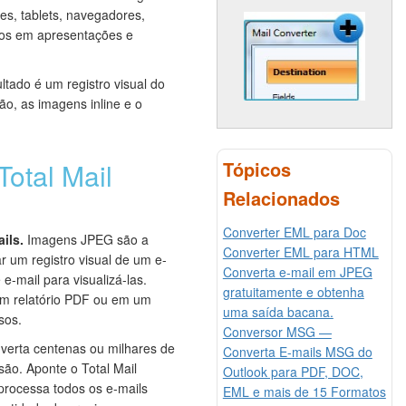
s, tablets, navegadores,
dos em apresentações e
tado é um registro visual do
ão, as imagens inline e o
Tópicos
Total Mail
Relacionados
Converter EML para Doc
ils.
Imagens JPEG são a
Converter EML para HTML
 um registro visual de um e-
Converta e-mail em JPEG
 e-mail para visualizá-las.
gratuitamente e obtenha
m relatório PDF ou em um
uma saída bacana.
sos.
Conversor MSG —
erta centenas ou milhares de
Converta E-mails MSG do
ão. Aponte o Total Mail
Outlook para PDF, DOC,
processa todos os e-mails
EML e mais de 15 Formatos