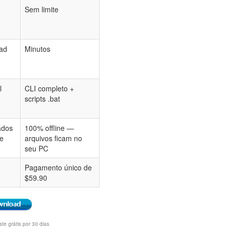
Sem limite
ad
Minutos
l
CLI completo +
scripts .bat
ados
100% offline —
de
arquivos ficam no
seu PC
Pagamento único de
$59.90
te grátis por 30 dias