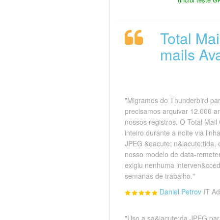
Total Ma
mails Av
"Migramos do Thunderbird pa
precisamos arquivar 12.000 
nossos registros. O Total Mail
inteiro durante a noite via li
JPEG &eacute; n&iacute;tida,
nosso modelo de data-remeten
exigiu nenhuma interven&cced
semanas de trabalho."
Daniel Petrov
IT Ad
"Uso a sa&iacute;da JPEG para