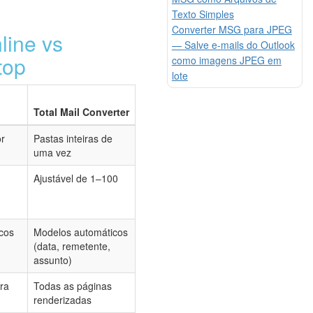
Texto Simples
Converter MSG para JPEG
line vs
— Salve e-mails do Outlook
top
como imagens JPEG em
lote
Total Mail Converter
r
Pastas inteiras de
uma vez
Ajustável de 1–100
cos
Modelos automáticos
(data, remetente,
assunto)
ra
Todas as páginas
renderizadas