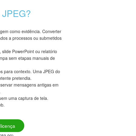
a JPEG?
agem como evidência. Converter
xados a processos ou submetidos
slide PowerPoint ou relatório
impa sem etapas manuais de
s para contexto. Uma JPEG do
tente pretendia.
eservar mensagens antigas em
.
luem uma captura de tela.
eb.
licença
$59.90)