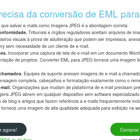
recisa da conversão de EML par
m que salvar e-mails como imagens JPEG é a abordagem correta:
conformidade.
Tribunais e órgãos reguladores aceitam arquivos de im
gistros visuais à prova de adulteração que podem ser impressos, ane
ery sem necessidade de um cliente de e-mail.
ões.
Incorporar uma captura de tela de e-mail em um documento Word, 
ação de projetos. Converter EML para JPEG fornece uma imagem l
 chamados.
Equipes de suporte anexam imagens de e-mail a chamado
 mensagem completa, cabeçalhos e formatação exatamente como o reme
-mail.
Organizações que mudam de plataforma de e-mail precisam pr
gens JPEG abrem em qualquer dispositivo sem software especializado
 de blog e artigos que fazem referência a e-mails frequentemente inc
fornece uma imagem de alta qualidade adequada para exibição na w
r agora!
Comprar 
(apenas 
GRÁTIS de 30 dias)