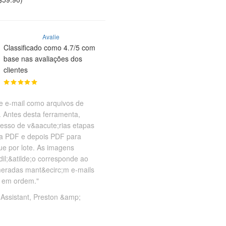
Avalie
Classificado como 4.7/5 com
base nas avaliações dos
clientes
e e-mail como arquivos de
. Antes desta ferramenta,
esso de v&aacute;rias etapas
ra PDF e depois PDF para
e por lote. As imagens
dil;&atilde;o corresponde ao
meradas mant&ecirc;m e-mails
s em ordem."
 Assistant, Preston &amp;