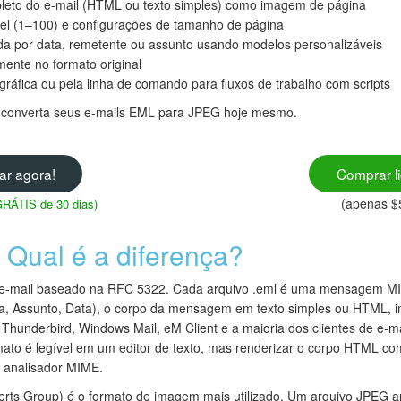
leto do e-mail (HTML ou texto simples) como imagem de página
el (1–100) e configurações de tamanho de página
da por data, remetente ou assunto usando modelos personalizáveis
ente no formato original
gráfica ou pela linha de comando para fluxos de trabalho com scripts
 e converta seus e-mails EML para JPEG hoje mesmo.
ar agora!
Comprar l
(apenas $
 GRÁTIS de 30 dias)
Qual é a diferença?
e-mail baseado na RFC 5322. Cada arquivo .eml é uma mensagem MI
a, Assunto, Data), o corpo da mensagem em texto simples ou HTML, i
Thunderbird, Windows Mail, eM Client e a maioria dos clientes de e-m
o é legível em um editor de texto, mas renderizar o corpo HTML c
u analisador MIME.
perts Group) é o formato de imagem mais utilizado. Um arquivo JPE