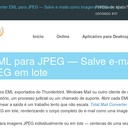
rter EML para JPEG — Salve e-mails como imagens JPEG em lote
Precisa de ajuda?
conosco em
Início
Online
Aplicativo para Deskto
ML para JPEG — Salve e-m
EG em lote
s EML exportados do Thunderbird, Windows Mail ou outro cliente de e
ório, um processo judicial ou um chamado de suporte. Abrir cada EM
ear a saída é um trabalho lento que não escala.
Total Mail Converter
G em lote, renderizando o corpo completo do e-mail como uma image
ara imagens JPEG individualmente ou em lote — centenas de uma ve