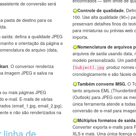
encontrados — sem limite de qua
 assistente de conversão será
Controle de qualidade.
Defin
100. Use alta qualidade (90+) p
 pasta de destino para os
preservam detalhes finos do tex
ída.
para miniaturas ou prévias web
 saída: defina a qualidade JPEG
importa.
amanho e orientação da página e
Nomenclatura de arquivos p
omenclatura de arquivo (data,
arquivos de saída usando data,
modelo personalizado. Um pad
Start
. O conversor renderiza
produz nomes d
[Subject].jpg
ma imagem JPEG e salva na
cronologicamente e são fáceis de 
Também converte MSG.
O To
tanto arquivos EML (Thunderbir
a ou mais páginas JPEG
(Outlook) para JPEG com as me
 e-mail. E-mails de várias
única ferramenta atende a toda
dos (email_1.jpg, email_2.jpg).
conversão de e-mail para image
ente e não são renderizados na
Múltiplos formatos de saída
Converter exporta e-mails para
 linha de
XLS e mais. Uma única licença c