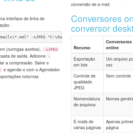
conversão de e-mail.
Conversores on
ma interface de linha de
conversor desk
ação:
Emails\*.eml" -sJPEG "C:\Output\Images\"
Conversores
Recurso
online
em (curingas aceitos),
-sJPEG
 pasta de saída. Adicione
-
Exportação
Um arquivo po
lar a compressão. Salve o
em lote
vez
e agende-o com o Agendador
t
Controle de
Sem controle
xportações noturnas
qualidade
JPEG
Nomenclatura
Nomes genéri
de arquivos
E-mails de
Apenas primei
várias páginas
página