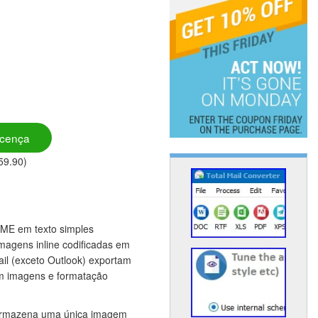
icença
59.90)
ME em texto simples
magens inline codificadas em
ail (exceto Outlook) exportam
om imagens e formatação
G armazena uma única imagem