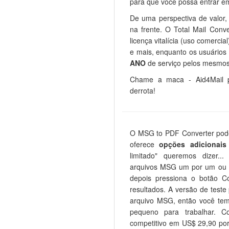
para que você possa entrar e
De uma perspectiva de valor, 
na frente. O Total Mail Con
licença vitalícia (uso comerc
e mais, enquanto os usuário
ANO
de serviço pelos mesmos
Chame a maca - Aid4Mail p
derrota!
O MSG to PDF Converter pod
oferece
opções adicionais
limitado" queremos dizer.
arquivos MSG um por um ou 
depois pressiona o botão 
resultados. A versão de test
arquivo MSG, então você te
pequeno para trabalhar. C
competitivo em US$ 29,90 po