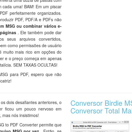
Converta uma dúzia de pastas com
m cada uma! BAM! Em um piscar
 PDF perfeitamente organizados.
 produzir PDF, PDF/A e PDFs não
m MSG ou combinar vários e-
 páginas
. Ele também pode dar
os seus arquivos convertidos,
 bem como permissões de usuário
e é muito mais rico em opções do
er e o preço começa em apenas
vitalícia. SEM TAXAS OCULTAS!
 MSG para PDF, espero que não
atriz!
Conversor Birdie 
s dois desafiantes anteriores, o
Conversor Total Mai
er ficou um pouco nervoso em
r, mas nós insistimos!
MSG to PDF Converter permite que
quivo MSG por vez
. Então, se