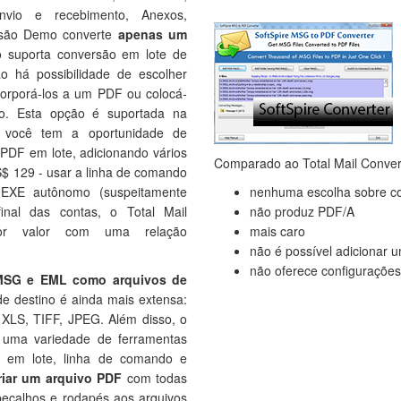
vio e recebimento, Anexos,
rsão Demo converte
apenas um
 suporta conversão em lote de
 há possibilidade de escolher
corporá-los a um PDF ou colocá-
o. Esta opção é suportada na
 você tem a oportunidade de
PDF em lote, adicionando vários
Comparado ao Total Mail Conver
S$ 129 - usar a linha de comando
 EXE autônomo (suspeitamente
nenhuma escolha sobre c
inal das contas, o Total Mail
não produz PDF/A
or valor com uma relação
mais caro
não é possível adicionar u
não oferece configuraçõe
MSG e EML como arquivos de
de destino é ainda mais extensa:
XLS, TIFF, JPEG. Além disso, o
e uma variedade de ferramentas
da em lote, linha de comando e
riar um arquivo PDF
com todas
abeçalhos e rodapés aos arquivos