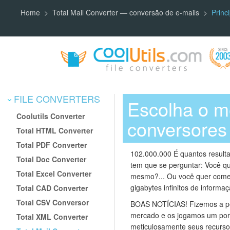
Home
Total Mail Converter — conversão de e-mails
Princ
FILE CONVERTERS
Escolha o me
Coolutils Converter
conversores
Total HTML Converter
Total PDF Converter
102.000.000 É quantos result
Total Doc Converter
tem que se perguntar: Você que
Total Excel Converter
mesmo?... Ou você quer começa
gigabytes infinitos de informa
Total CAD Converter
Total CSV Conversor
BOAS NOTÍCIAS! Fizemos a pe
mercado e os jogamos um por u
Total XML Converter
meticulosamente seus recurso