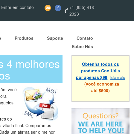
 Entre em contato
+1 (855) 418-
2323
p
Produtos
Suporte
Contato
Sobre Nós
os 4 melhores
Obtenha todos os
os
produtos CoolUtils
por apenas $99
leia mais
(você economiza
tão, você
até $500)
gora
aqueles
res do
 vitória final. Comparamos
 Cada um afirma ser o melhor