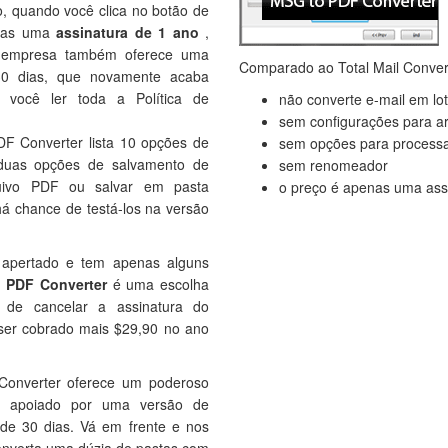
o, quando você clica no botão de
enas uma
assinatura de 1 ano
,
 A empresa também oferece uma
Comparado ao Total Mail Conver
30 dias, que novamente acaba
e você ler toda a Política de
não converte e-mail em lo
sem configurações para a
DF Converter lista 10 opções de
sem opções para process
 duas opções de salvamento de
sem renomeador
uivo PDF ou salvar em pasta
o preço é apenas uma ass
há chance de testá-los na versão
apertado e tem apenas alguns
 PDF Converter
é uma escolha
e de cancelar a assinatura do
 ser cobrado mais $29,90 no ano
l Converter oferece um poderoso
 apoiado por uma versão de
 de 30 dias. Vá em frente e nos