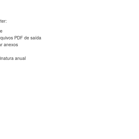
ter:
te
rquivos PDF de saída
ar anexos
inatura anual