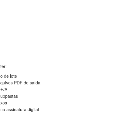
ter:
o de lote
rquivos PDF de saída
DF/A
subpastas
exos
ma assinatura digital