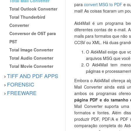
Total Mail Converter
para
convert MSG to PDF
e ou
Total Outlook Converter
mail! As coisas ficaram um po
Total Thunderbird
Aid4Mail é um programa be
Converter
diferentes contas de e-mail. 
Conversor de OST para
mails para formatos que não 
PST
CCSV ou XML. Há duas grande
Total Image Converter
O Aid4Mail exige que v
Total Audio Converter
arquivos MSG que você v
O Aid4Mail tem meno
Total Movie Converter
páginas e processament
TIFF AND PDF APPS
Embora o Aid4Mail ofereça al
FORENSIC
Mail Converter ainda está u
FREEWARE
ambos os programas ofer
página PDF e do tamanho 
Mail Converter suporta uma
formatos e fontes. Além dis
produzir PDF, PDF/A e PDF 
comparação completa do Aid4