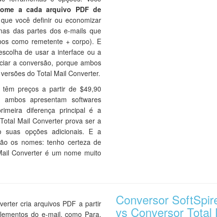
nome a cada arquivo PDF de
que você definir ou economizar
as das partes dos e-mails que
pos como remetente + corpo). E
escolha de usar a interface ou a
ciar a conversão, porque ambos
 versões do Total Mail Converter.
e têm preços a partir de $49,90
 e ambos apresentam softwares
rimeira diferença principal é a
Total Mail Converter prova ser a
o suas opções adicionais. E a
 são os nomes: tenho certeza de
 Mail Converter é um nome muito
Conversor SoftSpi
rter cria arquivos PDF a partir
vs Conversor Total 
elementos do e-mail, como Para,