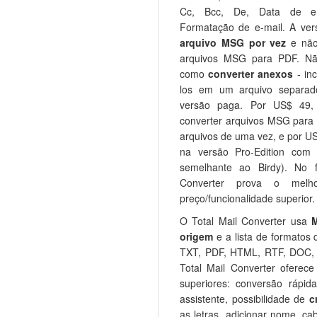
Cc, Bcc, De, Data de en
Formatação de e-mail. A ve
arquivo MSG por vez
e não
arquivos MSG para PDF. Não
como
converter anexos
- in
los em um arquivo separad
versão paga. Por US$ 49,
converter arquivos MSG para 
arquivos de uma vez, e por U
na versão Pro-Edition com
semelhante ao Birdy). No f
Converter prova o melh
preço/funcionalidade superior.
O Total Mail Converter usa
origem
e a lista de formatos 
TXT, PDF, HTML, RTF, DOC, 
Total Mail Converter oferec
superiores: conversão rápi
assistente, possibilidade de
c
as letras, adicionar nome, c