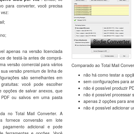
vo para converter, você precisa
 vez:
il;
ino;
vel apenas na versão licenciada
ce de testá-la antes de comprá-
uma versão comercial para vários
Comparado ao Total Mail Conver
 sua versão premium de linha de
não há como testar a opçã
figurações são semelhantes em
sem configurações para a
gratuitas: você pode escolher
não é possível produzir P
e opções de salvar anexos, que
não é possível processar 
 PDF ou salvos em uma pasta
apenas 2 opções para an
não é possível adicionar u
da no Total Mail Converter. A
s fornece conversão em lote
 pagamento adicional e pode
e ferramentas e opções. Você