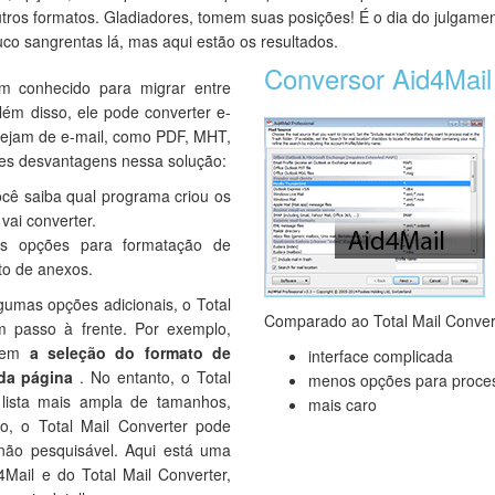
tros formatos. Gladiadores, tomem suas posições! É o dia do julgame
uco sangrentas lá, mas aqui estão os resultados.
Conversor Aid4Mail 
m conhecido para migrar entre
Além disso, ele pode converter e-
sejam de e-mail, como PDF, MHT,
s desvantagens nessa solução:
ocê saiba qual programa criou os
ai converter.
s opções para formatação de
o de anexos.
gumas opções adicionais, o Total
Comparado ao Total Mail Conver
m passo à frente. Por exemplo,
ecem
a seleção do formato de
interface complicada
da página
. No entanto, o Total
menos opções para proce
 lista mais ampla de tamanhos,
mais caro
so, o Total Mail Converter pode
não pesquisável. Aqui está uma
Mail e do Total Mail Converter,