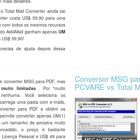
m mais detalhes.
o Total Mail Converter ainda sai
verter custa US$ 59,90 para uma
ial) com todos os mesmos recursos
s do Aid4Mail ganham apenas
UM
 US$ 59,90!
recisa de ajuda depois dessa
Conversor MSG pa
e converter MSG para PDF, mas
PCVARE vs Total Ma
 muito limitadas
. Por "muito
.. nenhuma. Você seleciona os
carrega uma pasta com e-mails,
Converter para PDF e obtém os
e permite converter apenas UM(1)
m um tamanho de amostra muito
oncedido, o preço é bastante
r Licença Pessoal e US$ 49 para