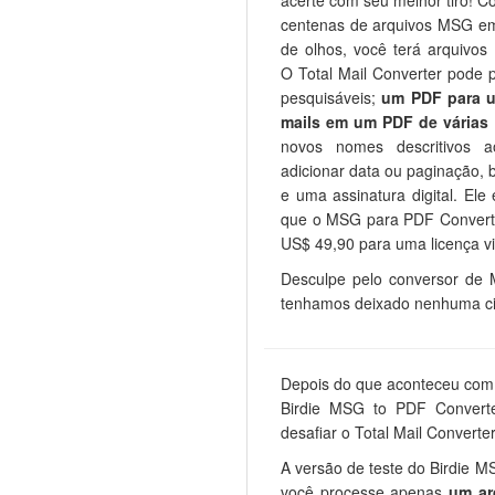
acerte com seu melhor tiro! 
centenas de arquivos MSG e
de olhos, você terá arquivos
O Total Mail Converter pode
pesquisáveis;
um PDF para u
mails em um PDF de várias
novos nomes descritivos a
adicionar data ou paginação,
e uma assinatura digital. El
que o MSG para PDF Convert
US$ 49,90 para uma licença 
Desculpe pelo conversor de
tenhamos deixado nenhuma cic
Depois do que aconteceu com o
Birdie MSG to PDF Convert
desafiar o Total Mail Converte
A versão de teste do Birdie 
você processe apenas
um ar