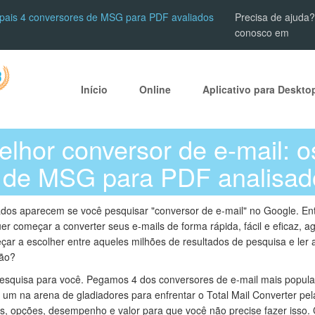
ipais 4 conversores de MSG para PDF avaliados
Precisa de ajuda?
conosco em
Início
Online
Aplicativo para Deskto
lhor conversor de e-mail: 
 de MSG para PDF analisad
ados aparecem se você pesquisar "conversor de e-mail" no Google. En
r começar a converter seus e-mails de forma rápida, fácil e eficaz, a
r a escolher entre aqueles milhões de resultados de pesquisa e ler 
ção?
squisa para você. Pegamos 4 dos conversores de e-mail mais popula
m na arena de gladiadores para enfrentar o Total Mail Converter pela
s, opções, desempenho e valor para que você não precise fazer isso.