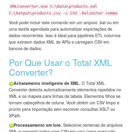
XMLConverter.exe C:\Data\products.xml
C:\Output\products.csv -c CSV -Delimiter comma
Você pode incluir este comando em um arquivo .bat ou em
uma tarefa agendada para automatizar exportações de
dados recorrentes. Isso é ideal para pipelines ETL noturnos
que extraem dados XML de APIs e carregam CSV em
bancos de dados.
Por Que Usar o Total XML
Converter?
Achatamento inteligente de XML.
O Total XML
Converter detecta automaticamente elementos repetidos no
XML e os mapeia para linhas da tabela. Elementos filhos se
tornam cabeçalhos de coluna. Você obtém um CSV limpo e
pronto para importação sem escrever consultas XSLT ou
XPath.
Processamento em lote.
Selecione centenas de arquivos
XML e converta todos para CSV em uma única execução.