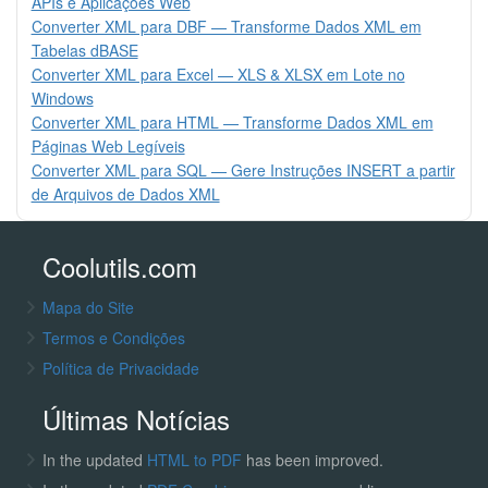
APIs e Aplicações Web
Converter XML para DBF — Transforme Dados XML em
Tabelas dBASE
Converter XML para Excel — XLS & XLSX em Lote no
Windows
Converter XML para HTML — Transforme Dados XML em
Páginas Web Legíveis
Converter XML para SQL — Gere Instruções INSERT a partir
de Arquivos de Dados XML
Coolutils.com
Mapa do Site
Termos e Condições
Política de Privacidade
Últimas Notícias
In the updated
HTML to PDF
has been improved.