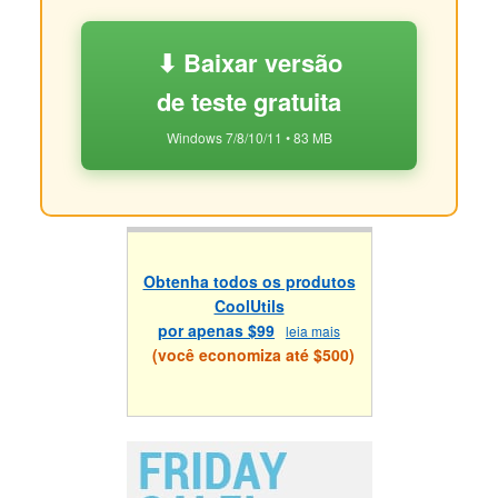
⬇ Baixar versão
de teste gratuita
Windows 7/8/10/11 • 83 MB
Obtenha todos os produtos
CoolUtils
por apenas $99
leia mais
(você economiza até $500)