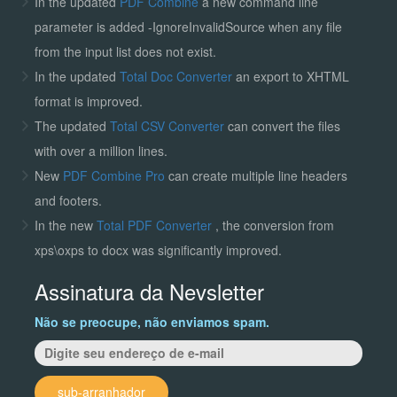
In the updated
PDF Combine
a new command line
parameter is added -IgnoreInvalidSource when any file
from the input list does not exist.
In the updated
Total Doc Converter
an export to XHTML
format is improved.
The updated
Total CSV Converter
can convert the files
with over a million lines.
New
PDF Combine Pro
can create multiple line headers
and footers.
In the new
Total PDF Converter
, the conversion from
xps\oxps to docx was significantly improved.
Assinatura da Nevsletter
Não se preocupe, não enviamos spam.
sub-arranhador