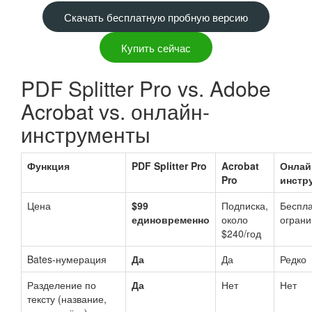
Скачать бесплатную пробную версию
Купить сейчас
PDF Splitter Pro vs. Adobe
Acrobat vs. онлайн-
инструменты
Функция
PDF Splitter Pro
Acrobat
Онлай
Pro
инстр
Цена
$99
Подписка,
Беспла
единовременно
около
огран
$240/год
Bates-нумерация
Да
Да
Редко
Разделение по
Да
Нет
Нет
тексту (название,