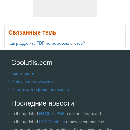
Связанные темы
Как разделить PDF по номерам счетов?
Coolutils.com
Карта сайта
Условия и положения
Политика конфиденциальности
Последние новости
In the updated
HTML to PDF
has been improved.
In the updated
PDF Combine
a new command line
parameter is added -IgnoreInvalidSource when any file