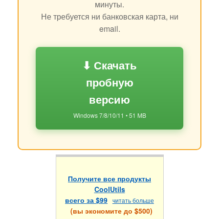
минуты.
Не требуется ни банковская карта, ни
email.
⬇ Скачать
пробную
версию
Windows 7/8/10/11 • 51 MB
Получите все продукты
CoolUtils
всего за $99
читать больше
(вы экономите до $500)