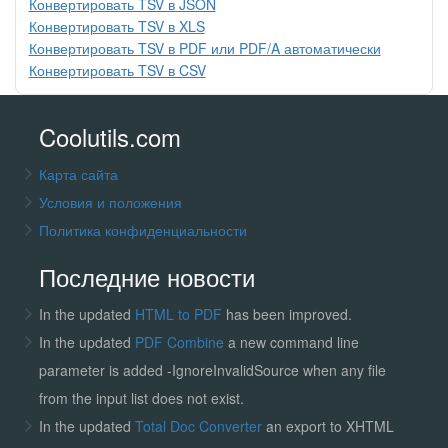
Конвертировать TSV в JSON
Конвертировать TSV в XLS
Конвертировать TSV в PDF или PDF/A автоматически
Конвертировать TSV в CSV
Coolutils.com
Карта сайта
Условия и положения
Политика конфиденциальности
Последние новости
In the updated
HTML to PDF
has been improved.
In the updated
PDF Combine
a new command line
parameter is added -IgnoreInvalidSource when any file
from the input list does not exist.
In the updated
Total Doc Converter
an export to XHTML