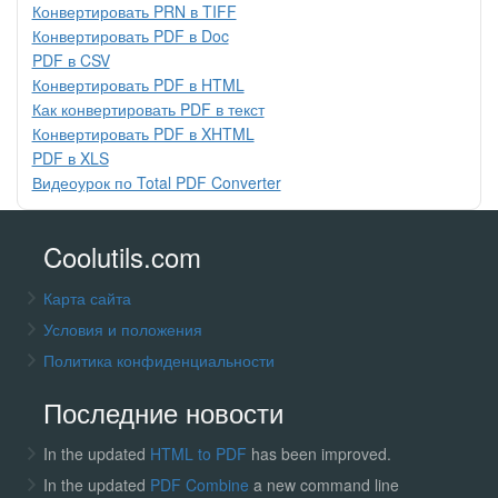
Конвертировать PRN в TIFF
Конвертировать PDF в Doc
PDF в CSV
Конвертировать PDF в HTML
Как конвертировать PDF в текст
Конвертировать PDF в XHTML
PDF в XLS
Видеоурок по Total PDF Converter
Coolutils.com
Карта сайта
Условия и положения
Политика конфиденциальности
Последние новости
In the updated
HTML to PDF
has been improved.
In the updated
PDF Combine
a new command line