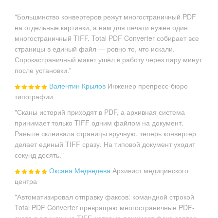
"Большинство конвертеров режут многостраничный PDF
на отдельные картинки, а нам для печати нужен один
многостраничный TIFF. Total PDF Converter собирает все
страницы в единый файл — ровно то, что искали.
Сорокастраничный макет ушёл в работу через пару минут
после установки."
Валентин Крылов
Инженер препресс-бюро
типографии
"Сканы историй приходят в PDF, а архивная система
принимает только TIFF одним файлом на документ.
Раньше склеивала страницы вручную, теперь конвертер
делает единый TIFF сразу. На типовой документ уходит
секунд десять."
Оксана Медведева
Архивист медицинского
центра
"Автоматизировал отправку факсов: командной строкой
Total PDF Converter превращаю многостраничные PDF-
счета в одиночные TIFF, которые понимает факс-сервер.