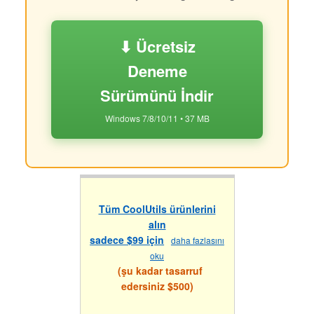
⬇ Ücretsiz
Deneme
Sürümünü İndir
Windows 7/8/10/11 • 37 MB
Tüm CoolUtils ürünlerini
alın
sadece $99 için
daha fazlasını
oku
(şu kadar tasarruf
edersiniz $500)