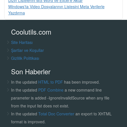
Dizin Listelerini MS Word ve Excel'e Aktar
Windows'ta Video Dosyalarının Listesini Meta Verilerle
Yazdırma
Coolutils.com
Site Haritası
Şartlar ve Koşullar
Gizlilik Politikası
Son Haberler
In the updated
HTML to PDF
has been improved.
In the updated
PDF Combine
a new command line
parameter is added -IgnoreInvalidSource when any file
from the input list does not exist.
In the updated
Total Doc Converter
an export to XHTML
format is improved.